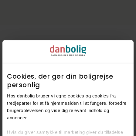
Kommunen i tal
Indbyggere
42.037
Cookies, der gør din boligrejse
Skatteprocent
25,4%
personlig​
Grundskyld
11,1‰
Hos danbolig bruger vi egne cookies og cookies fra
Kirkeskat
0,85%
tredjeparter for at få hjemmesiden til at fungere, forbedre
brugeroplevelsen og vise dig relevant indhold og
annoncer.​
Kilde: Boligsiden og Geomatic
Hvis du giver samtykke til marketing giver du tilladelse