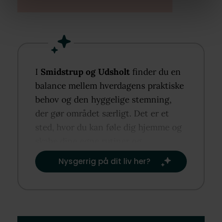
I
Smidstrup og Udsholt
finder du en
balance mellem hverdagens praktiske
behov og den hyggelige stemning,
der gør området særligt. Det er et
sted, hvor du kan føle dig hjemme og
skabe dine egne rutiner og
traditioner.​
Nysgerrig på dit liv her?​