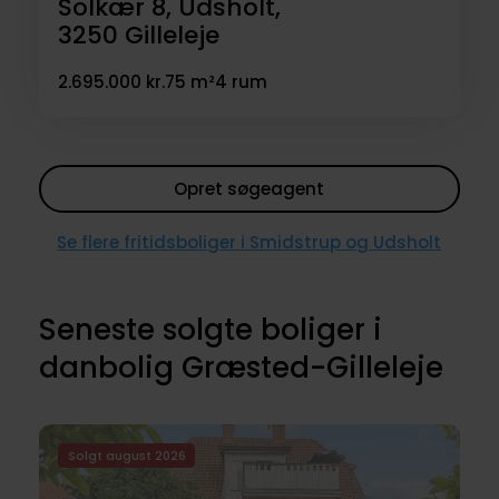
Solkær 8, Udsholt,
3250
Gilleleje
2.695.000 kr.
75 m²
4 rum
Opret søgeagent
Se flere fritidsboliger i Smidstrup og Udsholt
Seneste solgte boliger i
danbolig Græsted-Gilleleje
Solgt august 2026