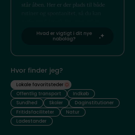
står åben. Her er der plads til både
rutiner og spontanitet, så du kan
nyde området på din egen måde.
Hvad er vigtigt i dit nye
nabolag?
Hvor finder jeg?
Lokale favoritsteder
Offentlig transport
Indkøb
Sundhed
Skoler
Daginstitutioner
Fritidsfaciliteter
Natur
Ladestander