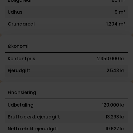
Boligareal
85 m²
Udhus
9 m²
Grundareal
1.204 m²
Økonomi
Kontantpris
2.350.000 kr.
Ejerudgift
2.543 kr.
Finansiering
Udbetaling
120.000 kr.
Brutto ekskl. ejerudgift
13.293 kr.
Netto ekskl. ejerudgift
10.627 kr.