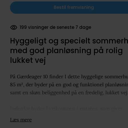
Bestil fremvisning
199 visninger de seneste 7 dage
Hyggeligt og specielt sommer
med god planløsning på rolig
lukket vej
På Gærdeager 10 finder I dette hyggelige sommerhu
85 m², der byder på en god og funktionel planløsni
samt en skøn beliggenhed på en fredelig, lukket vej
Indenfor bydes I velkommen i entréen, som giver
adgang til husets lyse og indbydende opholdsrum. 
Læs mere
nyere køkken ligger i åben forbindelse med den