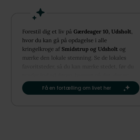
rummelige stue, hvor de store vinduespartier sikrer
dejligt lysindfald og skaber en hyggelig atmosfære.
er god plads til både spiseafdeling og sofahjørne, s
familie og gæster kan samles efter en dag ved stra
Forestil dig et liv på
Gærdeager 10, Udsholt
,
eller i naturen.
hvor du kan gå på opdagelse i alle
kringelkroge af
Smidstrup og Udsholt
og
Sommerhuset rummer desuden tre gode værelser, d
mærke den lokale stemning. Se de lokales
giver plads til både familien og overnattende gæste
favoritsteder, så du kan mærke stedet, før du
samt et pænt badeværelse. Boligen opvarmes med
træder ind ad døren, baseret på det, der er
jordvarme på gulvvarme, som bidrager til et behage
vigtigst for dig.​
Få en fortælling om livet her
indeklima året rundt.
Udendørs får I en dejlig grund på 1.204 m² med mas
af plads til leg, afslapning og udeliv. Til ejendomm
hører desuden et praktisk udhus med vaskefacilitet
samt et lille skur, som giver gode