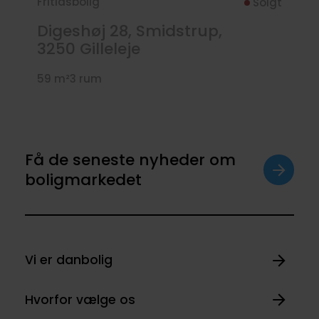
Fritidsbolig
Solgt
Digeshøj 28, Smidstrup,
3250
Gilleleje
59 m²
3 rum
Få de seneste nyheder om
boligmarkedet
Vi er danbolig
Hvorfor vælge os