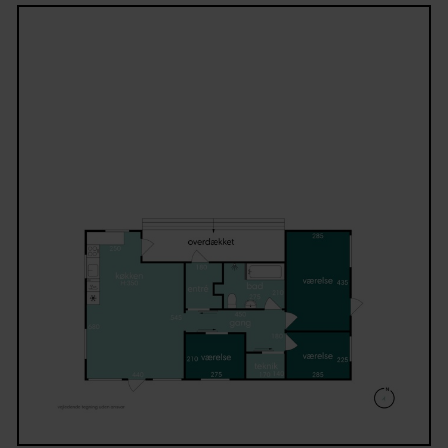
opbevaringsmuligheder til havemøbler, cykler og
haveredskaber.
Beliggenheden på en rolig, lukket vej gør ejendom
særligt attraktiv for både børnefamilier og dem, der
ønsker et fristed med fred og ro. Her får I de perfek
rammer for afslappende ferier og hyggelige weeken
året rundt.
Kontakt Kristian Eriksen på tlf. 48 39 38 33 eller på
kristian.eriksen@danbolig.dk for mere information e
for at booke en fremvisning.