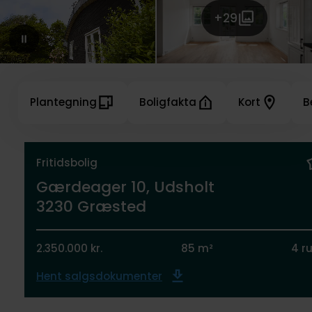
+29
Plantegning
Boligfakta
Kort
B
Fritidsbolig
Gærdeager 10, Udsholt
3230 Græsted
2.350.000 kr.
85 m²
4 r
Hent salgsdokumenter