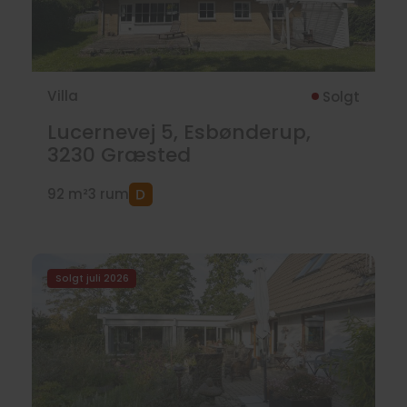
Villa
Solgt
Lucernevej 5, Esbønderup,
3230
Græsted
92 m²
3 rum
Solgt juli 2026