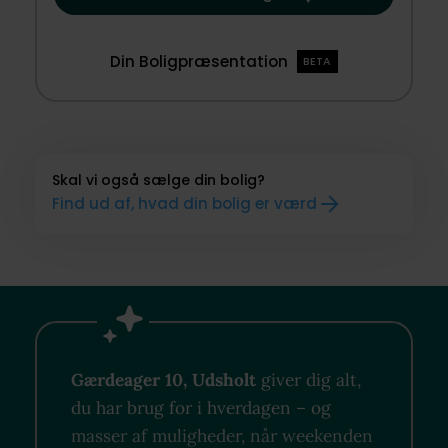
Din Boligpræsentation
BETA
Skal vi også sælge din bolig?
Find ud af, hvad din bolig er værd
Gærdeager 10, Udsholt
giver dig alt,
du har brug for i hverdagen – og
masser af muligheder, når weekenden