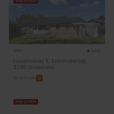
Solgt juli 2026
Villa
Solgt
Lucernevej 5, Esbønderup,
3230
Græsted
92 m²
3 rum
Solgt juli 2026