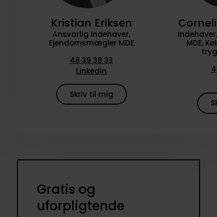
Kristian Eriksen
Cornel
Ansvarlig Indehaver,
Indehave
Ejendomsmægler MDE
MDE, Kø
try
48 39 38 33
4
LinkedIn
Skriv til mig
S
Gratis og
uforpligtende