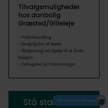
Tilvalgsmuligheder
hos danbolig
Græsted/Gilleleje
- Prisforhandling
- Berigtigelse af skøde
- Rådgivning om hjælp til at finde
boligen
- Deltagelse på fremvisninger
Stå stærkt i dit
Tal med os om din bolig