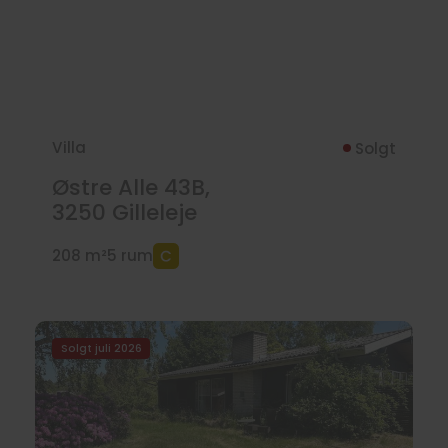
Villa
Solgt
Østre Alle 43B,
3250
Gilleleje
208 m²
5 rum
Solgt juli 2026