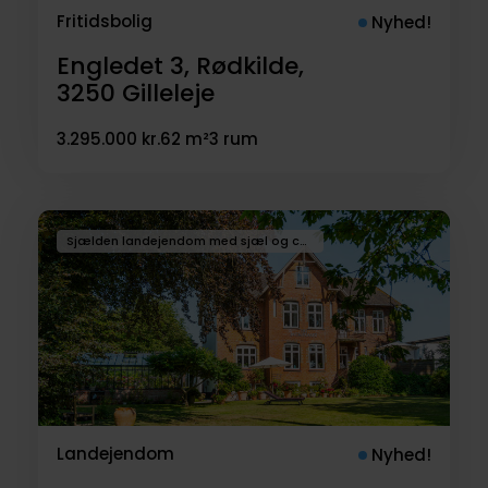
Fritidsbolig
Nyhed!
Engledet 3, Rødkilde,
3250
Gilleleje
3.295.000 kr.
62 m²
3 rum
Sjælden landejendom med sjæl og charme masser af historie samt uanede muligheder!
Landejendom
Nyhed!