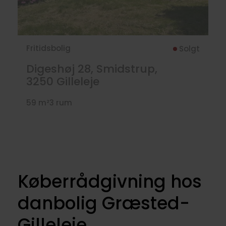
Fritidsbolig
Solgt
Digeshøj 28, Smidstrup,
3250
Gilleleje
59 m²
3 rum
Køberrådgivning hos
danbolig Græsted-
Gilleleje