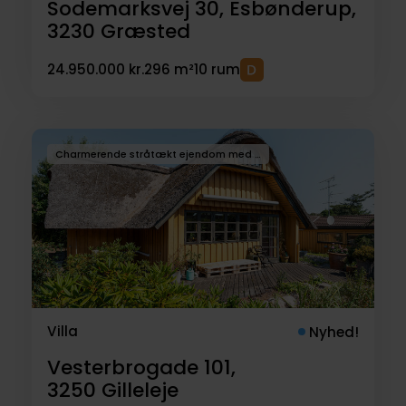
Sodemarksvej 30, Esbønderup,
3230
Græsted
24.950.000 kr.
296 m²
10 rum
Charmerende stråtækt ejendom med sjæl, muligheder og attraktiv beliggenhed i Gilleleje
Villa
Nyhed!
Vesterbrogade 101,
3250
Gilleleje