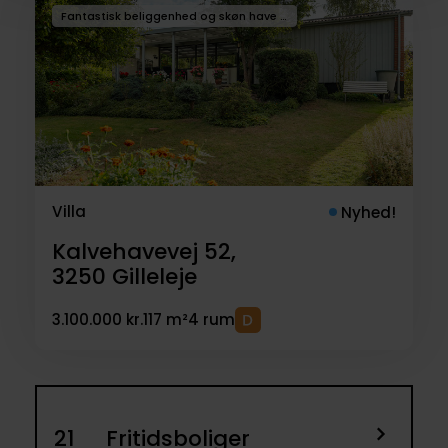
Fantastisk beliggenhed og skøn have i hjertet af Gilleleje
Villa
Nyhed!
Kalvehavevej 52,
3250
Gilleleje
3.100.000 kr.
117 m²
4 rum
21
Fritidsboliger