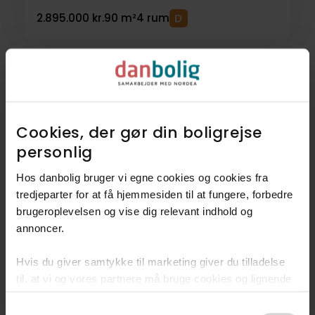
2.895.000 kr.
90 m²
4 rum
Hyggeligt og klassisk sommerhus i attraktivt område
Cookies, der gør din boligrejse
personlig​
Hos danbolig bruger vi egne cookies og cookies fra
tredjeparter for at få hjemmesiden til at fungere, forbedre
brugeroplevelsen og vise dig relevant indhold og
Fritidsbolig
Nyhed!
annoncer.​
Graves-Ager 6, Udsholt,
3230
Græsted
Hvis du giver samtykke til marketing giver du tilladelse
til, at vi og vores partnere må bruge cookies og lignende
1.645.000 kr.
53 m²
3 rum
teknologier til at indsamle oplysninger om din brug af
Consent
danbolig.dk. Vi kan kombinere disse oplysninger med