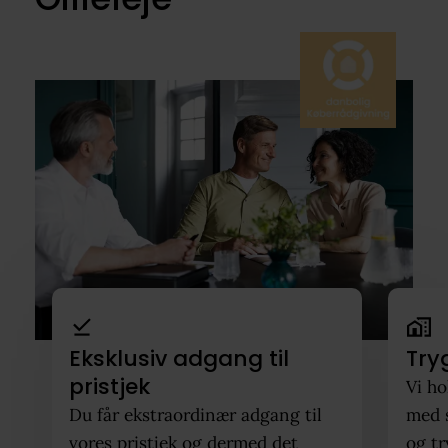
Eksklusiv adgang til
Try
pristjek
Vi ho
Du får ekstraordinær adgang til
med 
vores pristjek og dermed det
og tr