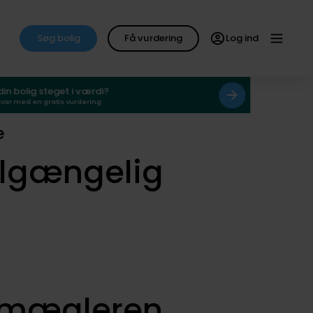
Søg bolig
Få vurdering
Log ind
 din bolig steget i værdi?
svar med en gratis vurdering
e
ilgængelig
smægleren