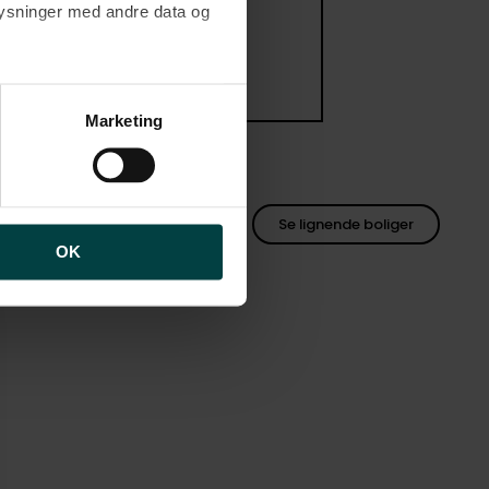
plysninger med andre data og
brugen af cookies samt
ng af personoplysninger
Marketing
2
104 m
Se lignende boliger
OK