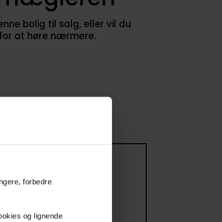
 bolig til salg, eller vil du
 for at høre nærmere.
 til salg
ungere, forbedre
ommer til salg
r.
cookies og lignende