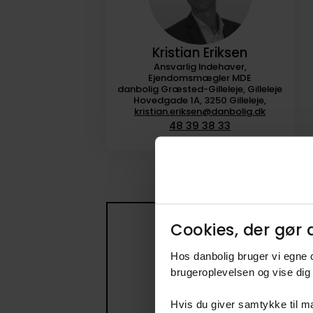
Kristian Eriksen
Ansvarlig Indehaver,
Ejendomsmægler MDE
danbolig Græsted-Gilleleje, Gilleleje
Hovedgade 1A, 3250 Gilleleje,
kristian.eriksen@danbolig.dk
48 39 38 33
Cookies, der gør d
Få beske
Hos danbolig bruger vi egne c
Opret en søge
brugeroplevelsen og vise dig 
3
Hvis du giver samtykke til ma