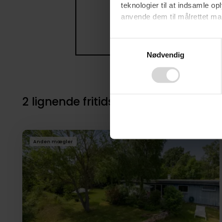
teknologier til at indsamle 
anvende dem til målrettet mark
Ved at klikke på ”OK” giver d
Consent
tilbagekalde dit samtykke ved 
Nødvendig
Selection
finder du i vores
privatlivspo
2 lignende fritidsboliger i nærheden
Anden mægler