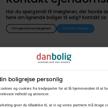
Har du spørgsmål til mægleren, der havde denne
høre om lignende boliger til salg? Kontakt os
Om ejendomsmægleren
Kontakt mægler
in boligrejse personlig​
d når lignende boliger kommer
ookies og cookies fra tredjeparter for at få hjemmesiden til at f
agent i danboligs køberkartotek og få besked når nye boliger k
relevant indhold og annoncer.​
250
90 - 120 m2
Fritidsbolig
2.500.000 kr. - 3.400.000 k
rketing giver du tilladelse til, at vi og vores partnere må bruge 