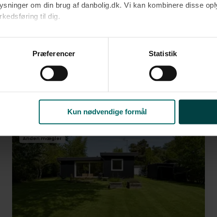
oplysninger om din brug af danbolig.dk. Vi kan kombinere disse o
edsføring til dig.​
Ja tak
Opret med egne
u samtykke til alle formål. Du kan til enhver tid læse mere om 
at følge linket til vores
cookiepolitik
. Oplysninger om behandli
Præferencer
Statistik
litik
.
 til 2.500.000-3.400.000 kr. på omkring 
Kun nødvendige formål
Anden mægler