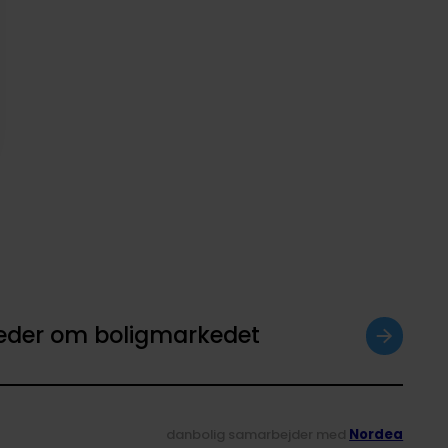
heder om boligmarkedet
danbolig samarbejder med
Nordea