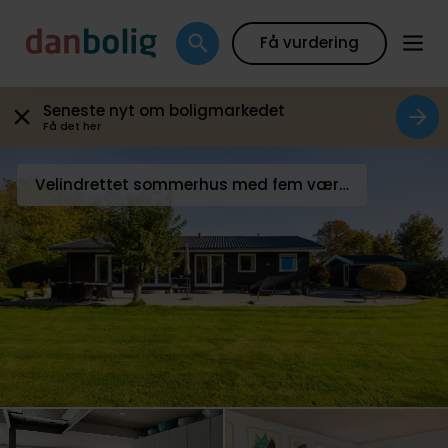
Galleri
Plantegning
Boligfakta
Kort
Beregn
Få vurdering
Seneste nyt om boligmarkedet
Få det her
Velindrettet sommerhus med fem værelser og stor grund i Udsholt