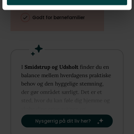
Fred og ro
Godt for børnefamilier
I
Smidstrup og Udsholt
finder du en
balance mellem hverdagens praktiske
behov og den hyggelige stemning,
der gør området særligt. Det er et
sted, hvor du kan føle dig hjemme og
skabe dine egne rutiner og
traditioner.​
Nysgerrig på dit liv her?​