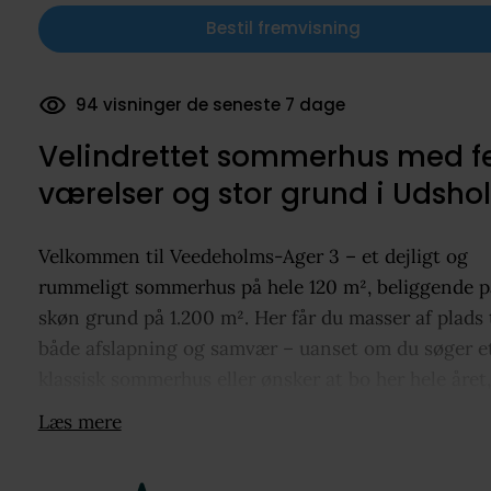
Bestil fremvisning
94 visninger de seneste 7 dage
Velindrettet sommerhus med 
værelser og stor grund i Udshol
Velkommen til Veedeholms-Ager 3 – et dejligt og
rummeligt sommerhus på hele 120 m², beliggende p
skøn grund på 1.200 m². Her får du masser af plads t
både afslapning og samvær – uanset om du søger e
klassisk sommerhus eller ønsker at bo her hele året,
som den nuværende ejer har gjort (såfremt kriterie
Læs mere
for helårsbeboelse opfyldes).