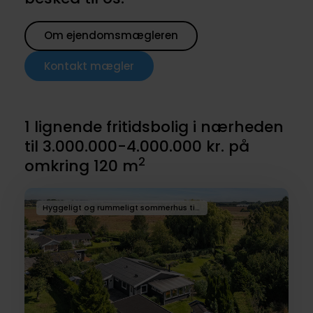
Om ejendomsmægleren
Kontakt mægler
1 lignende fritidsbolig i nærheden
til 3.000.000-4.000.000 kr. på
2
omkring 120 m
Hyggeligt og rummeligt sommerhus til familien der ønsker god plads ude og inde. For enden af lukket vej – med stor grund, nye solceller og udsigt over marker og landskab