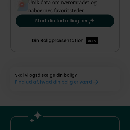
Unik data om nærområdet og
naboernes favoritsteder​
Start din fortælling her
Din Boligpræsentation
BETA
Skal vi også sælge din bolig?
Find ud af, hvad din bolig er værd