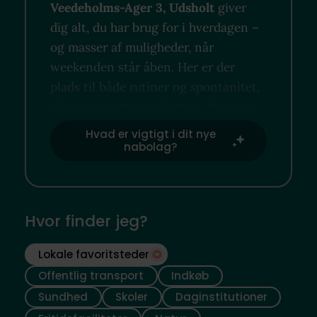
Veedeholms-Ager 3, Udsholt
giver
dig alt, du har brug for i hverdagen –
og masser af muligheder, når
weekenden står åben. Her er der
plads til både rutiner og spontanitet,
så du kan nyde området på din egen
måde.
Hvad er vigtigt i dit nye
nabolag?
Hvor finder jeg?
Lokale favoritsteder
Offentlig transport
Indkøb
Sundhed
Skoler
Daginstitutioner