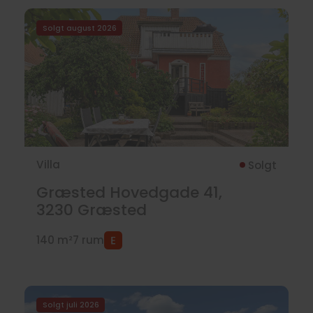
Solgt august 2026
Villa
Solgt
Græsted Hovedgade 41,
3230
Græsted
140 m²
7 rum
Solgt juli 2026