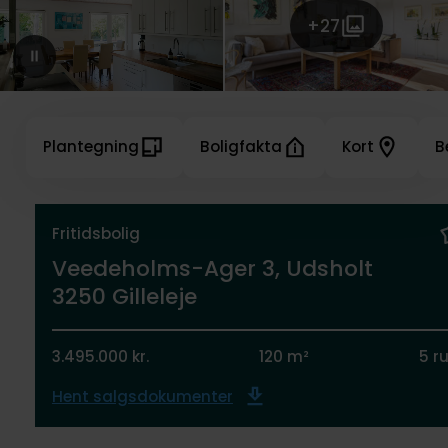
+27
Plantegning
Boligfakta
Kort
B
Fritidsbolig
Veedeholms-Ager 3, Udsholt
3250 Gilleleje
3.495.000 kr.
120 m²
5 r
Hent salgsdokumenter