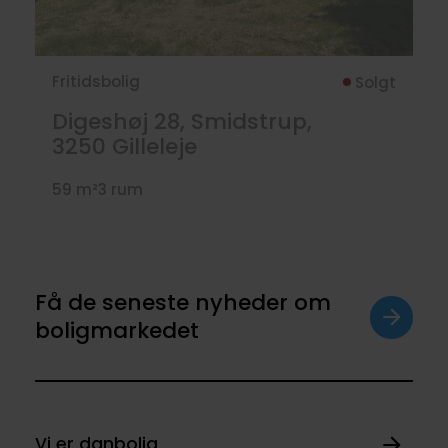
Fritidsbolig
Solgt
Digeshøj 28, Smidstrup,
3250
Gilleleje
59 m²
3 rum
Få de seneste nyheder om
boligmarkedet
Vi er danbolig