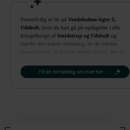
Huset byder på en veldisponeret og funktionel
planløsning. Du bliver budt velkommen i en entré, 
leder videre til det store, åbne opholdsrum med kø
Forestil dig et liv på
Veedeholms-Ager 3,
og stue – et lyst og indbydende samlingspunkt for 
Udsholt
, hvor du kan gå på opdagelse i alle
familien. Fra køkkenet er der direkte udgang til den
kringelkroge af
Smidstrup og Udsholt
og
solrige terrasse, hvor du kan nyde sommerdagene i 
mærke den lokale stemning. Se de lokales
og ro med udsigt til den grønne have.
favoritsteder, så du kan mærke stedet, før du
træder ind ad døren, baseret på det, der er
Boligen rummer desuden hele fem gode værelser,
vigtigst for dig.​
Få en fortælling om livet her
hvilket gør det nemt at samle både familie og gæste
samt to flotte badeværelser, der giver en behagelig
hverdag med plads til alle.
Udenfor venter en skøn og ugeneret grund med ma
af plads til leg, afslapning og udeliv. Her findes ogs
carport samt et anneks (ikke godkendt til beboelse)