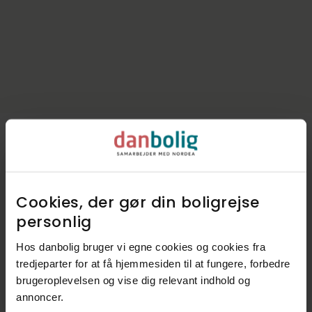
Kommunen i tal
Cookies, der gør din boligrejse
Indbyggere
42.037
personlig​
Skatteprocent
25,4%
Hos danbolig bruger vi egne cookies og cookies fra
Grundskyld
11,1‰
tredjeparter for at få hjemmesiden til at fungere, forbedre
brugeroplevelsen og vise dig relevant indhold og
Kirkeskat
0,85%
annoncer.​