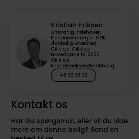
Kristian Eriksen
Ansvarlig Indehaver,
Ejendomsmægler MDE,
danbolig Græsted-
Gilleleje, Gilleleje
Hovedgade 1A, 3250
Gilleleje,
kristian.eriksen@danbolig.dk
48 39 38 33
Kontakt os
Har du spørgsmål, eller vil du vide
mere om denne bolig? Send en
besked til os.