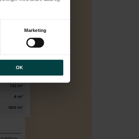
D
yringsenhed
brugen af cookies samt
ng af personoplysninger
Marketing
1939
5
1
1
OK
1
132 m²
4 m²
900 m²
40.000 kr.