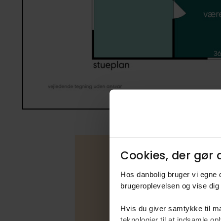
Cookies, der gør d
Hos danbolig bruger vi egne c
Boligfakta
brugeroplevelsen og vise dig 
Type
Hvis du giver samtykke til ma
Udbudsfo
teknologier til at indsamle 