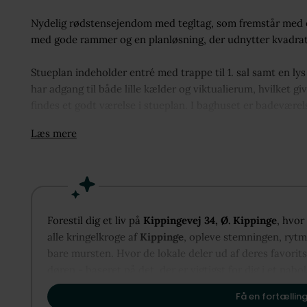
Nydelig rødstensejendom med tegltag, som fremstår med en 
med gode rammer og en planløsning, der udnytter kvadrat
Stueplan indeholder entré med trappe til 1. sal samt en ly
har adgang til både lille kælder og viktualierum, hvilket
findes et godt værelse i stueplan. I baghuset er badevære
Læs mere
På 1. salen er der en god og anvendelig værelsesafdeling m
giver ekstra plads og fleksible indretningsmuligheder.
Til ejendommen hører desuden et mindre udhus samt en de
privatliv.
Forestil dig et liv på
Kippingevej 34, Ø. Kippinge
, hvor
alle kringelkroge af
Kippinge
, opleve stemningen, rytme
Ejendommen ligger kun ca. 10 minutters kørsel fra Nørre Als
bare mursten. Hvor de lokale deler ud af deres favorit
offentlig transport m.m. Her får du en hverdag med let adga
døren - baseret på det, der er vigtigst for dig i et nabo
til at vise dig, hvordan Kippinge kan danne rammen om 
Samtidig er der kort cykelafstand til skov, vand og smukke 
Få en fortælling
og naturoplevelser tæt på hjemmet.