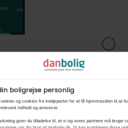
in boligrejse personlig​
ookies og cookies fra tredjeparter for at få hjemmesiden til at f
relevant indhold og annoncer.​
rketing giver du tilladelse til, at vi og vores partnere må bruge 
rm
oplysninger om din brug af danbolig.dk. Vi kan kombinere disse o