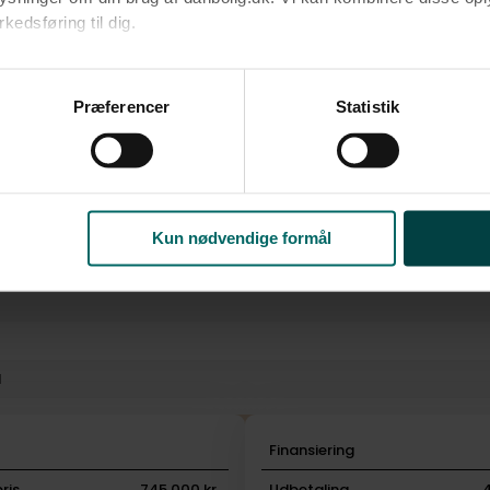
edsføring til dig.​
ke
Centralvarme med én f
u samtykke til alle formål. Du kan til enhver tid læse mere om 
at følge linket til vores
cookiepolitik
. Oplysninger om behandli
Præferencer
Statistik
litik
.
Kun nødvendige formål
l
i
Finansiering
ris
745.000 kr.
Udbetaling