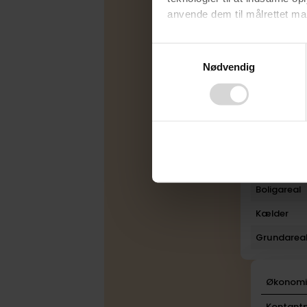
anvende dem til målrettet mark
Energimær
Varmekilde
Ved at klikke på ”OK” giver d
Consent
tilbagekalde dit samtykke ved 
Nødvendig
Selection
Byggeår
finder du i vores
privatlivspo
Rum
Bad
Toilet
Plan
Boligareal
Kælder
Grundarea
Økonom
Kontantp