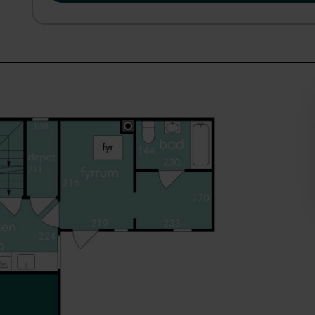
Pendleren vil desuden sætte pris på den nemme adgang t
med Sjælland og København.
En bolig med mange muligheder for både familieliv, hobby e