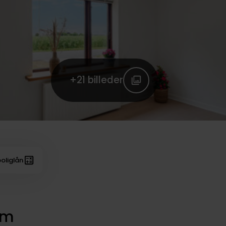
+21
billeder
oliglån
om