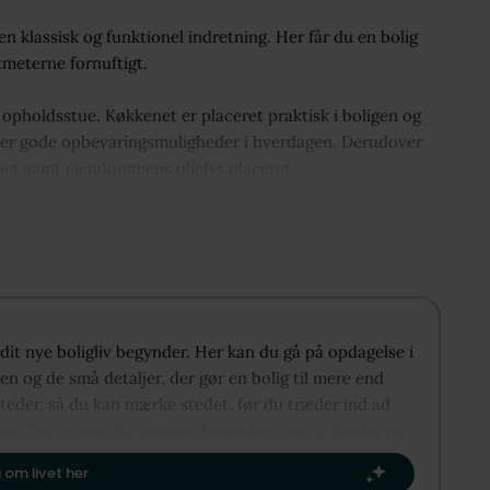
klassisk og funktionel indretning. Her får du en bolig
meterne fornuftigt.
s opholdsstue. Køkkenet er placeret praktisk i boligen og
 giver gode opbevaringsmuligheder i hverdagen. Derudover
lset samt ejendommens oliefyr placeret.
ed tre værelser, hvoraf to er indrettet med hems, hvilket
jlig, lukket have med gode rammer for udeliv, ophold og
 dit nye boligliv begynder. Her kan du gå på opdagelse i
n og de små detaljer, der gør en bolig til mere end
lev, hvor du finder skole, dagligvarebutikker, bager, læge,
steder, så du kan mærke stedet, før du træder ind ad
ng til alle nødvendige faciliteter.
lag. Det er her, din historie begynder – og vi glæder os
dit næste kapitel.​
naturområder, hvilket giver gode muligheder for friluftsliv
 om livet her