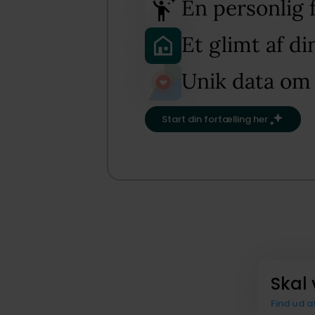
En personlig 
Et glimt af d
Unik data om
Start din fortælling her
Skal 
Find ud a