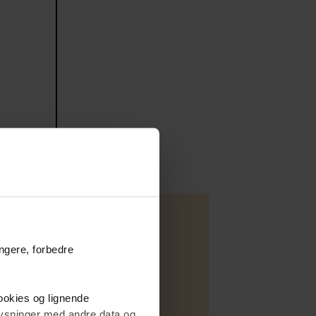
ungere, forbedre
Villa
cookies og lignende
Salg
plysninger med andre data og