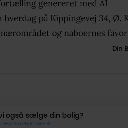
fortælling genereret med AI​
in hverdag på Kippingevej 34, Ø. K
 nærområdet og naboernes favori
Din 
vi også sælge din bolig?
f, hvad din bolig er værd