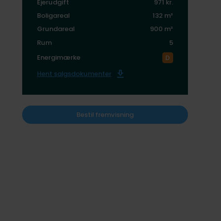
Ejerudgift
971 kr.
Boligareal
132 m²
Grundareal
900 m²
Rum
5
Energimærke
Hent salgsdokumenter
Bestil fremvisning