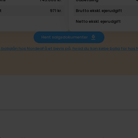
t
971 kr.
Brutto ekskl. ejerudgift
Netto ekskl. ejerudgift
Hent salgsdokumenter
 boliglån hos Nordea
Få et bevis på, hvad du kan købe bolig for hos