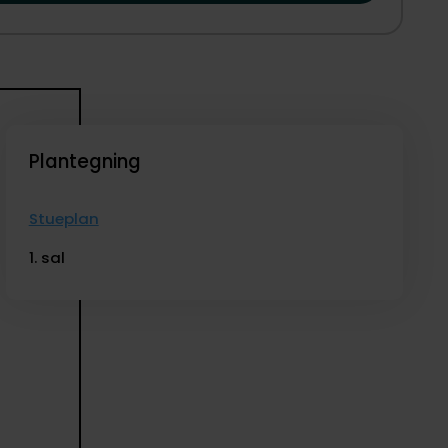
il motorvejen og Storstrømsbroen, som forbinder området
ller fleksibel indretning.
Plantegning
Stueplan
1. sal