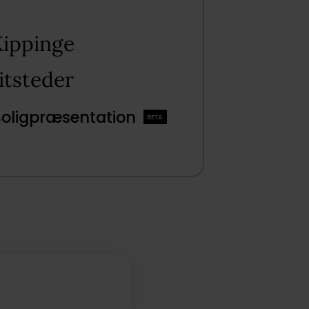
ippinge​
tsteder​
Boligpræsentation
BETA