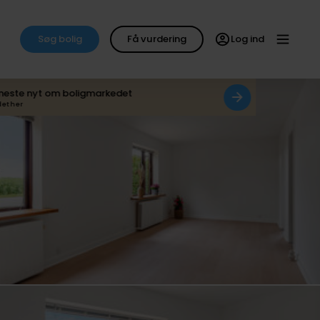
Søg bolig
Få vurdering
Log ind
neste nyt om boligmarkedet
det her