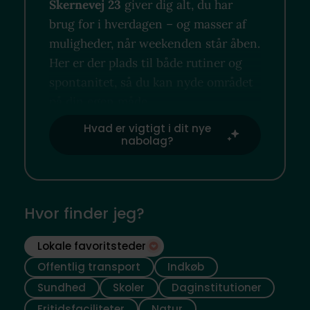
Skernevej 23
giver dig alt, du har
brug for i hverdagen – og masser af
muligheder, når weekenden står åben.
Her er der plads til både rutiner og
spontanitet, så du kan nyde området
på din egen måde.
Hvad er vigtigt i dit nye
nabolag?
Hvor finder jeg?
Lokale favoritsteder
Offentlig transport
Indkøb
Sundhed
Skoler
Daginstitutioner
Fritidsfaciliteter
Natur