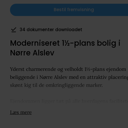
Bestil fremvisning
21 visninger de seneste 7 dage
Moderniseret 1½-plans bolig i
Nørre Alslev
Yderst charmerende og velholdt 1½-plans ejendom
beliggende i Nørre Alslev med en attraktiv placerin
skønt kig til de omkringliggende marker.
Ejendommen ligger tæt på alle hverdagens facilitete
herunder børneinstitutioner, skole, indkøb, svømm
Læs mere
samt offentlig transport med bl.a. togforbindelse 
København. Alle faciliteter kan nås på få minutter.