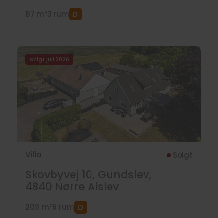
87 m²
3 rum
Solgt juli 2026
Villa
Solgt
Skovbyvej 10, Gundslev,
4840
Nørre Alslev
209 m²
6 rum