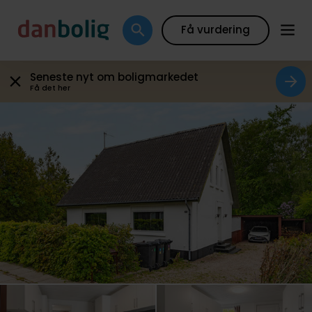
Plantegning
Boligfakta
Kort
Beregn boliglån
Få vurdering
Seneste nyt om boligmarkedet
Få det her