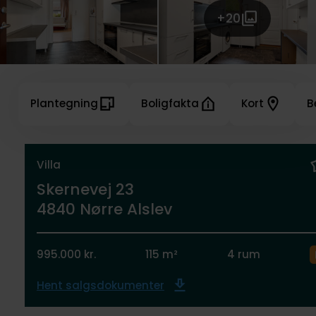
+20
Plantegning
Boligfakta
Kort
B
Villa
Skernevej 23
4840 Nørre Alslev
995.000 kr.
115 m²
4 rum
Hent salgsdokumenter