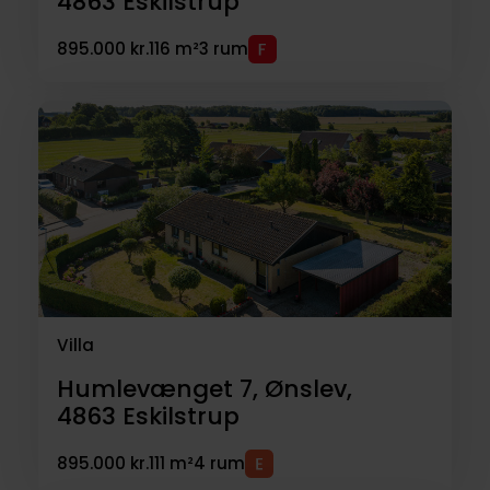
4863
Eskilstrup
895.000 kr.
116 m²
3 rum
Villa
Humlevænget 7, Ønslev,
4863
Eskilstrup
895.000 kr.
111 m²
4 rum