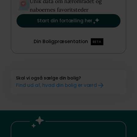
Unik data om nærområdet og
naboernes favoritsteder​
Start din fortælling her
Din Boligpræsentation
BETA
Skal vi også sælge din bolig?
Find ud af, hvad din bolig er værd