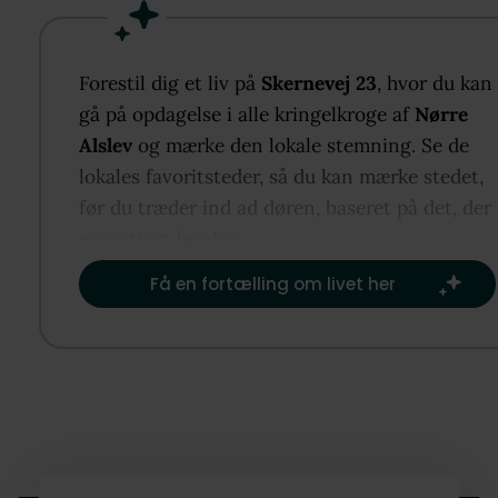
Ejendommen er blevet moderniseret inden for de
seneste par år, herunder med et nyere og indbyden
Forestil dig et liv på
Skernevej 23
, hvor du kan
køkken, som fremstår lyst og funktionelt.
gå på opdagelse i alle kringelkroge af
Nørre
Alslev
og mærke den lokale stemning. Se de
Boligen er indrettet med praktisk baggang, mindre
lokales favoritsteder, så du kan mærke stedet,
pænt badeværelse med toilet, bruseniche, håndvask
før du træder ind ad døren, baseret på det, der
gulvvarme samt køkken i god forbindelse til bolige
er vigtigst for dig.​
opholdsrum. Herudover stor, lys stue med et dejligt
Få en fortælling om livet her
lysindfald samt stort soveværelse med direkte udg
til terrasse. Entré med trappe til 1. sal.
På 1. sal findes to gode værelser, der giver fleksible
anvendelsesmuligheder.
Til ejendommen hører desuden et godt udhus, der