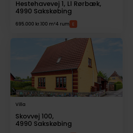
Hestehavevej 1, Ll Rørbæk,
4990
Sakskøbing
695.000 kr.
100 m²
4 rum
Villa
Skovvej 100,
4990
Sakskøbing