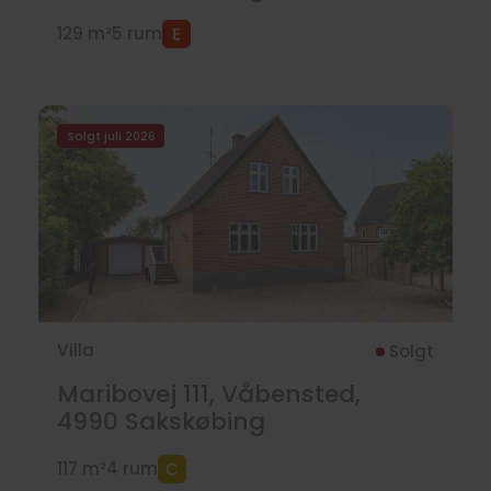
129 m²
5 rum
Solgt juli 2026
Villa
Solgt
Maribovej 111, Våbensted,
4990
Sakskøbing
117 m²
4 rum