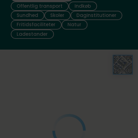
Offentlig transport
Indkøb
Sundhed
Skoler
Daginstitutioner
Fritidsfaciliteter
Natur
Ladestander
Luftfoto