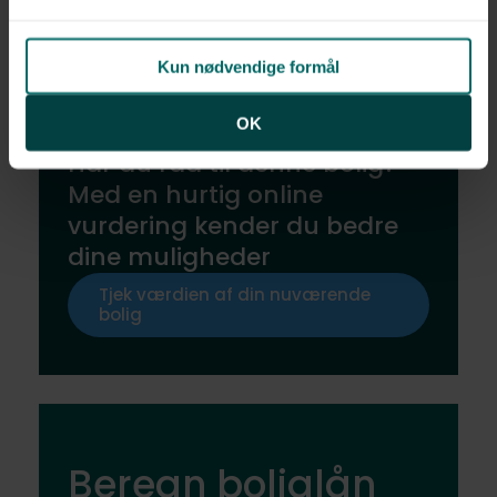
Kun nødvendige formål
OK
Har du råd til denne bolig?
Med en hurtig online
vurdering kender du bedre
dine muligheder
Tjek værdien af din nuværende
bolig
Beregn boliglån