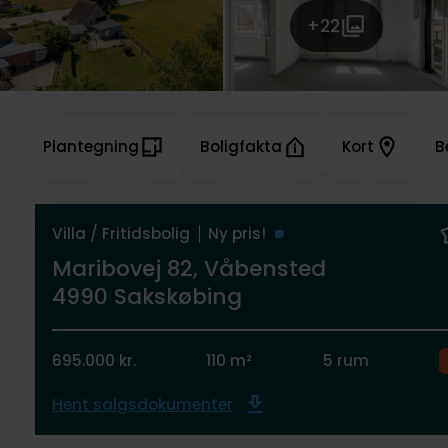
+22
Plantegning
Boligfakta
Kort
B
Villa / Fritidsbolig
Ny pris!
Maribovej 82, Våbensted
4990 Sakskøbing
695.000 kr.
110 m²
5 rum
Hent salgsdokumenter