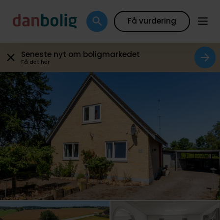
Galleri
Plantegning
Boligfakta
Kort
Beregn
Få vurdering
Seneste nyt om boligmarkedet
Få det her