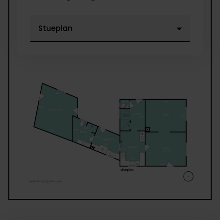
Stor entré med god trappe til husets første sal. I
entreen er der adgang til gæstetoilet.
Ret frem kommer man ind i godt indrettet køkken
pæne grå køkkenelementer samt gode hvidevarer. 
er plads i køkkenet til spisebord.
Fra køkkenet kommer man ind i den første af to stu
Her er i dag tæppe på gulvet, men under dette, skul
der være et pænt trægulv.
Stuerne rummer god plads til både spisestue samt
opholdsstue.
Fra den første stue er der udgang til have/terrasse.
Der kan fra den bagerste stue etableres adgang til
entreen.
Fra køkkenet er der adgang til husets store
bryggers/fyrrum, hvor pillefyret står.
Her er bord og vask samt plads til vaskemaskine og