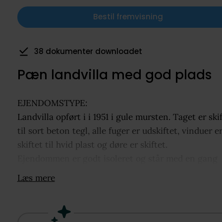
Bestil fremvisning
122 visninger de seneste 7 dage
Pæn landvilla med god plads
EJENDOMSTYPE:
Landvilla opført i i 1951 i gule mursten. Taget er ski
til sort beton tegl, alle fuger er udskiftet, vinduer e
skiftet til hvid plast og døre er skiftet.
Ejendommen er godt isoleret og står med en gang
maling indflytningsklar.
Læs mere
Her er et samlet boligareal på 110 kvm fordelt i to p
Hertil er der 9 kvm god tør kælder med adgang til
krybekælder under resten af huset.