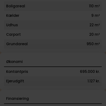
Boligareal
110 m²
Kælder
9 m²
Udhus
22 m²
Carport
20 m²
Grundareal
950 m²
Økonomi
Kontantpris
695.000 kr.
Ejerudgift
1.127 kr.
Finansiering