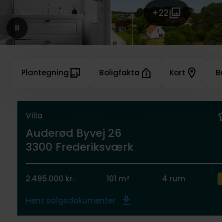
+22
Plantegning
Boligfakta
Kort
B
Villa
Auderød Byvej 26
3300 Frederiksværk
2.495.000 kr.
101 m²
4 rum
Hent salgsdokumenter