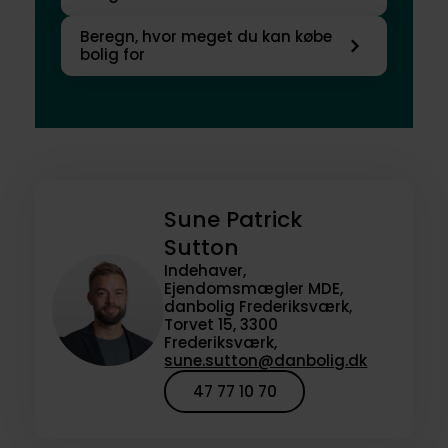
Beregn, hvor meget du kan købe
bolig for
Sune Patrick
Sutton
Indehaver,
Ejendomsmægler MDE,
danbolig Frederiksværk,
Torvet 15, 3300
Frederiksværk,
sune.sutton@danbolig.dk
47 77 10 70