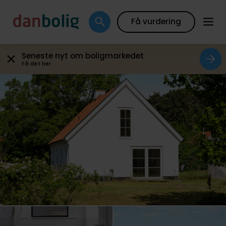
Galleri
Plantegning
Boligfakta
Kort
Beregn
Få vurdering
Seneste nyt om boligmarkedet
Få det her