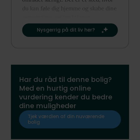
du kan føle dig hjemme og skabe dine
egne rutiner og traditioner.​
Nysgerrig på dit liv her?​
Har du råd til denne bolig?
Med en hurtig online
vurdering kender du bedre
dine muligheder
Tjek værdien af din nuværende
bolig