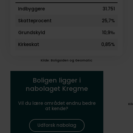
Indbyggere
31.751
Skatteprocent
25,7%
Grundskyld
10,9‰
Kirkeskat
0,85%
Kilde: Boligsiden og Geomatic
Boligen ligger i
nabolaget Kregme
Vil du lære området endnu bedre
Ki
at kende?
Udforsk nabolag