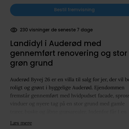
Bestil fremvisning
180 dokumenter downloadet
Landidyl i Auderød med
gennemført renovering og stor
grøn grund
Auderød Byvej 26 er en villa til salg for jer, der vil b
roligt og grønt i hyggelige Auderød. Ejendommen
fremstår gennemført med hvidpudset facade, spros
vinduer og nyere tag på en stor grund med gamle
træer, buske og åbne græsarealer. Indenfor får I en
renoveret bolig med lyse vægge, gyldne gulve, synl
Læs mere
bjælker og et indbydende opholdsmiljø, hvor