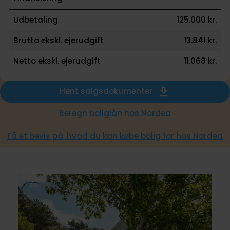
Udbetaling
125.000 kr.
Brutto ekskl. ejerudgift
13.841 kr.
Netto ekskl. ejerudgift
11.068 kr.
Hent salgsdokumenter
Beregn boliglån hos Nordea
Få et bevis på, hvad du kan købe bolig for hos Nordea