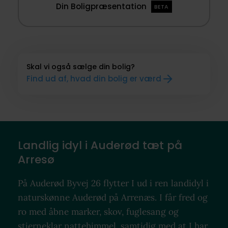
Din Boligpræsentation
BETA
Skal vi også sælge din bolig?
Find ud af, hvad din bolig er værd
Landlig idyl i Auderød tæt på
Arresø
På Auderød Byvej 26 flytter I ud i ren landidyl i
naturskønne Auderød på Arrenæs. I får fred og
ro med åbne marker, skov, fuglesang og
stjerneklar nattehimmel, samtidig med at I har