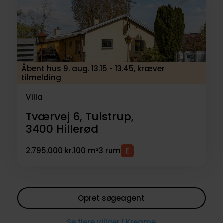
Åbent hus 9. aug. 13.15 - 13.45, kræver
tilmelding
Villa
Tværvej 6, Tulstrup,
3400
Hillerød
2.795.000 kr.
100 m²
3 rum
Opret søgeagent
Se flere villaer i Kregme