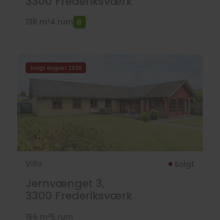
3300
Frederiksværk
138 m²
4 rum
Solgt august 2026
Villa
Solgt
Jernvænget 3,
3300
Frederiksværk
166 m²
5 rum