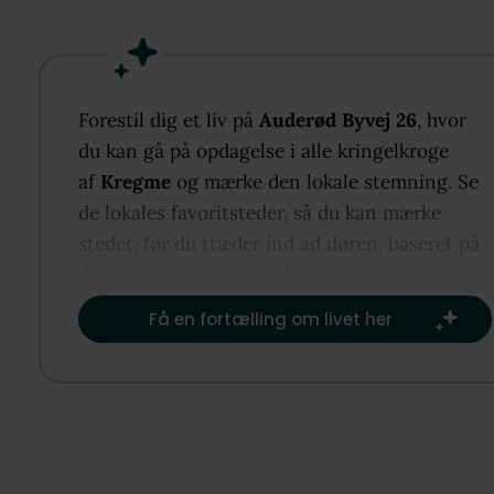
køkkenalrum og stue hænger naturligt sammen og 
dobbeltdøre mod haven. Badeværelset er elegant ud
med flotte materialer, og på førstesalen ligger to g
værelser omkring en central gang. Kælderen rumm
Forestil dig et liv på
Auderød Byvej 26
, hvor
ekstra opbevaring, og I bor tæt på marker, skov, Arr
du kan gå på opdagelse i alle kringelkroge
fjorden og Frederiksværk med hverdagens tilbud.
af
Kregme
og mærke den lokale stemning. Se
de lokales favoritsteder, så du kan mærke
stedet, før du træder ind ad døren, baseret på
det, der er vigtigst for dig.​
Få en fortælling om livet her