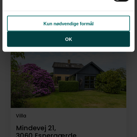
Tibberup Alle 17,
3060
Espergærde
Kun nødvendige formål
7.495.000 kr.
189 m²
6 rum
OK
Villa
Mindevej 21,
3060
Espergærde