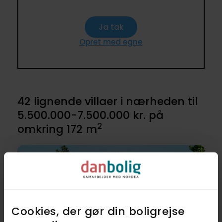
Ja tak
Opret med egne
42 lignende villaer i nærheden til
5.500.000-7.500.000 kr. på
2
omkring 172 m
Cookies, der gør din boligrejse