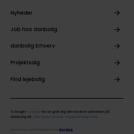
Nyheder
Job hos danbolig
danbolig Erhverv
Projektsalg
Find lejebolig
Vi bruger
cookies
for at give dig den bedste oplevelse på
danbolig.dk.
Læs vores cookie- og privatlivspolitik
.
danbolig samarbejder med
Nordea