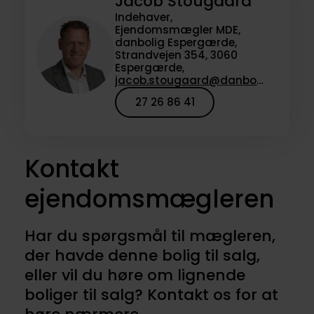
Jacob Stougaard
Indehaver,
Ejendomsmægler MDE,
danbolig Espergærde,
Strandvejen 354, 3060
Espergærde,
jacob.stougaard@danbolig.dk
27 26 86 41
Kontakt
ejendomsmægleren
Har du spørgsmål til mægleren,
der havde denne bolig til salg,
eller vil du høre om lignende
boliger til salg? Kontakt os for at