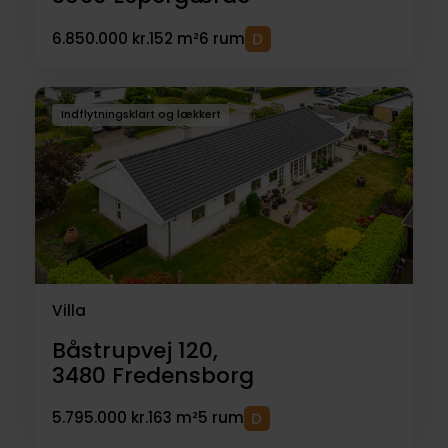
6.850.000 kr.
152 m²
6 rum
Indflytningsklart og lækkert
Villa
Båstrupvej 120,
3480
Fredensborg
5.795.000 kr.
163 m²
5 rum