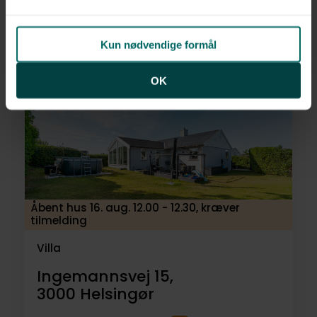
Herningvej 4A,
3000
Helsingør
Kun nødvendige formål
3.645.000 kr.
116 m²
4 rum
OK
Åbent hus 16. aug. 12.00 - 12.30, kræver
tilmelding
Villa
Ingemannsvej 15,
3000
Helsingør