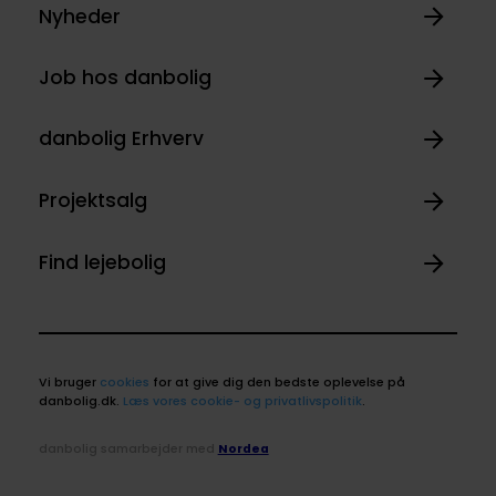
Nyheder
Job hos danbolig
danbolig Erhverv
Projektsalg
Find lejebolig
Vi bruger
cookies
for at give dig den bedste oplevelse på
danbolig.dk.
Læs vores cookie- og privatlivspolitik
.
danbolig samarbejder med
Nordea