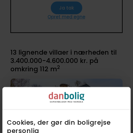
Ja tak
Opret med egne
13 lignende villaer i nærheden til
3.400.000-4.600.000 kr. på
2
omkring 112 m
Cookies, der gør din boligrejse
personlig​