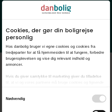
Lokale favoritsteder
Offentlig transport
Indkøb
Sundhed
Skoler
Daginstitutioner
Cookies, der gør din boligrejse
Fritidsfaciliteter
Natur
personlig​
Ladestander
Hos danbolig bruger vi egne cookies og cookies fra
tredjeparter for at få hjemmesiden til at fungere, forbedre
brugeroplevelsen og vise dig relevant indhold og
annoncer.​
Luftfoto
Hvis du giver samtykke til marketing giver du tilladelse
til, at vi og vores partnere må bruge cookies og lignende
teknologier til at indsamle oplysninger om din brug af
Consent
danbolig.dk. Vi kan kombinere disse oplysninger med
Nødvendig
Selection
andre data og anvende dem til målrettet markedsføring til
dig.​