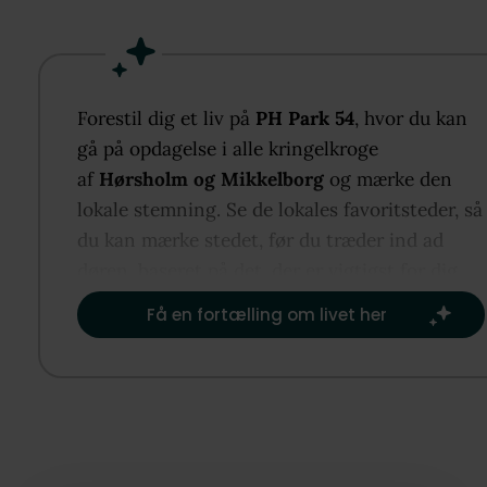
Øverste etage har endnu et badeværelse, disponibe
rum og værelse med walk-in samt sydvendt altan 
grønne fællesarealer og vandmiljøet. Her bor du i
Usserød tæt på indkøb, skoler, daginstitutioner,
Forestil dig et liv på
PH Park 54
, hvor du kan
Hørsholms centrum, offentlig transport og motorve
gå på opdagelse i alle kringelkroge
med naboskab og løbe- og gåture – ideelt til par,
af
Hørsholm og Mikkelborg
og mærke den
familier og kvalitetsbevidste købere, der vægter æst
lokale stemning. Se de lokales favoritsteder, så
funktionalitet og omgivelser.
du kan mærke stedet, før du træder ind ad
døren, baseret på det, der er vigtigst for dig.​
Få en fortælling om livet her