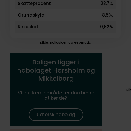
Skatteprocent
23,7%
Grundskyld
8,5‰
Kirkeskat
0,62%
Kilde: Boligsiden og Geomatic
Boligen ligger i
nabolaget Hørsholm og
Mikkelborg
Ki
Vil du lære området endnu bedre
at kende?
Udforsk nabolag