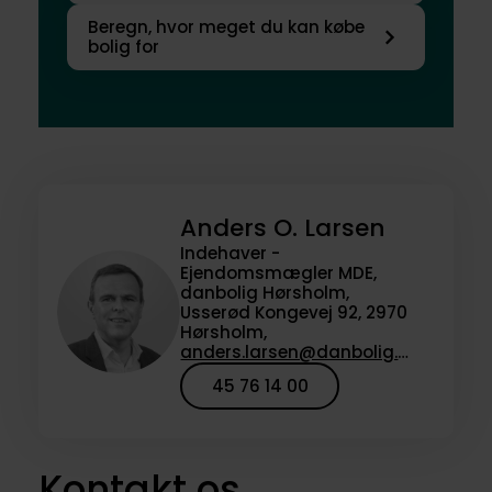
Beregn, hvor meget du kan købe
bolig for
Anders O. Larsen
Indehaver -
Ejendomsmægler MDE,
danbolig Hørsholm,
Usserød Kongevej 92, 2970
Hørsholm,
anders.larsen@danbolig.dk
45 76 14 00
Kontakt os