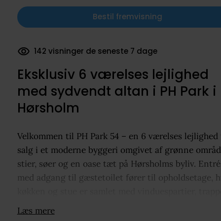
Bestil fremvisning
70 dokumenter downloadet
Eksklusiv 6 værelses lejlighed
med sydvendt altan i PH Park i
Hørsholm
Velkommen til PH Park 54 – en 6 værelses lejlighed t
salg i et moderne byggeri omgivet af grønne områd
stier, søer og en oase tæt på Hørsholms byliv. Entré
med adgang til gæstetoilet fører til opholdsetage, 
køkken og stue er samlet med vinduespartier, trapp
plads til spisebord og sofaafdeling. Første sal rumm
Læs mere
tre værelser, gang og badeværelse med stor bruseni