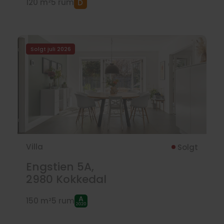
120 m²
5 rum
Solgt juli 2026
Villa
Solgt
Engstien 5A,
2980
Kokkedal
150 m²
5 rum