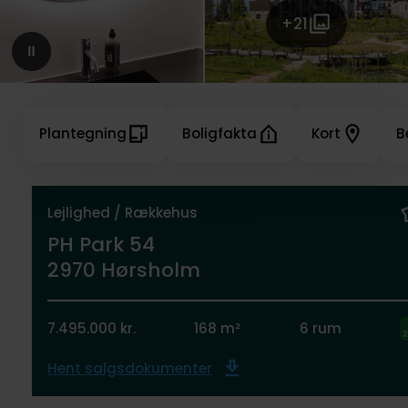
+21
Plantegning
Boligfakta
Kort
B
Lejlighed / Rækkehus
PH Park 54
2970 Hørsholm
7.495.000 kr.
168 m²
6 rum
Hent salgsdokumenter