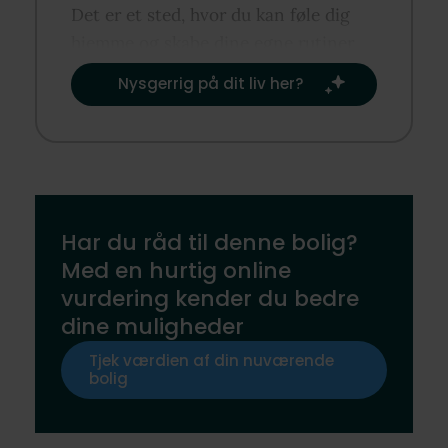
Det er et sted, hvor du kan føle dig
hjemme og skabe dine egne rutiner
og traditioner.​
Nysgerrig på dit liv her?​
Har du råd til denne bolig?
Med en hurtig online
vurdering kender du bedre
dine muligheder
Tjek værdien af din nuværende
bolig