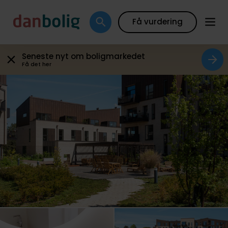
Galleri
Plantegning
Boligfakta
Kort
Beregn
Få vurdering
Seneste nyt om boligmarkedet
Få det her