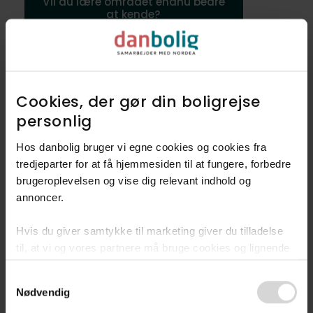
Vil du lære området endnu bedre
at kende?
Udforsk nabolag
Cookies, der gør din boligrejse
Det kendetegner Vesterbro og
personlig​
Carlsberg byen
Hos danbolig bruger vi egne cookies og cookies fra
tredjeparter for at få hjemmesiden til at fungere, forbedre
Hipt og ungt
brugeroplevelsen og vise dig relevant indhold og
Stort udvalg af
annoncer.​
restauranter
Gode indkøbsmuligheder
Hvis du giver samtykke til marketing giver du tilladelse
til, at vi og vores partnere må bruge cookies og lignende
teknologier til at indsamle oplysninger om din brug af
Consent
danbolig.dk. Vi kan kombinere disse oplysninger med
Nødvendig
Selection
andre data og anvende dem til målrettet markedsføring til