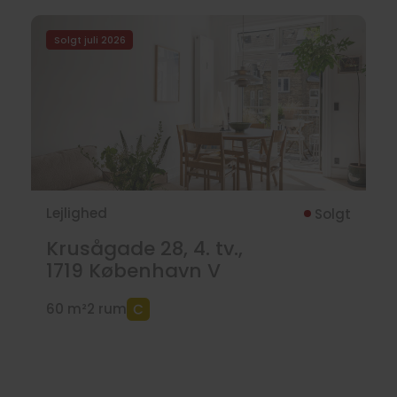
Solgt juli 2026
Lejlighed
Solgt
Krusågade 28, 4. tv.,
1719
København V
60 m²
2 rum