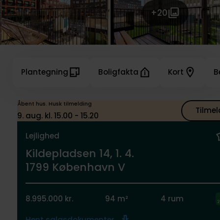
+20
Plantegning
Boligfakta
Kort
B
Åbent hus. Husk tilmelding
Tilmel
9. aug. kl. 15.00 - 15.20
Lejlighed
Kildepladsen 14, 1. 4.
1799 København V
8.995.000 kr.
94 m²
4 rum
Hent salgsdokumenter