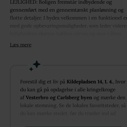
LEJLIGHED: Boligen fremstår indbydende og
gennemført med en gennemtænkt planløsning og
flotte detaljer. I bydes velkommen i en funktionel e
med gode opbevaringsmuligheder, som leder videre 
lejlighedens skønne køkken-alrum og stue i åben
forbindelse – et naturligt samlingspunkt med plads 
Læs mere
både hverdag og gæster.
Køkkenet er opgraderet med smukke løsninger fra
&SHUFL i gule og grå nuancer samt en elegant
stålbordplade. Her får man et køkken, som både er
smukt og tidløst, samtidig med at det tilbyder god
Forestil dig et liv på
Kildepladsen 14, 1. 4.
, hvor
bordplads og masser af opbevaring. Fra alrummet e
du kan gå på opdagelse i alle kringelkroge
udgang til lejlighedens ene altan med kig til den
af
Vesterbro og Carlsberg byen
og mærke den
grønne gård.
lokale stemning. Se de lokales favoritsteder, så
Lejligheden rummer herudover tre rummelige værel
du kan mærke stedet, før du træder ind ad
herunder et dejligt master bedroom med eget
døren, baseret på det, der er vigtigst for dig.​