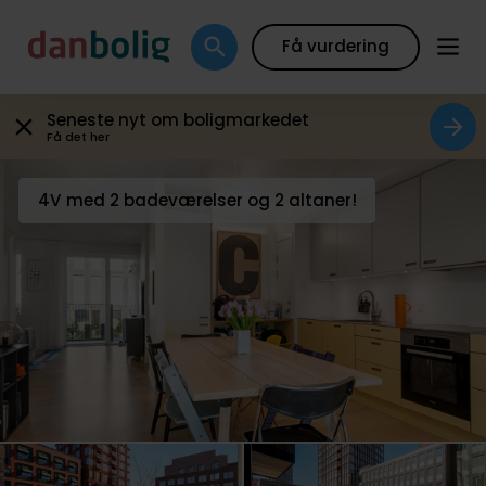
Galleri
Plantegning
Boligfakta
Kort
Beregn
Få vurdering
Seneste nyt om boligmarkedet
Få det her
4V med 2 badeværelser og 2 altaner!