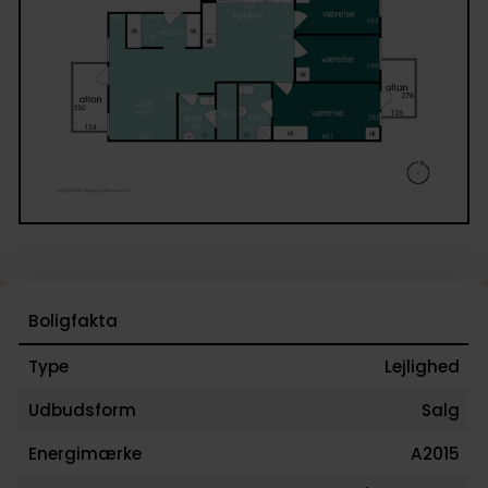
byder på en skøn kombination af hyggelige byrum 
grønne områder, og her bor man centralt med nem
adgang til resten af København.
Kildepladsen er på én gang urban og frodig med
grønne træer. Her kan du mødes med vennerne på 
hyggelige spisesteder med udeservering, slå dig ne
en af bænkene eller slippe de små løs på den lille
legeplads med klatre- og rutsjebane.
Boligfakta
Type
Lejlighed
Udbudsform
Salg
Energimærke
A2015