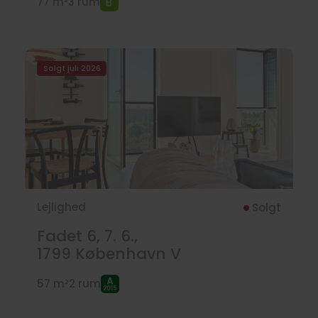
77 m²
3 rum
Solgt juli 2026
Lejlighed
Solgt
Fadet 6, 7. 6.,
1799
København V
57 m²
2 rum