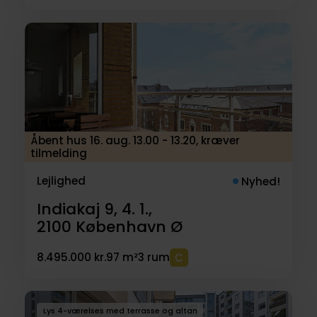
Åbent hus 16. aug. 13.00 - 13.20, kræver
tilmelding
Lejlighed
Nyhed!
Indiakaj 9, 4. 1.,
2100
København Ø
8.495.000 kr.
97 m²
3 rum
Lys 4-værelses med terrasse og altan