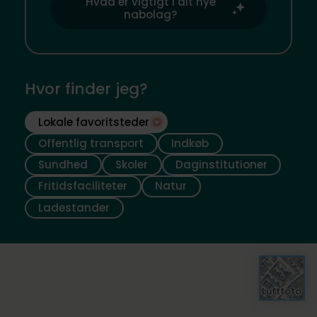
Hvad er vigtigt i dit nye
nabolag?
Hvor finder jeg?
Lokale favoritsteder
Offentlig transport
Indkøb
Sundhed
Skoler
Daginstitutioner
Fritidsfaciliteter
Natur
Ladestander
Luftfoto