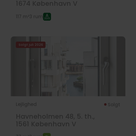
1674
København V
117 m²
3 rum
Solgt juli 2026
Lejlighed
Solgt
Havneholmen 48, 5. th.,
1561
København V