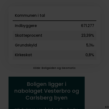
Kommunen i tal
Indbyggere
671.277
Skatteprocent
23,39%
Grundskyld
5,1‰
Kirkeskat
0,8%
Kilde: Boligsiden og Geomatic
Boligen ligger i
nabolaget Vesterbro og
Carlsberg byen
Ki