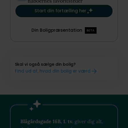
naboernes favoritsteder​
Start din fortælling her
Din Boligpræsentation
BETA
Skal vi også sælge din bolig?
Find ud af, hvad din bolig er værd
Blågårdsgade 16B, 1. tv.
giver dig alt,