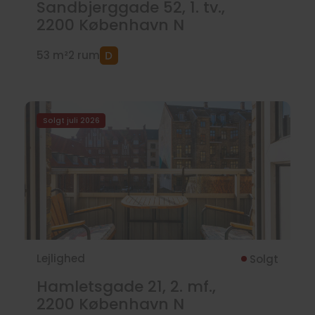
Sandbjerggade 52, 1. tv.,
2200
København N
53 m²
2 rum
Solgt juli 2026
Lejlighed
Solgt
Hamletsgade 21, 2. mf.,
2200
København N