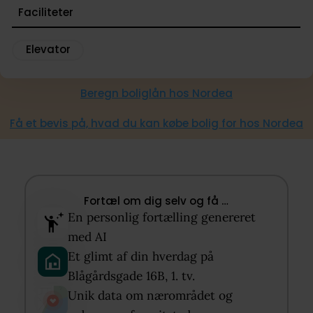
Faciliteter
ønsker at bo tæt på det meste! Kun få min. fra Sank
Hans Torv, De Gamles By, Assistens Kirkegård, Mos
Elevator
Kirkegård og Fælledparkens grønne områder.
Nærmiljøet byder på mange hyggelige caféer og
Beregn boliglån hos Nordea
spisesteder, indbydende specialbutikker, Empire Bi
ikke mindst Nørrebrogades pulserende handelsstrø
Få et bevis på, hvad du kan købe bolig for hos Nordea
Beliggenheden bliver ikke meget bedre. I dette omr
kan man hele tiden udforske nye steder på Møllega
Guldbersgade, Elmegade, Ravnsborggade, Solitudev
Blåggårdsgade, Stefansgade og Jægersborggade.
Fortæl om dig selv og få …​
Nørrebro har noget for en hver smag, og er i 2021
En personlig fortælling genereret
udnævnt til ”the world’s coolest neighbourhood” af
med AI​
legendariske globale magasin Time Out.
Et glimt af din hverdag på
Blågårdsgade 16B, 1. tv.​
Unik data om nærområdet og