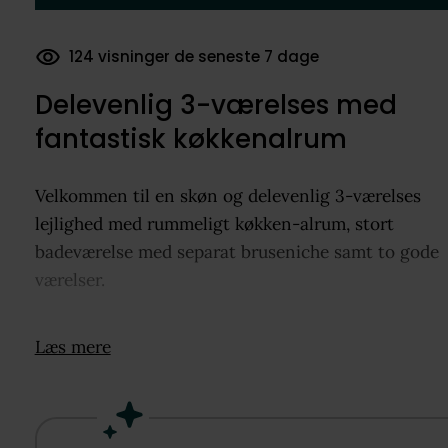
169 dokumenter downloadet
Delevenlig 3-værelses med
fantastisk køkkenalrum
Velkommen til en skøn og delevenlig 3-værelses
lejlighed med rummeligt køkken-alrum, stort
badeværelse med separat bruseniche samt to gode
værelser.
LEJLIGHEDEN: Du bydes velkommen af en god
Læs mere
fordelingsentré med plads til sko og overtøj. Fra
entréen er der adgang til køkken-alrum, badeværel
samt to værelser. Badeværelset er stort og rummeli
med separat brus, vaskemaskine og gode