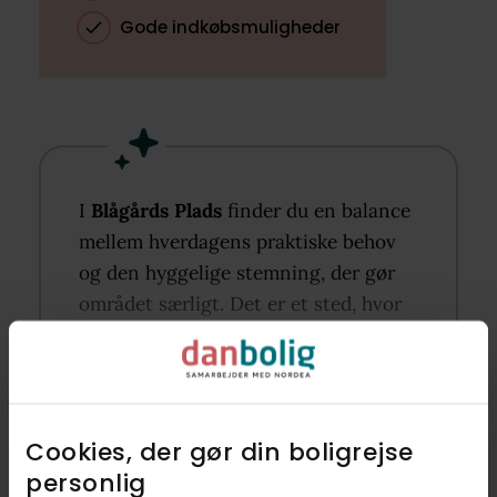
Gode indkøbsmuligheder
I
Blågårds Plads
finder du en balance
mellem hverdagens praktiske behov
og den hyggelige stemning, der gør
området særligt. Det er et sted, hvor
du kan føle dig hjemme og skabe dine
egne rutiner og traditioner.​
Nysgerrig på dit liv her?​
Cookies, der gør din boligrejse
personlig​