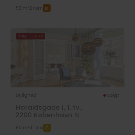
52 m²
2 rum
Solgt juli 2026
Lejlighed
Solgt
Haraldsgade 1, 1. tv.,
2200
København N
80 m²
3 rum