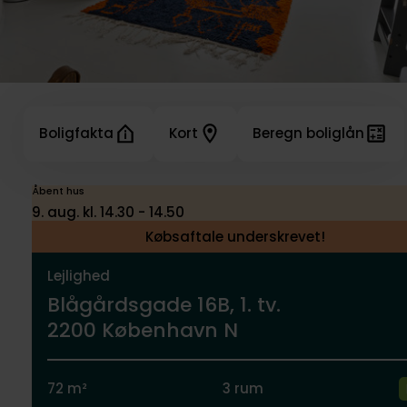
Boligfakta
Kort
Beregn boliglån
Åbent hus
9. aug. kl. 14.30 - 14.50
Købsaftale underskrevet!
Lejlighed
Blågårdsgade 16B, 1. tv.
2200 København N
72 m²
3 rum