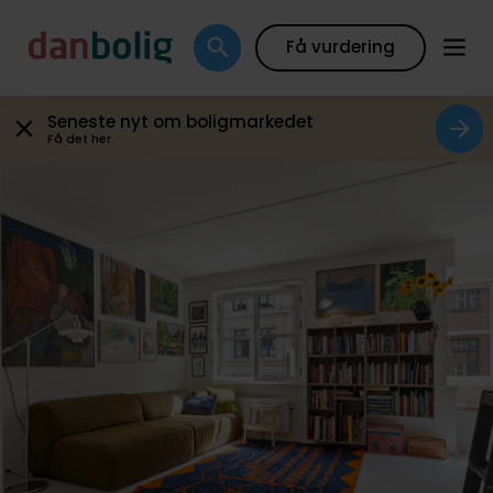
Galleri
Boligfakta
Kort
Beregn boliglån
Få vurdering
Seneste nyt om boligmarkedet
Få det her