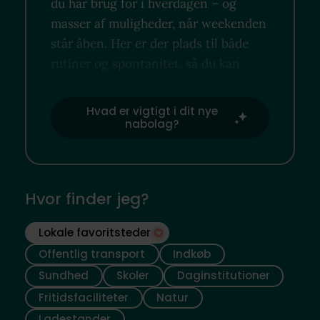
du har brug for i hverdagen – og
masser af muligheder, når weekenden
står åben. Her er der plads til både
rutiner og spontanitet, så du kan
nyde området på din egen måde.
Hvad er vigtigt i dit nye
nabolag?
Hvor finder jeg?
Lokale favoritsteder
Offentlig transport
Indkøb
Sundhed
Skoler
Daginstitutioner
Fritidsfaciliteter
Natur
Ladestander