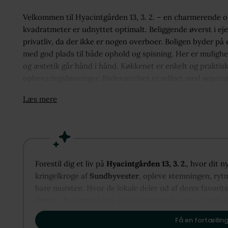
Velkommen til Hyacintgården 13, 3. 2. – en charmerende og
kvadratmeter er udnyttet optimalt. Beliggende øverst i e
privatliv, da der ikke er nogen overboer. Boligen byder p
med god plads til både ophold og spisning. Her er mulighed
og æstetik går hånd i hånd. Køkkenet er enkelt og praktis
opbevaringsløsninger. Badeværelset er udført med separa
højere komfort i dagligdagen. Indretningen er enkel og f
Læs mere
omgivet af hyggelige, grønne fællesarealer, som giver muli
følelsen af luft og plads midt i byen. Beliggenheden er sæ
du finder et bredt udvalg af butikker, caféer og dagligvare
hyggelige atmosfære, hvilket gør det til et ideelt sted at bo
Indre By. En oplagt bolig til førstegangskøberen, studeren
Forestil dig et liv på
Hyacintgården 13, 3. 2.
, hvor dit n
kringelkroge af
Sundbyvester
, opleve stemningen, rytm
bare mursten. Hvor de lokale deler ud af deres favorit
døren - baseret på det, der er vigtigst for dig i et nabo
til at vise dig, hvordan Sundbyvester kan danne rammen
Få en fortælling