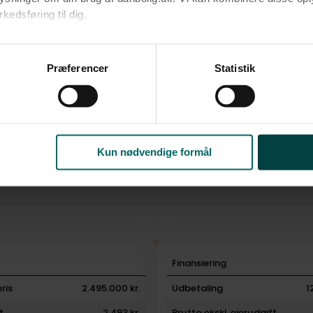
edsføring til dig.​
ke
u samtykke til alle formål. Du kan til enhver tid læse mere om 
at følge linket til vores
cookiepolitik
. Oplysninger om behandli
Præferencer
Statistik
litik
.
Kun nødvendige formål
i
Finansiering
ris
2.495.000 kr.
Udbetaling
1
t
2.493 kr.
Brutto ekskl. ejerudgift