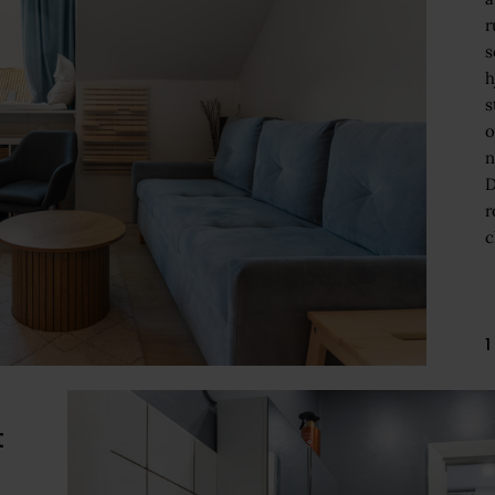
r
s
h
s
o
n
D
r
c
1
t