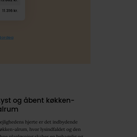
11.316 kr.
 Nordea
Lyst og åbent køkken-
alrum
ejlighedens hjerte er det indbydende
økken-alrum, hvor lysindfaldet og den
bne planløsning skaber en behagelig og