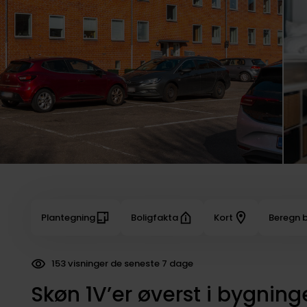
Plantegning
Boligfakta
Kort
Beregn b
153 visninger de seneste 7 dage
Skøn 1V’er øverst i bygning