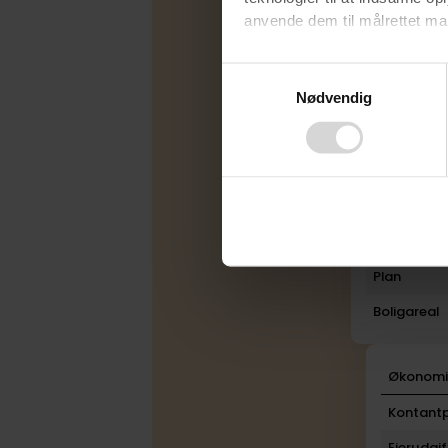
anvende dem til målrettet mark
Energimær
Varmekilde
Ved at klikke på ”OK” giver d
Consent
tilbagekalde dit samtykke ved 
Nødvendig
Selection
Byggeår
finder du i vores
privatlivspo
Etage
Rum
Bad
Toilet
Plan
Boligareal
Økonom
Kontantp
Ejerudgif