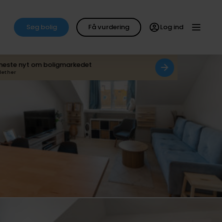
Søg bolig
Få vurdering
Log ind
neste nyt om boligmarkedet
det her