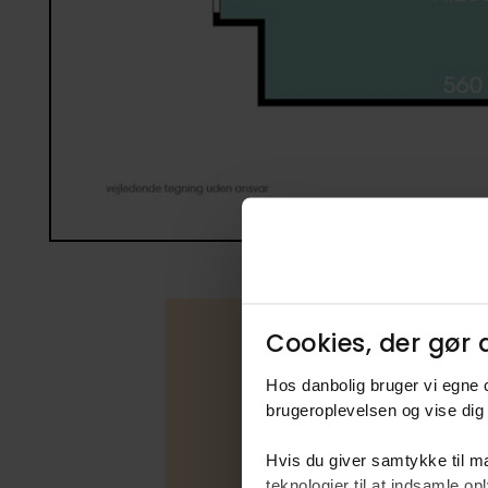
Cookies, der gør d
Hos danbolig bruger vi egne c
Boligfakta
brugeroplevelsen og vise dig 
Type
Hvis du giver samtykke til ma
Udbudsfo
teknologier til at indsamle 