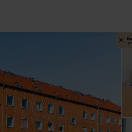
Se
Få 