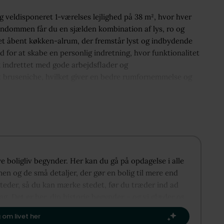
 veldisponeret 1-værelses lejlighed på 38 m², hvor hver
jendommen får du en sjælden kombination af lys, ro og
å et åbent køkken-alrum, der fremstår lyst og indbydende
 for at skabe en personlig indretning, hvor funktionalitet
k indrettet med gode arbejdsflader og
t bruseniche, hvilket giver en bedre rumfornemmelse og
unktionel, og rummet er nemt at holde. Ejendommen er
ghed for ophold udendørs i rolige omgivelser. Her får du
rdeles attraktiv med kort afstand til Amagerbrogade, hvor
indkøb. Samtidig er området kendt for sin rolige og
. Offentlig transport er let tilgængelig, og du er hurtigt i
de eller som investering.
ye boligliv begynder. Her kan du gå på opdagelse i alle
en og de små detaljer, der gør en bolig til mere end
steder, så du kan mærke stedet, før du træder ind ad
lag. Det er her, din historie begynder – og vi glæder os
 om dit næste kapitel.​
 om livet her