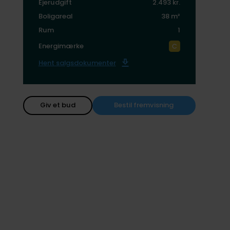
Ejerudgift
2.493 kr.
Boligareal
38 m²
Rum
1
Energimærke
Hent salgsdokumenter
Giv et bud
Bestil fremvisning