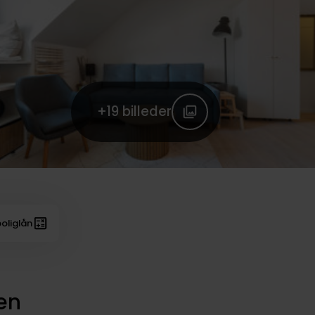
+19
billeder
oliglån
en