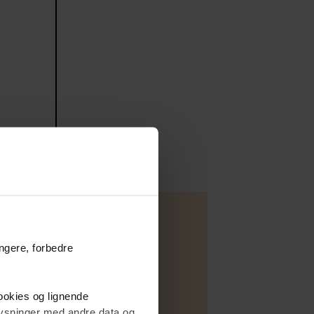
ungere, forbedre
Lejlighed
cookies og lignende
Salg
plysninger med andre data og