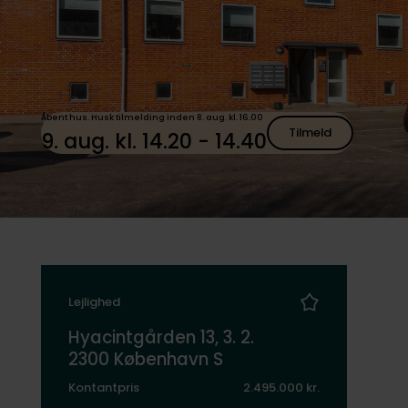
Åbent hus. Husk tilmelding inden 8. aug. kl. 16.00
Tilmeld
9. aug. kl. 14.20 - 14.40
Lejlighed
Hyacintgården 13, 3. 2.
2300 København S
Kontantpris
2.495.000 kr.