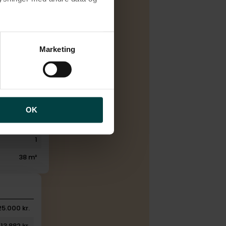
C
Fjernvarme
brugen af cookies samt
ng af personoplysninger
Marketing
1968
3.
1
1
OK
1
1
38 m²
25.000 kr.
13.882 kr.