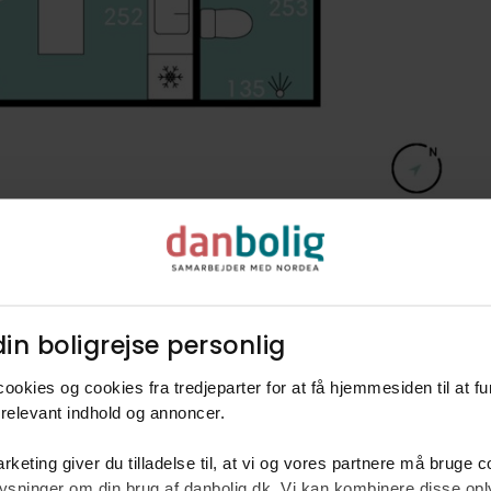
in boligrejse personlig​
ookies og cookies fra tredjeparter for at få hjemmesiden til at f
relevant indhold og annoncer.​
rketing giver du tilladelse til, at vi og vores partnere må bruge 
rm
oplysninger om din brug af danbolig.dk. Vi kan kombinere disse o