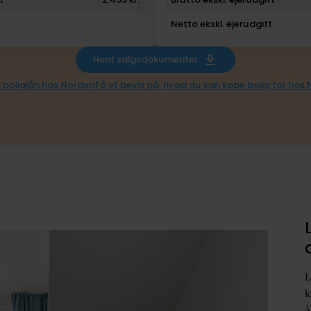
Netto ekskl. ejerudgift
Hent salgsdokumenter
 boliglån hos Nordea
Få et bevis på, hvad du kan købe bolig for hos
L
k
å