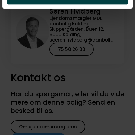
Søren Hvidberg
Ejendomsmægler MDE,
danbolig Kolding,
Skippergården, Buen 12,
6000 Kolding,
soeren.hvidberg@danbolig.dk
75 50 26 00
Kontakt os
Har du spørgsmål, eller vil du vide
mere om denne bolig? Send en
besked til os.
Om ejendomsmægleren