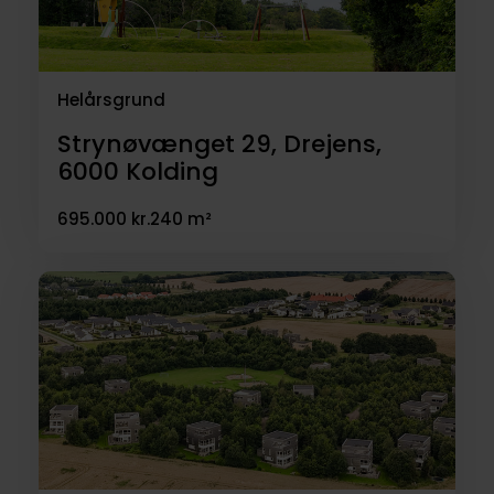
så der er mulighed for at opføre 200+
m² bolig i alt.
Helårsgrund
Strynøvænget 29, Drejens,
6000
Kolding
695.000 kr.
240 m²