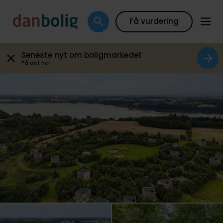
Galleri
Boligfakta
Kort
Beregn boliglån
Få vurdering
Seneste nyt om boligmarkedet
Få det her