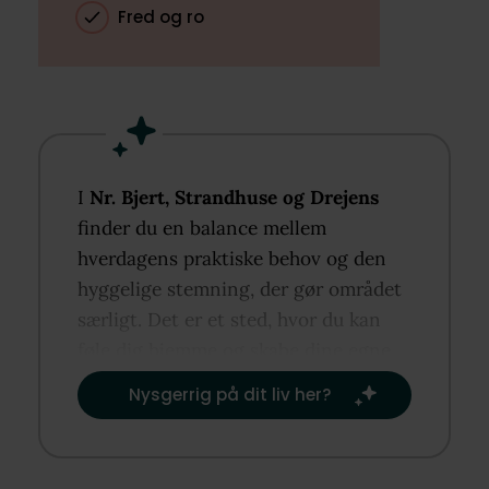
Fred og ro
I
Nr. Bjert, Strandhuse og Drejens
finder du en balance mellem
hverdagens praktiske behov og den
hyggelige stemning, der gør området
særligt. Det er et sted, hvor du kan
føle dig hjemme og skabe dine egne
rutiner og traditioner.​
Nysgerrig på dit liv her?​