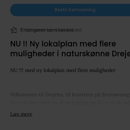
Bestil fremvisning
71 dokumenter downloadet
NU !! Ny lokalplan med flere
muligheder i naturskønne Drej
NU !!! med ny lokalplan med flere muligheder
Velkommen til Drejens, til kvarteret på Strynøvæng
hvor du kan være en af de heldige og få en af de sid
byggegrunde, midt i skov-kvarteret og med Koldin
Læs mere
Fjord i en gåturs afstand.