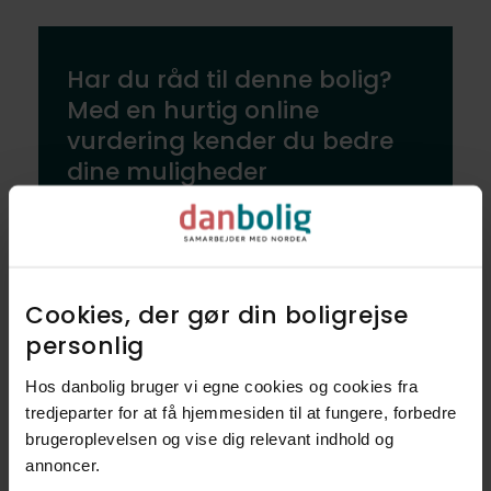
Har du råd til denne bolig?
Med en hurtig online
vurdering kender du bedre
dine muligheder
Tjek værdien af din nuværende
bolig
Cookies, der gør din boligrejse
personlig​
Beregn boliglån
Hos danbolig bruger vi egne cookies og cookies fra
tredjeparter for at få hjemmesiden til at fungere, forbedre
hos Nordea
brugeroplevelsen og vise dig relevant indhold og
annoncer.​