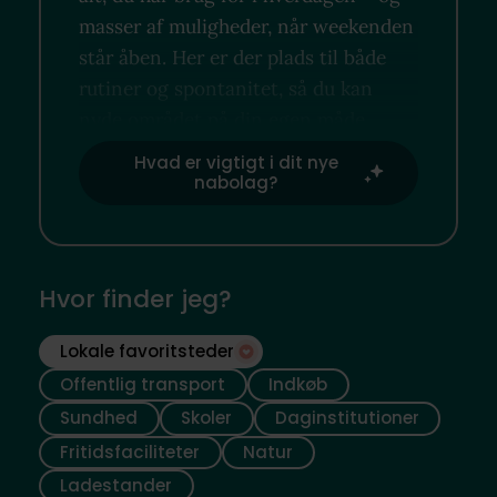
masser af muligheder, når weekenden
står åben. Her er der plads til både
rutiner og spontanitet, så du kan
nyde området på din egen måde.
Hvad er vigtigt i dit nye
nabolag?
Hvor finder jeg?
Lokale favoritsteder
Offentlig transport
Indkøb
Sundhed
Skoler
Daginstitutioner
Fritidsfaciliteter
Natur
Ladestander