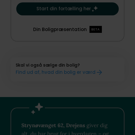
Start din fortælling her
Din Boligpræsentation
BETA
Skal vi også sælge din bolig?
Find ud af, hvad din bolig er værd
Strynøvænget 62, Drejens
giver dig
alt, du har brug for i hverdagen – og