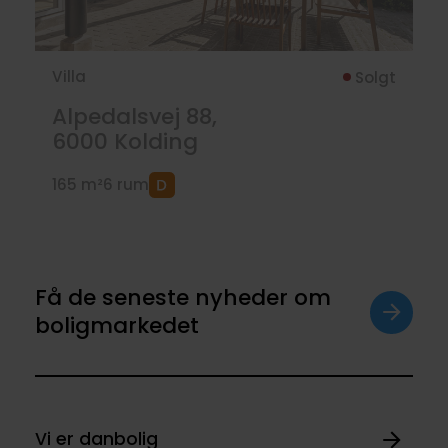
Villa
Solgt
Alpedalsvej 88,
6000
Kolding
165 m²
6 rum
Få de seneste nyheder om
boligmarkedet
Vi er danbolig