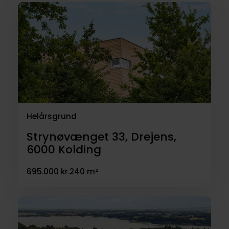
Kristensen, som har speciale i
individuelle og arkitekttegnede
Funkis-huse i både ét og to plan. Du
får et hus i højeste bygge-kvalitet og i
vedligeholdelsesfrie materialer, så du
kan nyde livet i stedet for at tænke på
vedligehold af huset. Haven og de
grønne omgivelser holdes af
grundejerforeningen, så du slipper
Helårsgrund
sågar for græsslåningen!
Strynøvænget 33, Drejens,
6000
Kolding
Indretningsforslaget i dette hus giver
695.000 kr.
240 m²
dig en moderne fordeling af rummene,
hvor der er fokus på det store
sammenhængende køkken-alrum- og
stue. Der er et godt soveværelse med