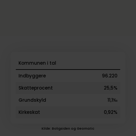
Kommunen i tal
Indbyggere
96.220
Skatteprocent
25,5%
Grundskyld
11,1‰
Kirkeskat
0,92%
Kilde: Boligsiden og Geomatic