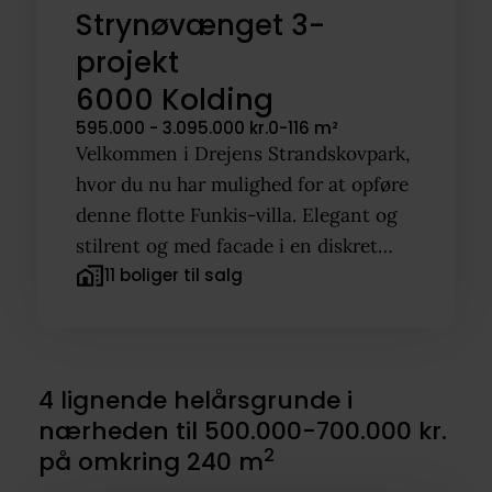
Strynøvænget 3-
projekt
6000 Kolding
595.000 - 3.095.000 kr.
0-116 m²
Velkommen i Drejens Strandskovpark,
hvor du nu har mulighed for at opføre
denne flotte Funkis-villa. Elegant og
stilrent og med facade i en diskret
11 boliger til salg
mursten, som matcher udtrykket i de
allerede opførte træhuse i kvarteret.
Flyt i nyt og absolut lækkert udført
byggeri i grønne omgivelser med fred
4 lignende helårsgrunde i
og fuglesang midt i skoven!
nærheden til 500.000-700.000 kr.
2
på omkring 240 m
Huset er tegnet af Menzer og