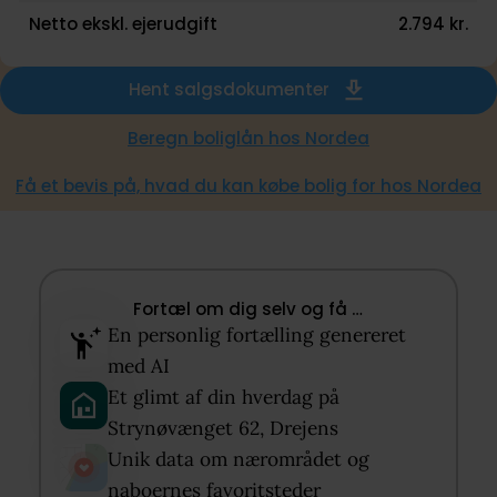
toner. Det er også tilladt at opføre carport/garage t
Netto ekskl. ejerudgift
2.794 kr.
huset. Så lad idéerne flyve og arkitektdrømmene få f
løb. Og byg nyt i Drejens!
Hent salgsdokumenter
Beregn boliglån hos Nordea
Velkommen på Strynøvænget !
Få et bevis på, hvad du kan købe bolig for hos Nordea
Fortæl om dig selv og få …​
En personlig fortælling genereret
med AI​
Et glimt af din hverdag på
Strynøvænget 62, Drejens​
Unik data om nærområdet og
naboernes favoritsteder​