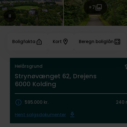
+7
Boligfakta
Kort
Beregn boliglån
Helårsgrund
Strynøvænget 62, Drejens
6000 Kolding
595.000 kr.
240 
Hent salgsdokumenter