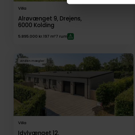
Villa
Alrøvænget 9, Drejens,
6000
Kolding
5.895.000 kr.
197 m²
7 rum
Anden mægler
Villa
Idylvænget 12,