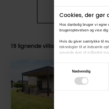
Cookies, der gør d
Hos danbolig bruger vi egne c
brugeroplevelsen og vise dig 
Hvis du giver samtykke til ma
19 lignende villaer i nærheden til 4
teknologier til at indsamle 
anvende dem til målrettet mark
Ved at klikke på ”OK” giver d
Consent
tilbagekalde dit samtykke ved 
Nødvendig
Selection
finder du i vores
privatlivspo