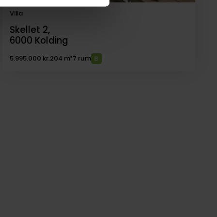
Villa
Skellet 2,
6000
Kolding
5.995.000 kr.
204 m²
7 rum