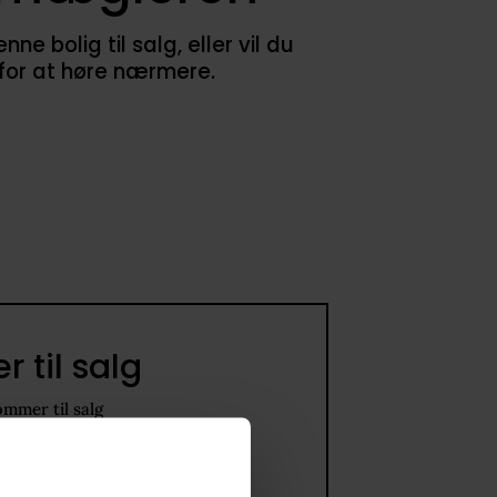
 bolig til salg, eller vil du
 for at høre nærmere.
 til salg
ommer til salg