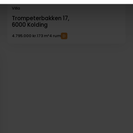
Villa
Trompeterbakken 17,
6000
Kolding
4.795.000 kr.
173 m²
4 rum