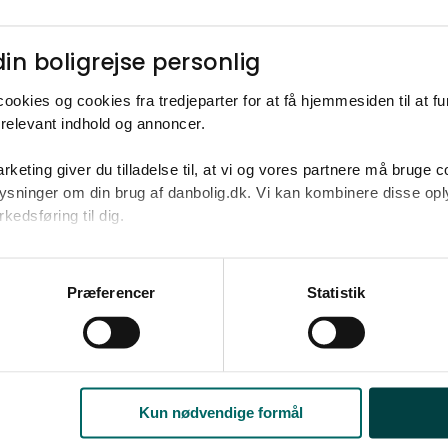
Ja tak
Opret med egne
in boligrejse personlig​
ookies og cookies fra tredjeparter for at få hjemmesiden til at f
relevant indhold og annoncer.​
rketing giver du tilladelse til, at vi og vores partnere må bruge 
2
.500.000-6.100.000 kr. på omkring 185 m
oplysninger om din brug af danbolig.dk. Vi kan kombinere disse o
edsføring til dig.​
u samtykke til alle formål. Du kan til enhver tid læse mere om 
at følge linket til vores
cookiepolitik
. Oplysninger om behandli
Præferencer
Statistik
litik
.
Kun nødvendige formål