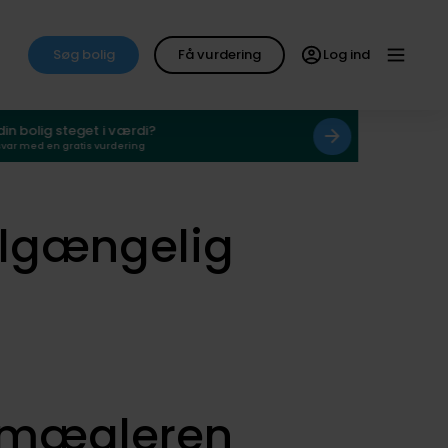
Søg bolig
Få vurdering
Log ind
 din bolig steget i værdi?
svar med en gratis vurdering
ilgængelig
smægleren