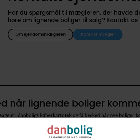
Har du spørgsmål til mægleren, der havde denne
høre om lignende boliger til salg? Kontakt os
Om ejendomsmægleren
Kontakt mægler
d når lignende boliger kommer
agent i danboligs køberkartotek og få besked når nye boliger k
6000
160 - 210 m2
Villa
4.500.000 kr. - 6.100.000 kr.