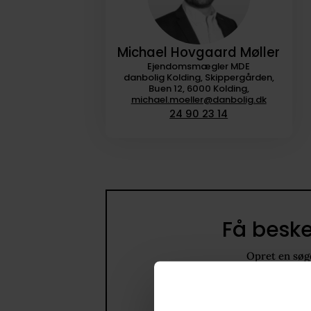
Michael Hovgaard Møller
Ejendomsmægler MDE
danbolig Kolding, Skippergården,
Buen 12, 6000 Kolding,
michael.moeller@danbolig.dk
24 90 23 14
Få beske
Opret en søge