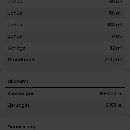
Udhus
98 m²
Udhus
56 m²
Udhus
188 m²
Udhus
9 m²
Garage
32 m²
Grundareal
2.107 m²
Økonomi
Kontantpris
1.199.000 kr.
Ejerudgift
2.193 kr.
Finansiering