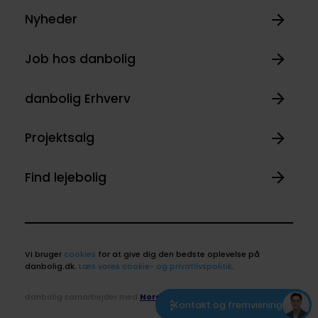
Nyheder
Job hos danbolig
danbolig Erhverv
Projektsalg
Find lejebolig
Vi bruger
cookies
for at give dig den bedste oplevelse på
danbolig.dk.
Læs vores cookie- og privatlivspolitik
.
danbolig samarbejder med
Nordea
Kontakt og fremvisning