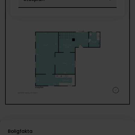
fremstår pæne, velholdte og yderst anvendelige, ua
hvilke behov man måtte have.
Ejendommen kan eventuelt anvendes som flexbolig
Billederne taler næsten for sig selv – men oplevelse
endnu bedre i virkeligheden. Tøv derfor ikke med at
kontakte os for en fremvisning.
Boligfakta