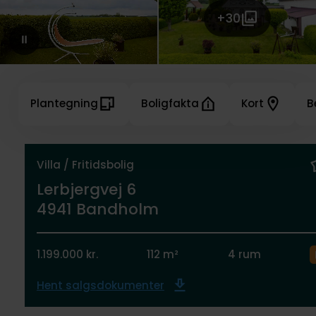
+30
Plantegning
Boligfakta
Kort
B
Villa / Fritidsbolig
Lerbjergvej 6
4941 Bandholm
1.199.000 kr.
112 m²
4 rum
Hent salgsdokumenter