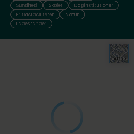
Sundhed
Skoler
Daginstitutioner
Fritidsfaciliteter
Natur
Ladestander
Luftfoto