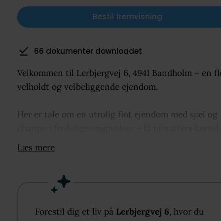
Bestil fremvisning
66 dokumenter downloadet
Velkommen til Lerbjergvej 6, 4941 Bandholm – en fl
velholdt og velbeliggende ejendom.
Her er tale om en utrolig flot ejendom med sjæl og
charme i fredelige omgivelser – få minutters kørsel 
Bandholm Strand og Knuthenborg park.
Læs mere
Beboelsen byder på en fin entré med plads til overt
På højre hånd findes badeværelset, som indeholder
bruseniche, toilet og håndvask. Tilbage i entréen
træder man ind i en hyggelig stue/spisestue med fi
Forestil dig et liv på
Lerbjergvej 6
, hvor du