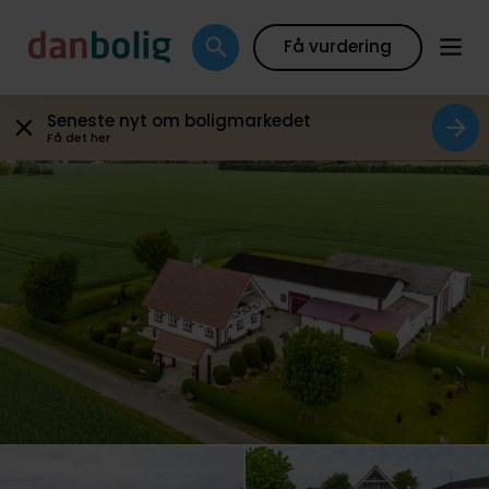
Galleri
Plantegning
Boligfakta
Kort
Beregn
Få vurdering
Seneste nyt om boligmarkedet
Få det her