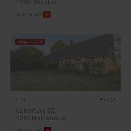
4930
Maribo
221 m²
9 rum
Solgt juni 2026
Villa
Solgt
Koholtvej 33,
4951
Nørreballe
124 m²
4 rum