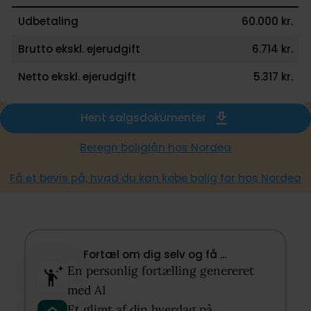
Udbetaling
60.000 kr.
Brutto ekskl. ejerudgift
6.714 kr.
Netto ekskl. ejerudgift
5.317 kr.
Hent salgsdokumenter
Beregn boliglån hos Nordea
Få et bevis på, hvad du kan købe bolig for hos Nordea
Fortæl om dig selv og få …​
En personlig fortælling genereret
med AI​
Et glimt af din hverdag på