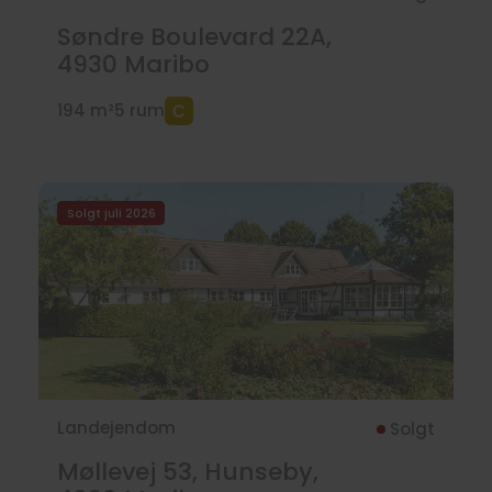
Søndre Boulevard 22A,
4930
Maribo
194 m²
5 rum
Solgt juli 2026
Landejendom
Solgt
Møllevej 53, Hunseby,