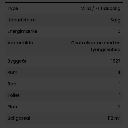
Type
Villa / Fritidsbolig
Udbudsform
Salg
Energimærke
D
Varmekilde
Centralvarme med én
fyringsenhed
Byggeår
1927
Rum
4
Bad
1
Toilet
1
Plan
2
Boligareal
112 m²