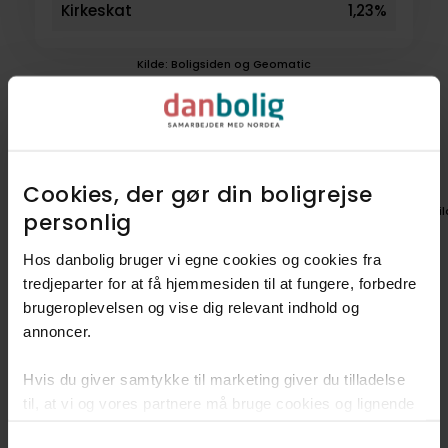
Kirkeskat
1,23%
Kilde: Boligsiden og Geomatic
Boligen ligger i
nabolaget Bandholm
Cookies, der gør din boligrejse
Vil du lære området endnu bedre
Ki
personlig​
at kende?
Hos danbolig bruger vi egne cookies og cookies fra
Udforsk nabolag
tredjeparter for at få hjemmesiden til at fungere, forbedre
brugeroplevelsen og vise dig relevant indhold og
annoncer.​
Det kendetegner Bandholm
Hvis du giver samtykke til marketing giver du tilladelse
til, at vi og vores partnere må bruge cookies og lignende
Skøn natur
teknologier til at indsamle oplysninger om din brug af
Consent