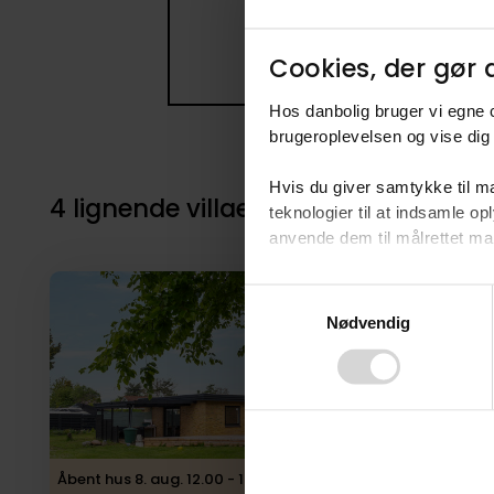
Cookies, der gør d
Hos danbolig bruger vi egne c
brugeroplevelsen og vise dig 
Hvis du giver samtykke til ma
4 lignende villaer i nærheden til 80
teknologier til at indsamle 
anvende dem til målrettet mark
Ved at klikke på ”OK” giver d
Consent
tilbagekalde dit samtykke ved 
Nødvendig
Selection
finder du i vores
privatlivspo
Åbent hus 8. aug. 12.00 - 13.00