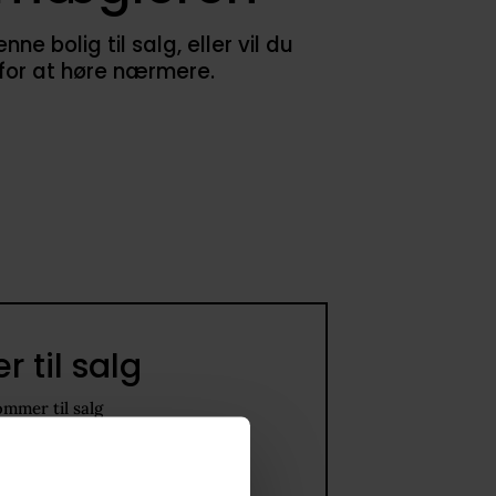
 bolig til salg, eller vil du
 for at høre nærmere.
 til salg
ommer til salg