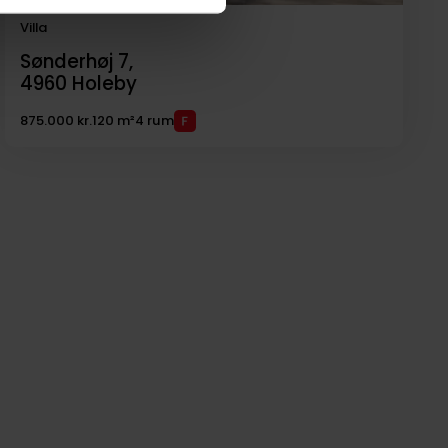
Villa
Sønderhøj 7,
4960
Holeby
875.000 kr.
120 m²
4 rum