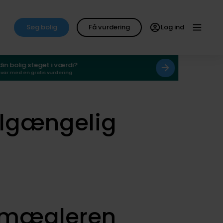
Søg bolig
Få vurdering
Log ind
 din bolig steget i værdi?
svar med en gratis vurdering
ilgængelig
smægleren