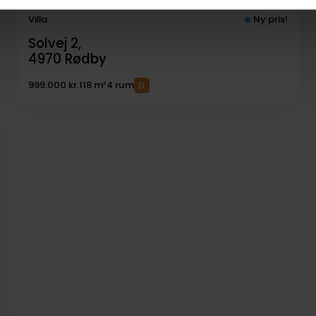
Villa
Ny pris!
Solvej 2,
4970
Rødby
999.000 kr.
118 m²
4 rum