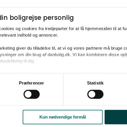
Ja tak
Opret med egne
in boligrejse personlig​
ookies og cookies fra tredjeparter for at få hjemmesiden til at f
relevant indhold og annoncer.​
rketing giver du tilladelse til, at vi og vores partnere må bruge 
2
0.000-1.100.000 kr. på omkring 133 m
oplysninger om din brug af danbolig.dk. Vi kan kombinere disse o
edsføring til dig.​
u samtykke til alle formål. Du kan til enhver tid læse mere om 
at følge linket til vores
cookiepolitik
. Oplysninger om behandli
Præferencer
Statistik
litik
.
Kun nødvendige formål