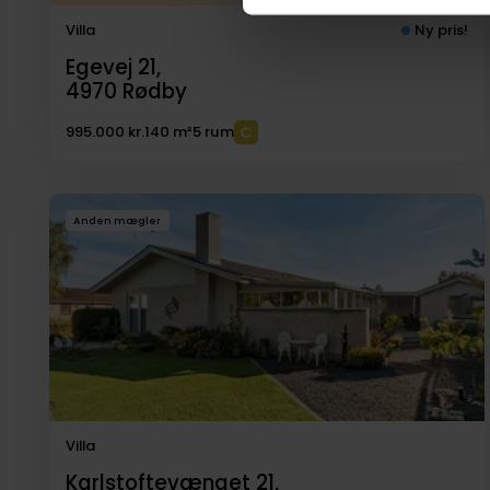
Villa
Ny pris!
Egevej 21,
4970
Rødby
995.000 kr.
140 m²
5 rum
Anden mægler
Villa
Karlstoftevænget 21,