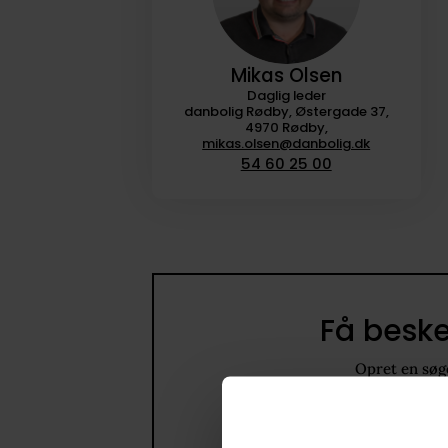
Mikas Olsen
Daglig leder
danbolig Rødby, Østergade 37,
4970 Rødby,
mikas.olsen@danbolig.dk
54 60 25 00
Få beske
Opret en søge