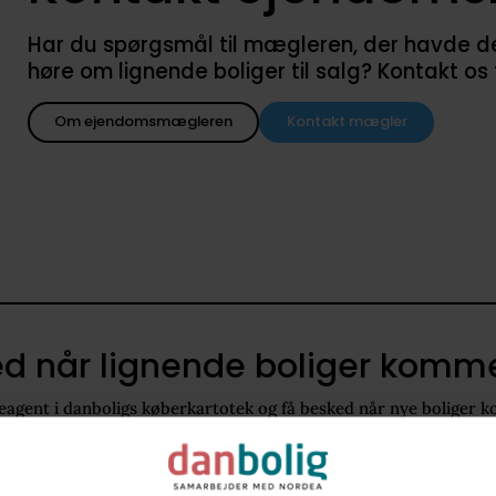
Har du spørgsmål til mægleren, der havde denne
høre om lignende boliger til salg? Kontakt os
Om ejendomsmægleren
Kontakt mægler
d når lignende boliger kommer
agent i danboligs køberkartotek og få besked når nye boliger k
4970
110 - 150 m2
Villa
800.000 kr. - 1.100.000 kr.