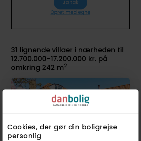
Ja tak
Opret med egne
31 lignende villaer i nærheden til
12.700.000-17.200.000 kr. på
2
omkring 242 m
Cookies, der gør din boligrejse
Åbent hus 9. aug. 12.10 - 12.35
personlig​