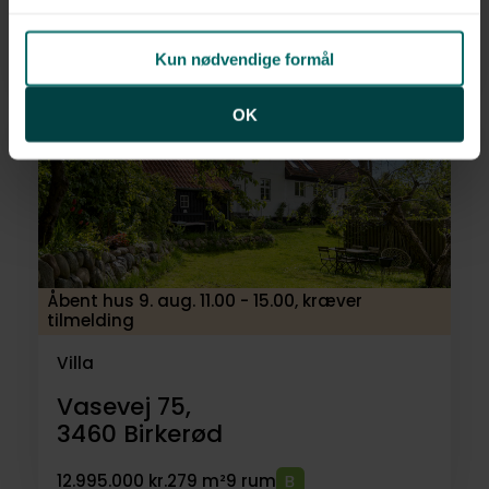
2850
Nærum
Kun nødvendige formål
14.495.000 kr.
214 m²
7 rum
OK
Åbent hus 9. aug. 11.00 - 15.00, kræver
tilmelding
Villa
Vasevej 75,
3460
Birkerød
12.995.000 kr.
279 m²
9 rum