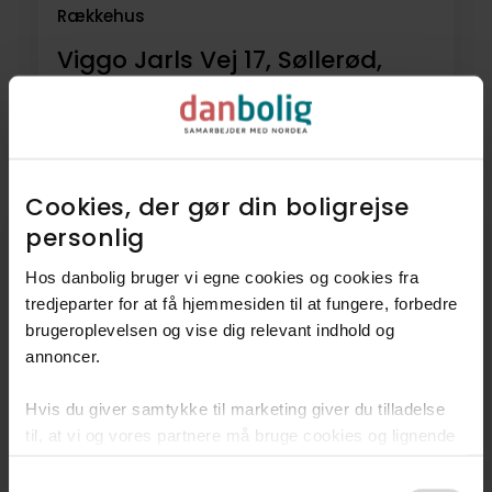
Rækkehus
Viggo Jarls Vej 17, Søllerød,
2830
Virum
8.995.000 kr.
143 m²
4 rum
Cookies, der gør din boligrejse
personlig​
Hos danbolig bruger vi egne cookies og cookies fra
tredjeparter for at få hjemmesiden til at fungere, forbedre
brugeroplevelsen og vise dig relevant indhold og
annoncer.​
Åbent hus 9. aug. 14.00 - 14.20
Hvis du giver samtykke til marketing giver du tilladelse
til, at vi og vores partnere må bruge cookies og lignende
Rækkehus
Ny pris!
teknologier til at indsamle oplysninger om din brug af
Consent
danbolig.dk. Vi kan kombinere disse oplysninger med