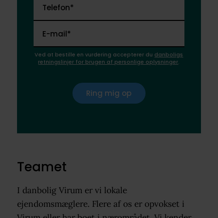
Telefon*
E-mail*
Ved at bestille en vurdering accepterer du
danboligs
retningslinjer for brugen af personlige oplysninger
.
Ring mig op
Teamet
I danbolig Virum er vi lokale
ejendomsmæglere. Flere af os er opvokset i
Virum eller har boet i nærområdet. Vi kender