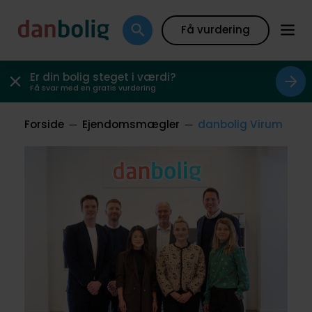
Få vurdering
Er din bolig steget i værdi?
Få svar med en gratis vurdering
Forside
Ejendomsmægler
danbolig Virum