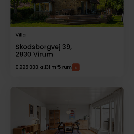
Villa
Skodsborgvej 39,
2830
Virum
9.995.000 kr.
131 m²
5 rum