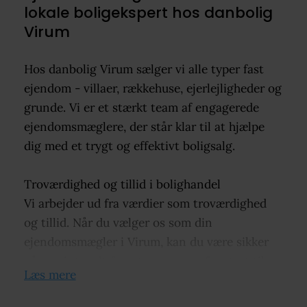
lokale boligekspert hos danbolig
Virum
Hos danbolig Virum sælger vi alle typer fast
ejendom - villaer, rækkehuse, ejerlejligheder og
grunde. Vi er et stærkt team af engagerede
ejendomsmæglere, der står klar til at hjælpe
dig med et trygt og effektivt boligsalg.
Troværdighed og tillid i bolighandel
Vi arbejder ud fra værdier som troværdighed
og tillid. Når du vælger os som din
ejendomsmægler i Virum, kan du være sikker
på, at vi gør alt for, at processen fra start til
Læs mere
slut bliver en god oplevelse. Vi har indgående
kendskab til det lokale boligmarked, og vores