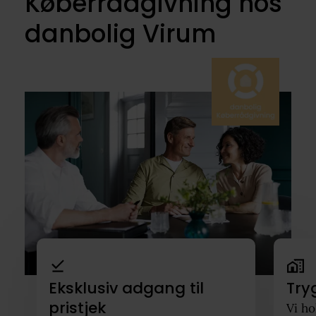
Køberrådgivning hos
danbolig Virum
Eksklusiv adgang til
Try
pristjek
Vi ho