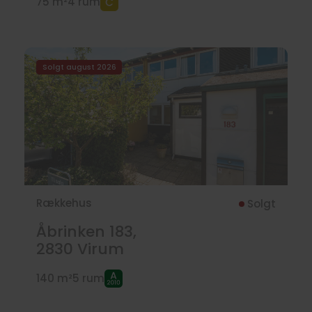
75 m²
4 rum
Solgt august 2026
Rækkehus
Solgt
Åbrinken 183,
2830
Virum
140 m²
5 rum