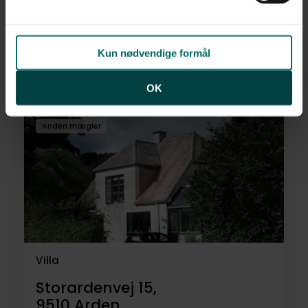
Hybenvej 5,
9610
Nørager
Kun nødvendige formål
695.000 kr.
156 m²
6 rum
OK
Anden mægler
Villa
Storardenvej 15,
9510
Arden