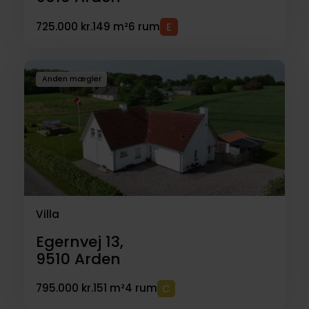
725.000 kr.
149 m²
6 rum
Anden mægler
Villa
Egernvej 13,
9510
Arden
795.000 kr.
151 m²
4 rum