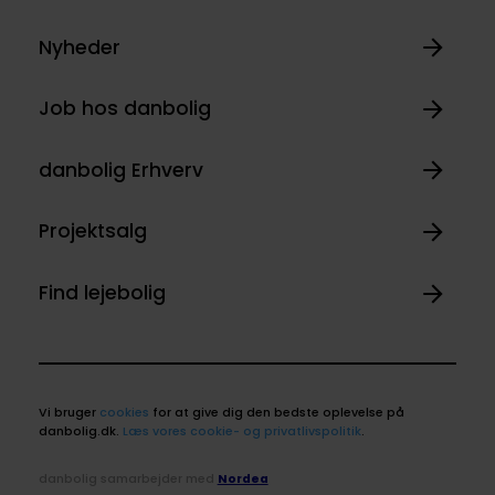
Nyheder
Job hos danbolig
danbolig Erhverv
Projektsalg
Find lejebolig
Vi bruger
cookies
for at give dig den bedste oplevelse på
danbolig.dk.
Læs vores cookie- og privatlivspolitik
.
danbolig samarbejder med
Nordea