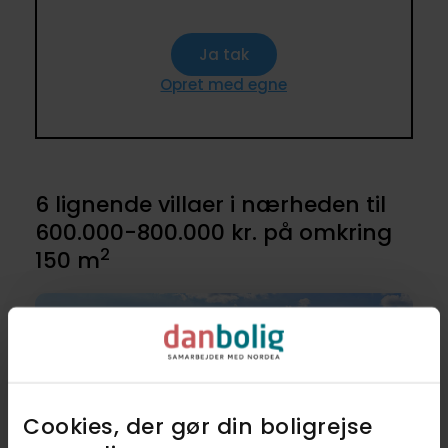
Ja tak
Opret med egne
6 lignende villaer i nærheden til
600.000-800.000 kr. på omkring
2
150 m
Cookies, der gør din boligrejse