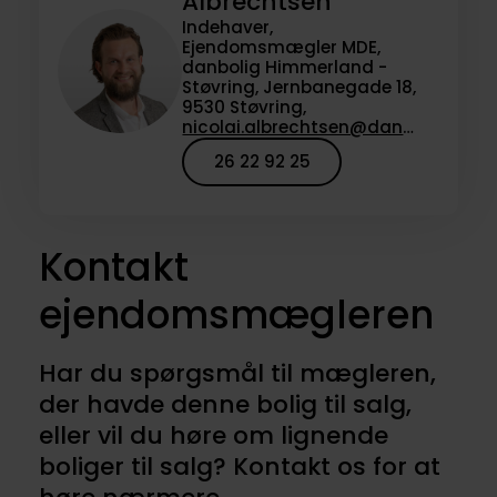
Albrechtsen
Indehaver,
Ejendomsmægler MDE,
danbolig Himmerland -
Støvring, Jernbanegade 18,
9530 Støvring,
nicolai.albrechtsen@danbolig.dk
26 22 92 25
Kontakt
ejendomsmægleren
Har du spørgsmål til mægleren,
der havde denne bolig til salg,
eller vil du høre om lignende
boliger til salg? Kontakt os for at