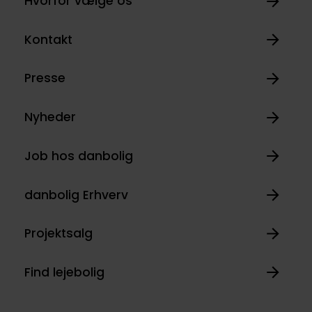
Hvorfor vælge os
Kontakt
Presse
Nyheder
Job hos danbolig
danbolig Erhverv
Projektsalg
Find lejebolig