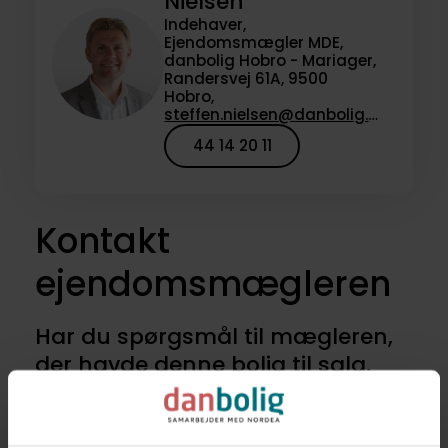
Nielsen
Indehaver,
Ejendomsmægler MDE,
danbolig Hobro - Mariager,
Randersvej 61A, 9500
Hobro,
steffen.nielsen@danbolig.dk
44 14 20 11
Kontakt
ejendomsmægleren
Har du spørgsmål til mægleren,
der havde denne bolig til salg,
eller vil du høre om lignende
boliger til salg? Kontakt os for at