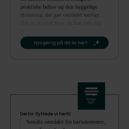
praktiske behov og den hyggelige
stemning, der gør området særligt.
Det er et sted, hvor du kan føle dig
hjemme og skabe dine egne rutiner
og traditioner.​
Nysgerrig på dit liv her?​
Derfor flyttede vi hertil
"kendte området fra barndommen,