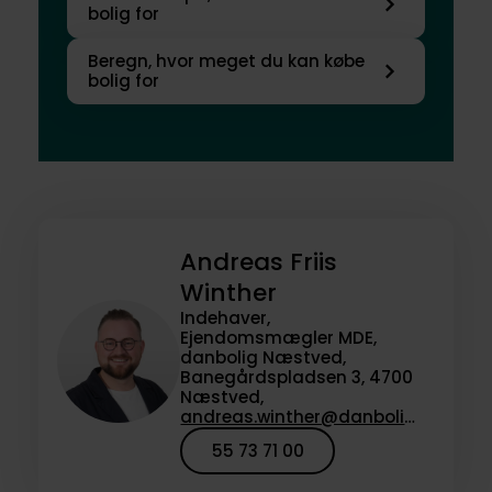
bolig for
Beregn, hvor meget du kan købe
bolig for
Andreas Friis
Winther
Indehaver,
Ejendomsmægler MDE,
danbolig Næstved,
Banegårdspladsen 3, 4700
Næstved,
andreas.winther@danbolig.dk
55 73 71 00