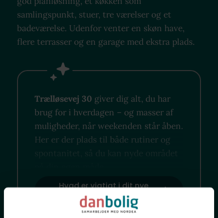
god planløsning, et køkken som
samlingspunkt, stuer, tre værelser og et
badeværelse. Udenfor venter en skøn have,
flere terrasser og en garage med ekstra plads.
Trælløsevej 30
giver dig alt, du har
brug for i hverdagen – og masser af
muligheder, når weekenden står åben.
Her er der plads til både rutiner og
spontanitet, så du kan nyde området
på din egen måde.
Hvad er vigtigt i dit nye
nabolag?