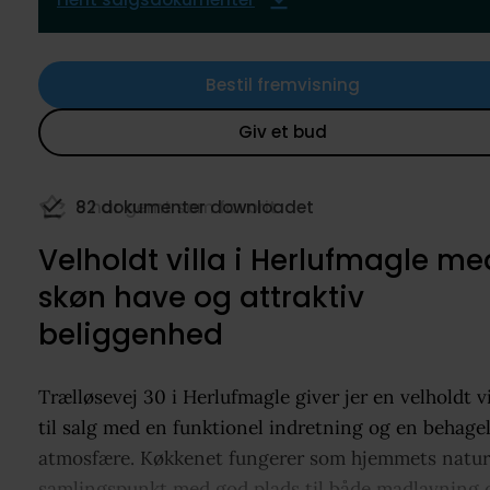
Bestil fremvisning
Giv et bud
9 har gemt som favorit
Velholdt villa i Herlufmagle me
skøn have og attraktiv
beliggenhed
Trælløsevej 30 i Herlufmagle giver jer en velholdt vi
til salg med en funktionel indretning og en behagel
atmosfære. Køkkenet fungerer som hjemmets natur
samlingspunkt med god plads til både madlavning 