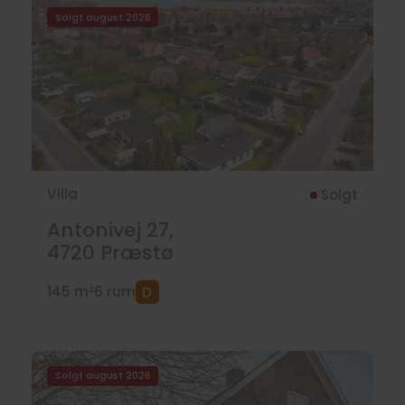
Solgt august 2026
Villa
Solgt
Antonivej 27,
4720
Præstø
145 m²
6 rum
Solgt august 2026