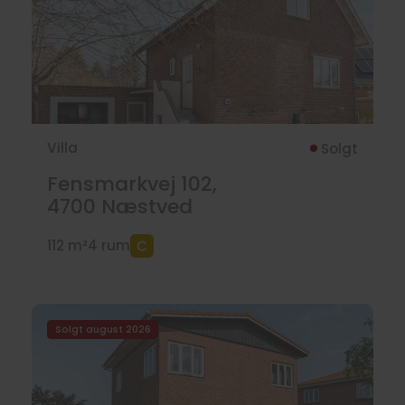
Villa
Solgt
Fensmarkvej 102,
4700
Næstved
112 m²
4 rum
Solgt august 2026