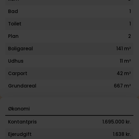
Bad
1
Toilet
1
Plan
2
Boligareal
141 m²
Udhus
11 m²
Carport
42 m²
Grundareal
667 m²
Økonomi
Kontantpris
1.695.000 kr.
Ejerudgift
1.638 kr.