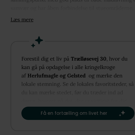
samvær og har åben forbindelse til stueområderne,
skaber et fint flow i hverdagen. Fra køkkenet er der
Læs mere
udgang til en østvendt terrasse, og haven byder på
flere gode opholdspladser. I stueplan ligger et dejli
rummeligt badeværelse og et disponibelt rum nær
entréen. På førstesalen finder I tre værelser omkrin
rummeligt repos, som kan indrettes med kontorplad
Forestil dig et liv på
Trælløsevej 30
, hvor du
Dertil kommer en rummelig garage, og I bor i et
kan gå på opdagelse i alle kringelkroge
imødekommende lokalmiljø tæt på både natur og
af
Herlufmagle og Gelsted
og mærke den
hverdagens nødvendigheder.
lokale stemning. Se de lokales favoritsteder, så
du kan mærke stedet, før du træder ind ad
døren, baseret på det, der er vigtigst for dig.​
Få en fortælling om livet her