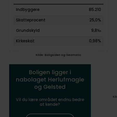
Indbyggere
85.210
Skatteprocent
25,0%
Grundskyld
9,8‰
Kirkeskat
0,98%
Kilde: Boligsiden og Geomatic
Boligen ligger i
nabolaget Herlufmagle
og Gelsted
Ki
Vil du lære området endnu bedre
at kende?