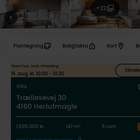
+32
Plantegning
Boligfakta
Kort
B
Åbent hus. Husk tilmelding
Tilmel
15. aug. kl. 10.00 - 10.30
Villa
Trælløsevej 30
4160 Herlufmagle
1.695.000 kr.
141 m²
5 rum
Hent salgsdokumenter