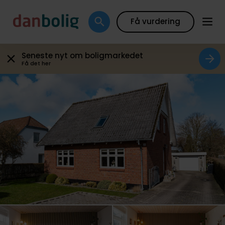
Galleri
Plantegning
Boligfakta
Kort
Beregn
Få vurdering
Seneste nyt om boligmarkedet
Få det her