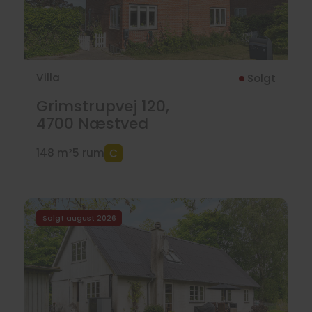
Villa
Solgt
Grimstrupvej 120,
4700
Næstved
148 m²
5 rum
Solgt august 2026