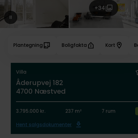
+34
Plantegning
Boligfakta
Kort
B
Villa
Åderupvej 182
4700 Næstved
3.795.000 kr.
237 m²
7 rum
Hent salgsdokumenter