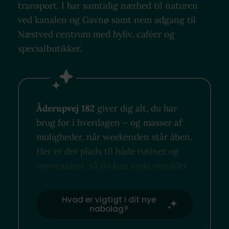
transport. I har samtidig nærhed til naturen
ved kanalen og Gavnø samt nem adgang til
Næstved centrum med byliv, caféer og
specialbutikker.
Åderupvej 182
giver dig alt, du har
brug for i hverdagen – og masser af
muligheder, når weekenden står åben.
Her er der plads til både rutiner og
spontanitet, så du kan nyde området
på din egen måde.
Hvad er vigtigt i dit nye
nabolag?