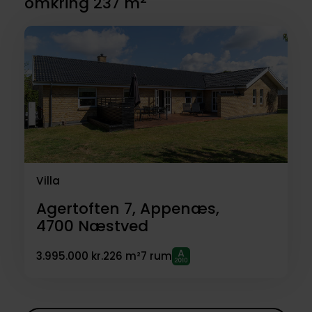
omkring 237 m
Villa
Agertoften 7, Appenæs,
4700
Næstved
3.995.000 kr.
226 m²
7 rum