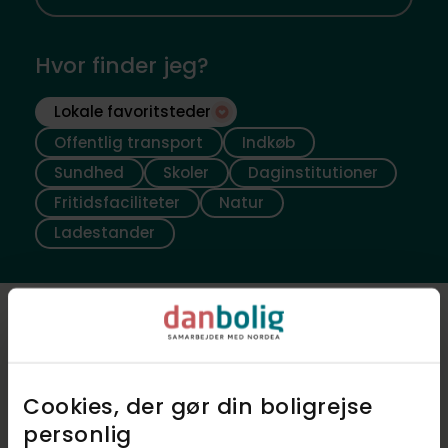
Hvor finder jeg?
Lokale favoritsteder
Offentlig transport
Indkøb
Sundhed
Skoler
Daginstitutioner
Fritidsfaciliteter
Natur
Ladestander
Luftfoto
Cookies, der gør din boligrejse
personlig​