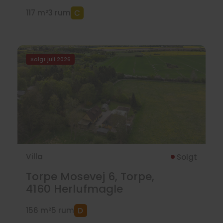
117 m²
3 rum
Solgt juli 2026
Villa
Solgt
Torpe Mosevej 6, Torpe,
4160
Herlufmagle
156 m²
5 rum