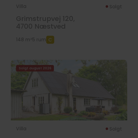
Villa
Solgt
Grimstrupvej 120,
4700
Næstved
148 m²
5 rum
Solgt august 2026
Villa
Solgt