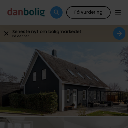
Galleri
Plantegning
Boligfakta
Kort
Beregn
Få vurdering
Seneste nyt om boligmarkedet
Få det her