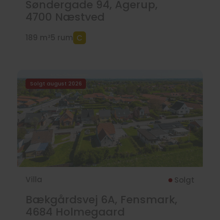
Søndergade 94, Agerup,
4700
Næstved
189 m²
5 rum
Solgt august 2026
Villa
Solgt
Bækgårdsvej 6A, Fensmark,
4684
Holmegaard