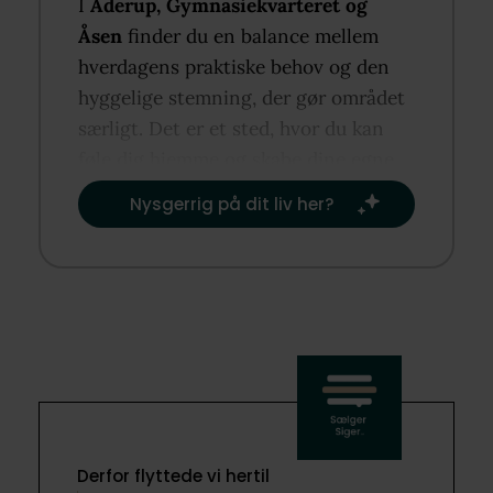
I
Åderup, Gymnasiekvarteret og
Åsen
finder du en balance mellem
hverdagens praktiske behov og den
hyggelige stemning, der gør området
særligt. Det er et sted, hvor du kan
føle dig hjemme og skabe dine egne
rutiner og traditioner.​
Nysgerrig på dit liv her?​
Derfor flyttede vi hertil