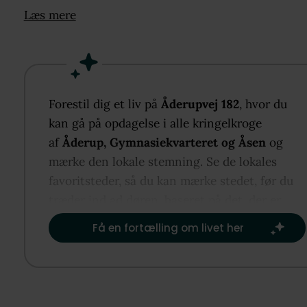
er husets naturlige samlingspunkt med opholdsmilj
Læs mere
direkte udgang til en sydvendt terrasse, mens bryg
værelse og badeværelse skaber fleksible rammer. På
første sal ligger alrum, fire værelser og endnu et
badeværelse, og et af værelserne har adgang til en
sydvendt altan. Den 1.600 m² store grund er anlagt
Forestil dig et liv på
Åderupvej 182
, hvor du
med en skøn have, der omkranser huset, og du bor 
kan gå på opdagelse i alle kringelkroge
på kanalen og Gavnø samt i bekvem afstand til
af
Åderup, Gymnasiekvarteret og Åsen
og
Næstveds byliv, hverdagens tilbud og større
mærke den lokale stemning. Se de lokales
indfaldsveje.
favoritsteder, så du kan mærke stedet, før du
træder ind ad døren, baseret på det, der er
vigtigst for dig.​
Få en fortælling om livet her