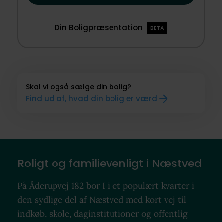
Din Boligpræsentation
BETA
Skal vi også sælge din bolig?
Find ud af, hvad din bolig er værd
Roligt og familievenligt i Næstved
På Åderupvej 182 bor I i et populært kvarter i
den sydlige del af Næstved med kort vej til
indkøb, skole, daginstitutioner og offentlig