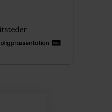
tsteder​
Boligpræsentation
BETA