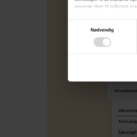
Byggeår
anvende dem til målrettet mark
Ombygget
Ved at klikke på ”OK” giver d
Consent
Rum
tilbagekalde dit samtykke ved 
Nødvendig
Selection
finder du i vores
privatlivspo
Bad
Toilet
Plan
Boligareal
Carport
Grundarea
Økonom
Kontantp
Ejerudgif