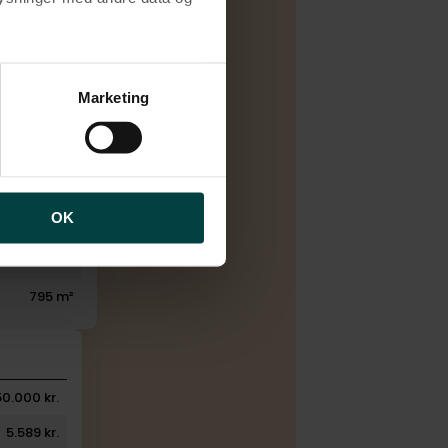
1968
1970
brugen af cookies samt
4
ng af personoplysninger
Marketing
1
2
1
OK
132 m²
27 m²
795 m²
50.000 kr.
5.589 kr.