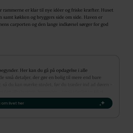
 rammerne er klar til nye idéer og friske kræfter. Huset
n samt køkken og bryggers side om side. Haven er
mens carporten og den lange indkørsel sørger for god
 begynder. Her kan du gå på opdagelse i alle
e små detaljer, der gør en bolig til mere end bare
r, så du kan mærke stedet, før du træder ind ad døren -
er her, din historie begynder – og vi glæder os til at
e kapitel.​
 om livet her