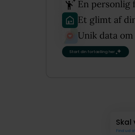
En personlig 
Et glimt af di
Unik data om
Start din fortælling her
Skal 
Find ud a