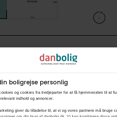
in boligrejse personlig​
ookies og cookies fra tredjeparter for at få hjemmesiden til at f
rm
relevant indhold og annoncer.​
ke
rketing giver du tilladelse til, at vi og vores partnere må bruge 
Centralvarme med én f
oplysninger om din brug af danbolig.dk. Vi kan kombinere disse o