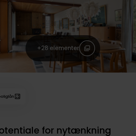
+28
elementer
oliglån
potentiale for nytænkning