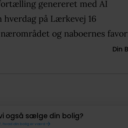
fortælling genereret med AI​
n hverdag på Lærkevej 16​
 nærområdet og naboernes favori
Din 
vi også sælge din bolig?
f, hvad din bolig er værd