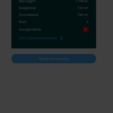
Ejerudgift
1.706 kr.
Boligareal
132 m²
Grundareal
795 m²
Rum
4
Energimærke
Hent salgsdokumenter
Bestil fremvisning