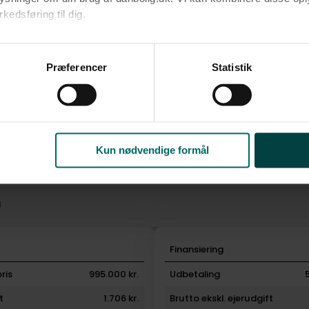
edsføring til dig.​
u samtykke til alle formål. Du kan til enhver tid læse mere om 
at følge linket til vores
cookiepolitik
. Oplysninger om behandli
Præferencer
Statistik
litik
.
Kun nødvendige formål
l
i
Finansiering
ris
995.000 kr.
Udbetaling
t
1.706 kr.
Brutto ekskl. ejerudgift