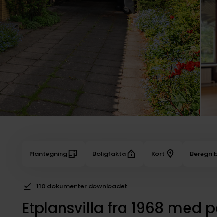
Plantegning
Boligfakta
Kort
Beregn b
110 dokumenter downloadet
Etplansvilla fra 1968 med 