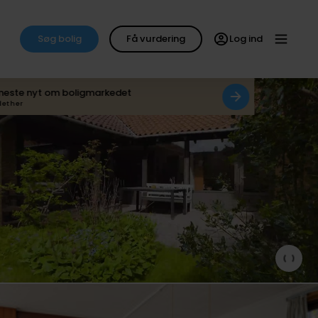
Søg bolig
Få vurdering
Log ind
neste nyt om boligmarkedet
det her