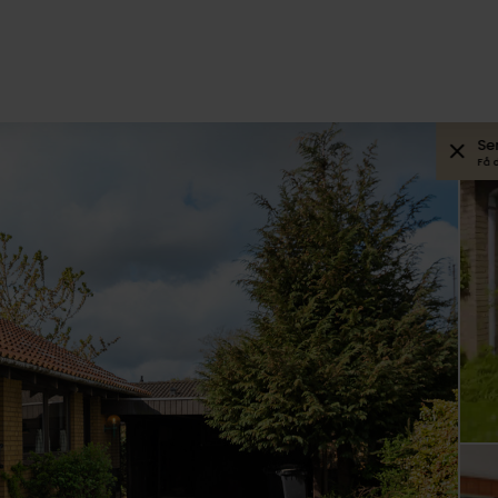
Se
Få 