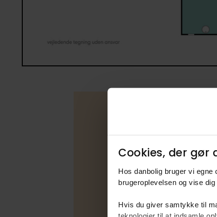
Boligfakta
Cookies, der gør d
Type
Hos danbolig bruger vi egne c
Udbudsfo
brugeroplevelsen og vise dig 
Energimær
Hvis du giver samtykke til ma
Varmekilde
teknologier til at indsamle 