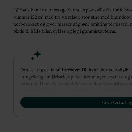
I Ørbæk kan I nu overtage denne etplansvilla fra 1968, hvor
rummer 132 m² med tre værelser, stor stue med brændeov
tætbevokset og giver masser af grønt omkring terrassen, 
plads til både biler, cykler og leg i gummistøvlerne.
Forestil dig et liv på
Lærkevej 16
, hvor dit nye boligliv
kringelkroge af
Ørbæk
, opleve stemningen, rytmen og d
mursten. Hvor de lokale deler ud af deres favoritstede
baseret på det, der er vigtigst for dig i et nabolag. Det 
vise dig, hvordan Ørbæk kan danne rammen om dit næst
Få en fortælling