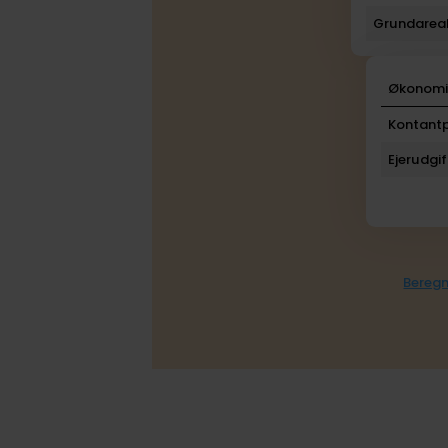
Grundarea
Økonom
Kontantp
Ejerudgif
Beregn