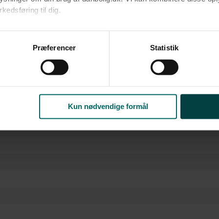
edsføring til dig.​
u samtykke til alle formål. Du kan til enhver tid læse mere om 
at følge linket til vores
cookiepolitik
. Oplysninger om behandli
Præferencer
Statistik
litik
.
Kun nødvendige formål