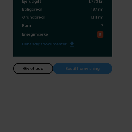
Ejerudgift
1.773 kr.
Boligareal
187 m²
Grundareal
1.111 m²
Rum
7
Energimærke
Hent salgsdokumenter
Giv et bud
Bestil fremvisning