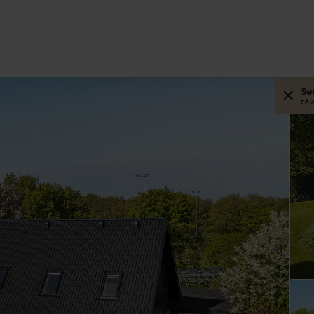
Se
Få 