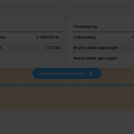
l
i
Finansiering
ris
2.198.000 kr.
Udbetaling
1
t
1.773 kr.
Brutto ekskl. ejerudgift
Netto ekskl. ejerudgift
Hent salgsdokumenter
 boliglån hos Nordea
Få et bevis på, hvad du kan købe bolig for hos