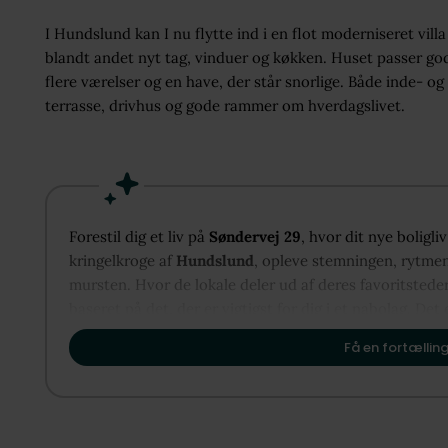
I Hundslund kan I nu flytte ind i en flot moderniseret vil
blandt andet nyt tag, vinduer og køkken. Huset passer go
flere værelser og en have, der står snorlige. Både inde- og
terrasse, drivhus og gode rammer om hverdagslivet.
Forestil dig et liv på
Søndervej 29
, hvor dit nye boligl
kringelkroge af
Hundslund
, opleve stemningen, rytmen 
mursten. Hvor de lokale deler ud af deres favoritstede
baseret på det, der er vigtigst for dig i et nabolag. Det 
vise dig, hvordan Hundslund kan danne rammen om dit 
Få en fortælling