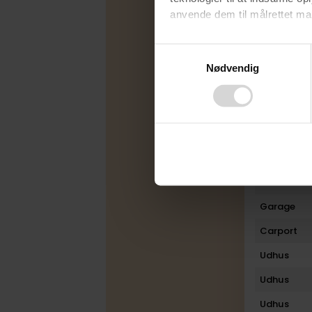
Byggeår
anvende dem til målrettet mark
Ombygget
Ved at klikke på ”OK” giver d
Consent
Rum
tilbagekalde dit samtykke ved 
Nødvendig
Selection
finder du i vores
privatlivspo
Bad
Toilet
Plan
Boligareal
Udestue
Garage
Carport
Udhus
Udhus
Udhus