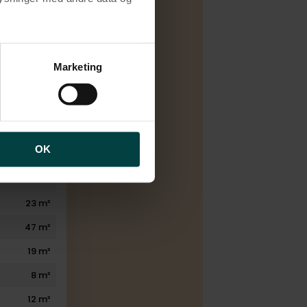
1981
1989
brugen af cookies samt
7
ng af personoplysninger
Marketing
2
2
2
OK
187 m²
30 m²
23 m²
47 m²
19 m²
8 m²
12 m²