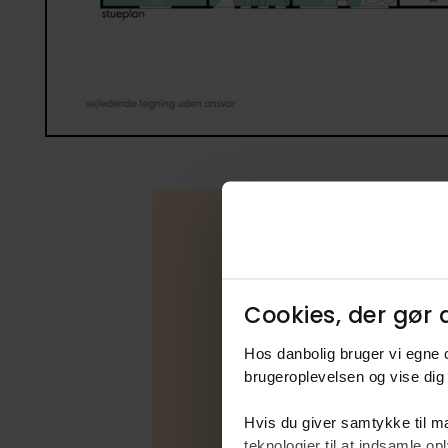
Boligfakta
Cookies, der gør d
Type
Hos danbolig bruger vi egne c
Udbudsfo
brugeroplevelsen og vise dig 
Energimær
Hvis du giver samtykke til ma
Varmekilde
teknologier til at indsamle 