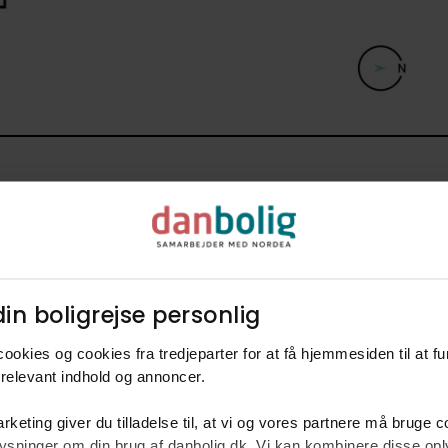
in boligrejse personlig​
ookies og cookies fra tredjeparter for at få hjemmesiden til at f
rm
relevant indhold og annoncer.​
ke
rketing giver du tilladelse til, at vi og vores partnere må bruge 
V
oplysninger om din brug af danbolig.dk. Vi kan kombinere disse o