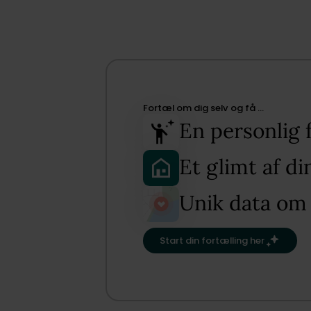
Fortæl om dig selv og få …​
En personlig 
Et glimt af d
Unik data om
Start din fortælling her