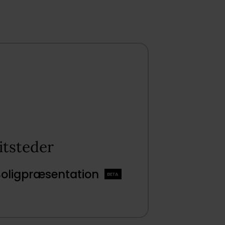
tsteder​
Boligpræsentation
BETA