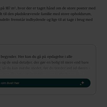
la på 187 m², hvor der er taget hånd om de store poster med
dt til den pladskrævende familie med store opholdsrum,
 udeliv fremstår indbydende og lige til at tage i brug med
iv begynder. Her kan du gå på opdagelse i alle
og de små detaljer, der gør en bolig til mere end bare
r, så du kan mærke stedet, før du træder ind ad døren -
er her, din historie begynder – og vi glæder os til at
næste kapitel.​
 om livet her