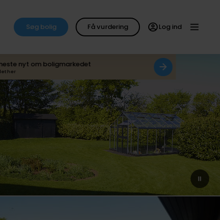
Søg bolig
Få vurdering
Log ind
neste nyt om boligmarkedet
det her