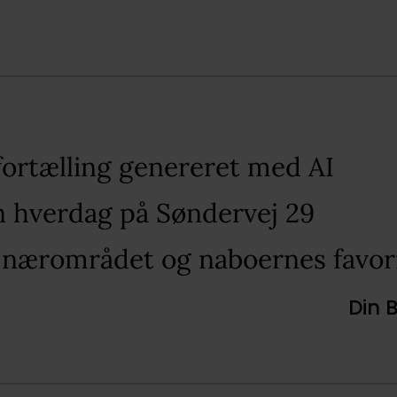
fortælling genereret med AI​
in hverdag på Søndervej 29​
 nærområdet og naboernes favori
Din 