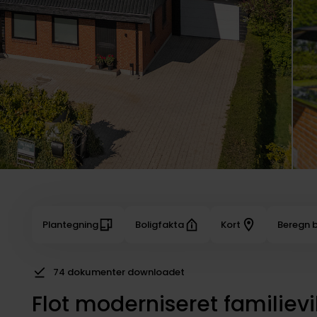
Plantegning
Boligfakta
Kort
Beregn b
74 dokumenter downloadet
Flot moderniseret familievi