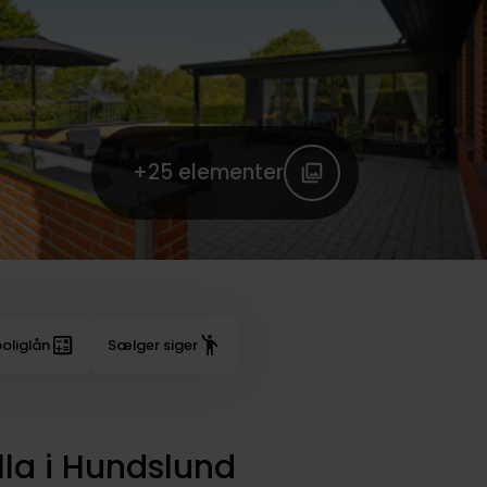
+25
elementer
oliglån
Sælger siger
lla i Hundslund