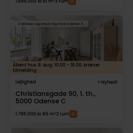
1.895.000 kr.
81 m²
3 rum
2 altaner, og smukt kig mod Odense Å, central placering
Åbent hus 9. aug. 10.00 - 16.00, kræver
tilmelding
Lejlighed
Nyhed!
Christiansgade 90, 1. th.,
5000
Odense C
1.795.000 kr.
65 m²
2 rum