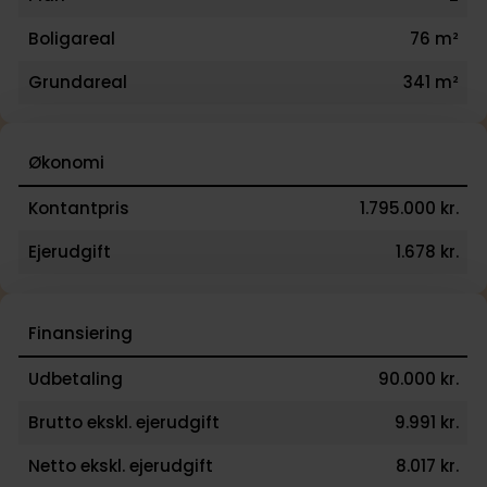
Vi glæder os til at fremvise boligen!v
Boligareal
76 m²
Grundareal
341 m²
Økonomi
Kontantpris
1.795.000 kr.
Ejerudgift
1.678 kr.
Finansiering
Udbetaling
90.000 kr.
Brutto ekskl. ejerudgift
9.991 kr.
Netto ekskl. ejerudgift
8.017 kr.