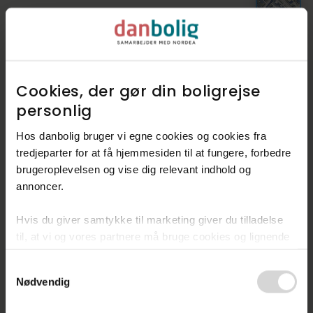
Luftfoto
Cookies, der gør din boligrejse
personlig​
Hos danbolig bruger vi egne cookies og cookies fra
tredjeparter for at få hjemmesiden til at fungere, forbedre
brugeroplevelsen og vise dig relevant indhold og
annoncer.​
Hvis du giver samtykke til marketing giver du tilladelse
til, at vi og vores partnere må bruge cookies og lignende
teknologier til at indsamle oplysninger om din brug af
Consent
danbolig.dk. Vi kan kombinere disse oplysninger med
Nødvendig
Selection
andre data og anvende dem til målrettet markedsføring til
dig.​