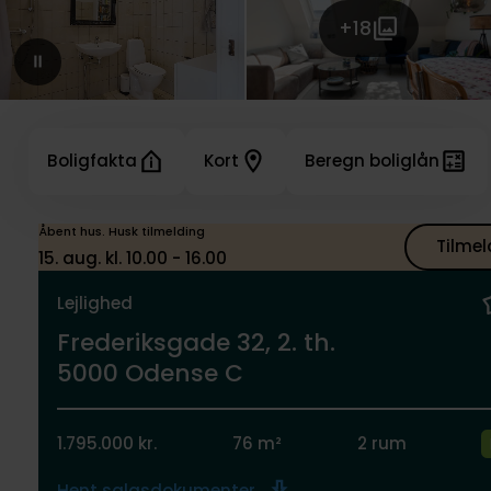
+18
Boligfakta
Kort
Beregn boliglån
Åbent hus. Husk tilmelding
Tilmel
15. aug. kl. 10.00 - 16.00
Lejlighed
Frederiksgade 32, 2. th.
5000 Odense C
1.795.000 kr.
76 m²
2 rum
Hent salgsdokumenter