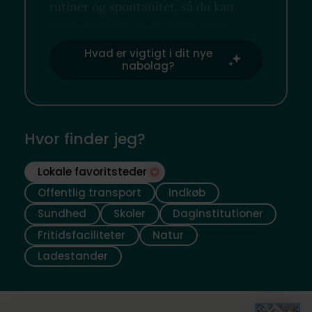
rutiner og spontanitet, så du kan
nyde området på din egen måde.
Hvad er vigtigt i dit nye
nabolag?
Hvor finder jeg?
Lokale favoritsteder
Offentlig transport
Indkøb
Sundhed
Skoler
Daginstitutioner
Fritidsfaciliteter
Natur
Ladestander