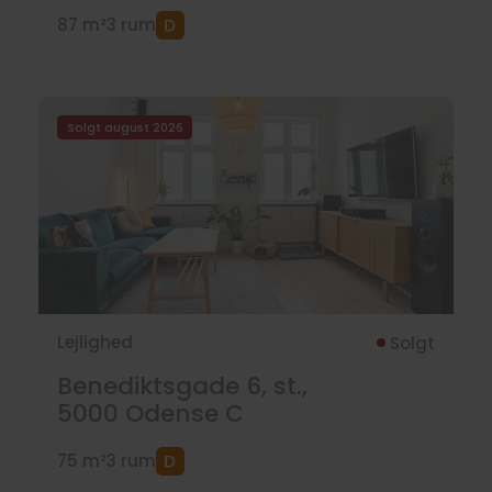
87 m²
3 rum
Solgt august 2026
Lejlighed
Solgt
Benediktsgade 6, st.,
5000
Odense C
75 m²
3 rum