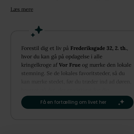
rummelige køkken, som byder på et hyggeligt kig ti
Læs mere
gårdmiljøet. Videre ind i boligen finder du
badeværelset, som fremstår i en god størrelse.
Stuen åbner sig derefter med en behagelig
rummelighed og fleksible indretningsmuligheder til
både ophold og samvær.
Forestil dig et liv på
Frederiksgade 32, 2. th.
,
Lejligheden fortsætter på førstesalen, hvor der er
hvor du kan gå på opdagelse i alle
indrettet soveværelse og kontor. Her får du en roli
kringelkroge af
Vor Frue
og mærke den lokale
afskærmet afdeling med et fint kig til fællesgården.
stemning. Se de lokales favoritsteder, så du
En bolig med en god opdeling mellem ophold og
kan mærke stedet, før du træder ind ad døren,
privatliv.
baseret på det, der er vigtigst for dig.​
Få en fortælling om livet her
Område
Frederiksgade er en rolig og stemningsfuld gade mi
Odense C med kort afstand til både natur og byliv.
Du bor i gåafstand til Munke Mose, Å-stien, Benedi