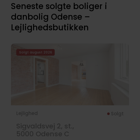
Seneste solgte boliger i
danbolig Odense –
Lejlighedsbutikken
Solgt august 2026
Lejlighed
Solgt
Sigvaldsvej 2, st.,
5000
Odense C