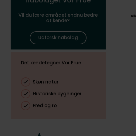
nabolaget Vor Frue
Vil du lære området endnu bedre
Ki
at kende?
Udforsk nabolag
Det kendetegner Vor Frue
Skøn natur
Historiske bygninger
Fred og ro