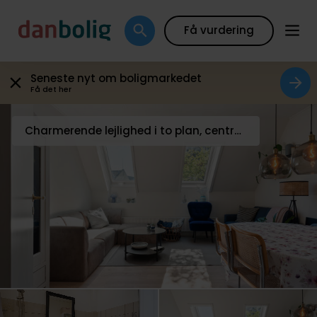
Galleri
Boligfakta
Kort
Beregn boliglån
Få vurdering
Seneste nyt om boligmarkedet
Få det her
Charmerende lejlighed i to plan, central beliggenhed