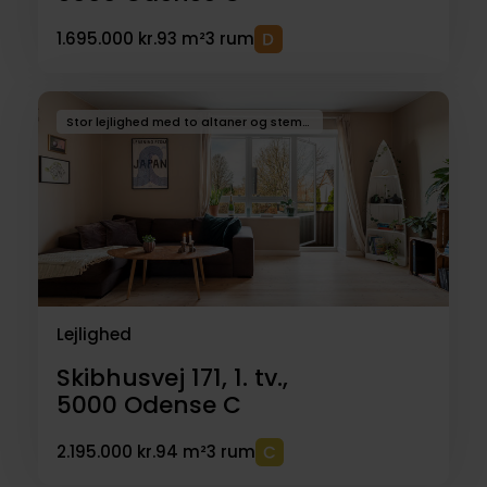
1.695.000 kr.
93 m²
3 rum
Stor lejlighed med to altaner og stemningsfuldt køkken-alrum i Skibhuskvarteret
Lejlighed
Skibhusvej 171, 1. tv.,
5000
Odense C
2.195.000 kr.
94 m²
3 rum