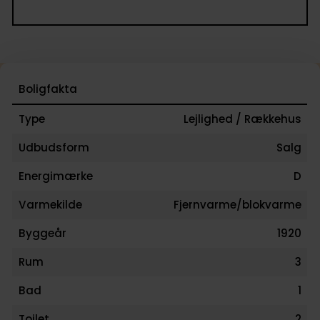
78 90 59
Vi glæder os til at fremvise boligen!
Boligfakta
Type
Lejlighed / Rækkehus
Udbudsform
Salg
Energimærke
D
Varmekilde
Fjernvarme/blokvarme
Byggeår
1920
Rum
3
Bad
1
Toilet
2