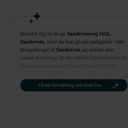
Fra stuen er der adgang til det velholdte og rumme
køkken med god bord- og skabsplads. Via køkkenet
du boligens sekundære indgang, hvor bilen kan
parkeres lige foran døren – en praktisk løsning i
hverdagen.
Forestil dig et liv på
Sanderumvej 142A,
I stueplan finder du desuden badeværelset samt
Sanderum
, hvor du kan gå på opdagelse i alle
trappen til førstesalen. På 1. sal mødes du af et
kringelkroge af
Sanderum
og mærke den
gæstetoilet og et soveværelse med grønt udsyn og 
lokale stemning. Se de lokales favoritsteder, så
rolig placering. Planløsningen giver en naturlig
du kan mærke stedet, før du træder ind ad
opdeling mellem opholds- og værelsesafdeling.
døren, baseret på det, der er vigtigst for dig.​
Få en fortælling om livet her
Område
Med adresse på Sanderumvej bosætter du dig i et
veletableret og trygt kvarter i Odense SV. Her
kombineres rolige villaveje og grønne omgivelser 
nem adgang til byens faciliteter.