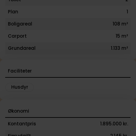
Plan
1
Boligareal
108 m²
Carport
15 m²
Grundareal
1.133 m²
Faciliteter
Husdyr
Økonomi
Kontantpris
1.895.000 kr.
Ejerudgift
2.145 kr.