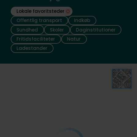
Lokale favoritsteder
Offentlig transport
Indkøb
Sundhed
Skoler
Daginstitutioner
Fritidsfaciliteter
Natur
Ladestander
Luftfoto