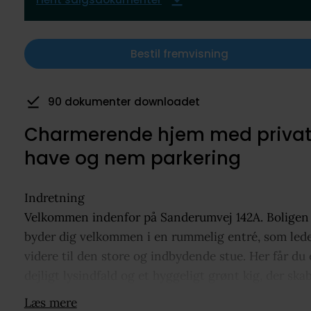
Bestil fremvisning
4 har gemt som favorit
Charmerende hjem med priva
have og nem parkering
Indretning
Velkommen indenfor på Sanderumvej 142A. Boligen
byder dig velkommen i en rummelig entré, som led
videre til den store og indbydende stue. Her får du 
dejligt lysindfald og et hyggeligt grønt kig, der ska
en rolig og behagelig atmosfære.
Læs mere