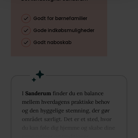
Godt for børnefamilier
Gode indkøbsmuligheder
Godt naboskab
I
Sanderum
finder du en balance
mellem hverdagens praktiske behov
og den hyggelige stemning, der gør
området særligt. Det er et sted, hvor
du kan føle dig hjemme og skabe dine
egne rutiner og traditioner.​