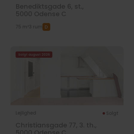
Benediktsgade 6, st.,
5000
Odense C
75 m²
3 rum
Solgt august 2026
Lejlighed
Solgt
Christiansgade 77, 3. th.,
5000
Odense C