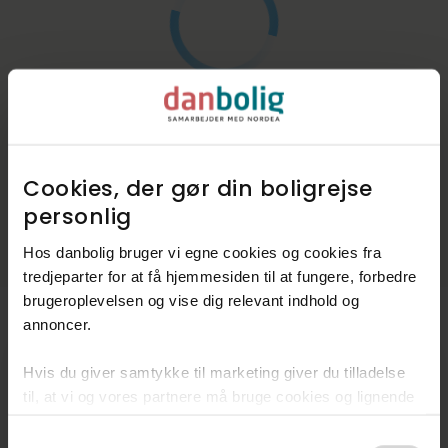
Cookies, der gør din boligrejse
personlig​
Hos danbolig bruger vi egne cookies og cookies fra
tredjeparter for at få hjemmesiden til at fungere, forbedre
brugeroplevelsen og vise dig relevant indhold og
annoncer.​
Hvis du giver samtykke til marketing giver du tilladelse
Kommunen i tal
til, at vi og vores partnere må bruge cookies og lignende
Indbyggere
213.295
teknologier til at indsamle oplysninger om din brug af
Consent
danbolig.dk. Vi kan kombinere disse oplysninger med