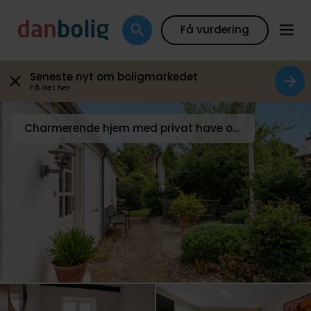
Galleri
Plantegning
Boligfakta
Kort
Beregn
Få vurdering
Seneste nyt om boligmarkedet
Få det her
Charmerende hjem med privat have og nem parkering