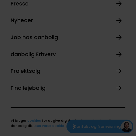
Presse
Nyheder
Job hos danbolig
danbolig Erhverv
Projektsalg
Find lejebolig
Vi bruger
cookies
for at give dig den bedste oplevelse på
danbolig.dk.
Læs vores cookie- og privatlivspolitik
.
Kontakt og fremvisning