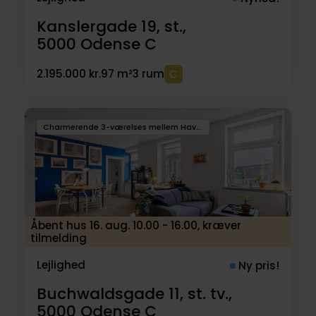
Kanslergade 19, st.,
5000
Odense C
2.195.000 kr.
97 m²
3 rum
Charmerende 3-værelses mellem Havnen og Centrum
Åbent hus 16. aug. 10.00 - 16.00, kræver
tilmelding
Lejlighed
Ny pris!
Buchwaldsgade 11, st. tv.,
5000
Odense C