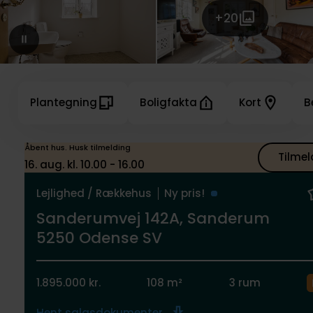
+20
Plantegning
Boligfakta
Kort
B
Åbent hus. Husk tilmelding
Tilmel
16. aug. kl. 10.00 - 16.00
Lejlighed / Rækkehus
Ny pris!
Sanderumvej 142A, Sanderum
5250 Odense SV
1.895.000 kr.
108 m²
3 rum
Hent salgsdokumenter