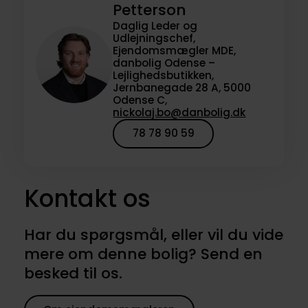
Petterson
Daglig Leder og
Udlejningschef,
Ejendomsmægler MDE,
danbolig Odense –
Lejlighedsbutikken,
Jernbanegade 28 A, 5000
Odense C,
nickolaj.bo@danbolig.dk
78 78 90 59
Kontakt os
Har du spørgsmål, eller vil du vide
mere om denne bolig? Send en
besked til os.