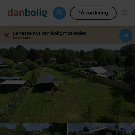
Galleri
Boligfakta
Kort
Beregn boliglån
Få vurdering
Seneste nyt om boligmarkedet
Få det her