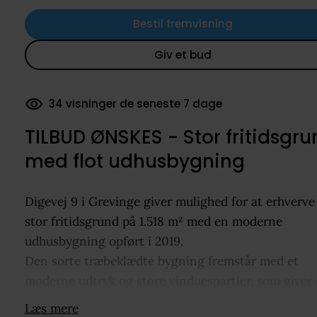
Bestil fremvisning
Giv et bud
34 visninger de seneste 7 dage
44 dokumenter downloadet
TILBUD ØNSKES - Stor fritidsgru
med flot udhusbygning
Digevej 9 i Grevinge giver mulighed for at erhverve
stor fritidsgrund på 1.518 m² med en moderne
udhusbygning opført i 2019.
Den sorte træbeklædte bygning fremstår med et
moderne udtryk og store vinduespartier, som giver 
flot lysindfald og en god forbindelse til de grønne
Læs mere