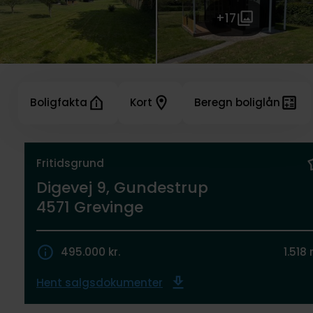
+17
Boligfakta
Kort
Beregn boliglån
Fritidsgrund
Digevej 9, Gundestrup
4571 Grevinge
495.000 kr.
1.518
Hent salgsdokumenter