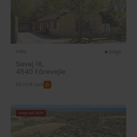
Villa
Solgt
Søvej 16,
4540
Fårevejle
112 m²
3 rum
Solgt juli 2026