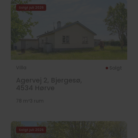
Solgt juli 2026
Villa
Solgt
Agervej 2, Bjergesø,
4534
Hørve
78 m²
3 rum
Solgt juli 2026