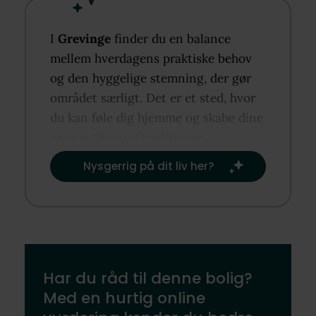
I
Grevinge
finder du en balance
mellem hverdagens praktiske behov
og den hyggelige stemning, der gør
området særligt. Det er et sted, hvor
du kan føle dig hjemme og skabe dine
egne rutiner og traditioner.​
Nysgerrig på dit liv her?​
Har du råd til denne bolig?
Med en hurtig online