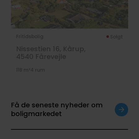
Fritidsbolig
Solgt
Nissestien 16, Kårup,
4540
Fårevejle
118 m²
4 rum
Få de seneste nyheder om
boligmarkedet