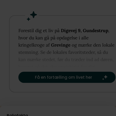
omgivelser. Bygningen er registreret som udhus og
indeholder et disponibelt rum samt forberedte
installationer til tekøkken og toiletfaciliteter.
Installationerne er ikke tilsluttet vand, el eller kloa
bygningen er ikke godkendt til beboelse.
Forestil dig et liv på
Digevej 9, Gundestrup
,
Den store grund er let at holde og giver gode
hvor du kan gå på opdagelse i alle
muligheder for udeliv, afslapning og fritidsaktivitete
kringelkroge af
Grevinge
og mærke den lokale
fredelige omgivelser.
stemning. Se de lokales favoritsteder, så du
Grevinge og Odsherred er kendt for smuk natur,
kan mærke stedet, før du træder ind ad døren,
hyggelige sommerområder og nærheden til
baseret på det, der er vigtigst for dig.​
Lammefjorden med gode muligheder for gåture, cyk
Få en fortælling om livet her
og naturoplevelser året rundt.
Boligfakta