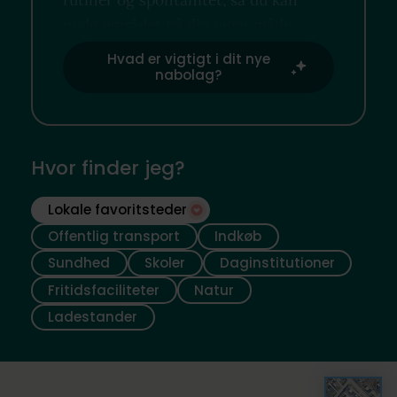
rutiner og spontanitet, så du kan
nyde området på din egen måde.
Hvad er vigtigt i dit nye
nabolag?
Hvor finder jeg?
Lokale favoritsteder
Offentlig transport
Indkøb
Sundhed
Skoler
Daginstitutioner
Fritidsfaciliteter
Natur
Ladestander