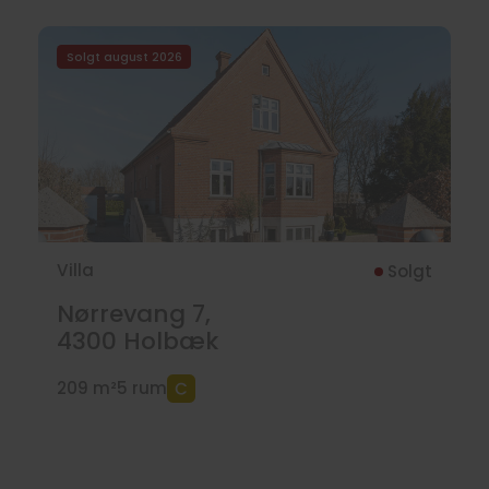
Solgt august 2026
Villa
Solgt
Nørrevang 7,
4300
Holbæk
209 m²
5 rum