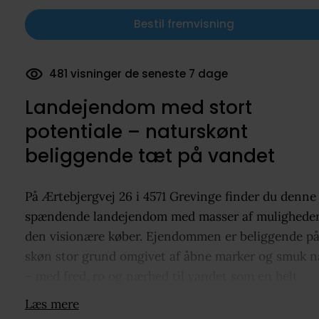
Bestil fremvisning
248 dokumenter downloadet
Landejendom med stort
potentiale – naturskønt
beliggende tæt på vandet
På Ærtebjergvej 26 i 4571 Grevinge finder du denne
spændende landejendom med masser af muligheder
den visionære køber. Ejendommen er beliggende på
skøn stor grund omgivet af åbne marker og smuk n
– med fred, ro og nærhed til vandet som en helt
naturlig del af hverdagen.
Læs mere
Ejendommen må betragtes som enten en byggegr