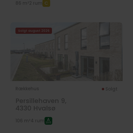
86 m²
2 rum
Solgt august 2026
Rækkehus
Solgt
Persillehaven 9,
4330
Hvalsø
106 m²
4 rum