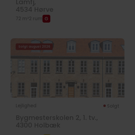
Lamfj,
4534
Hørve
72 m²
2 rum
Solgt august 2026
Lejlighed
Solgt
Bygmesterskolen 2, 1. tv.,
4300
Holbæk