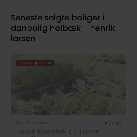
Seneste solgte boliger i
danbolig holbæk - henrik
larsen
Solgt august 2026
Landejendom
Solgt
Hørve Kanalvej 67, Hørve