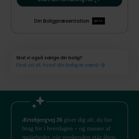
Din Boligpræsentation
BETA
Skal vi også sælge din bolig?
Find ud af, hvad din bolig er værd
Ærtebjergvej 26
giver dig alt, du har
brug for i hverdagen – og masser af
muligheder, når weekenden står åben.