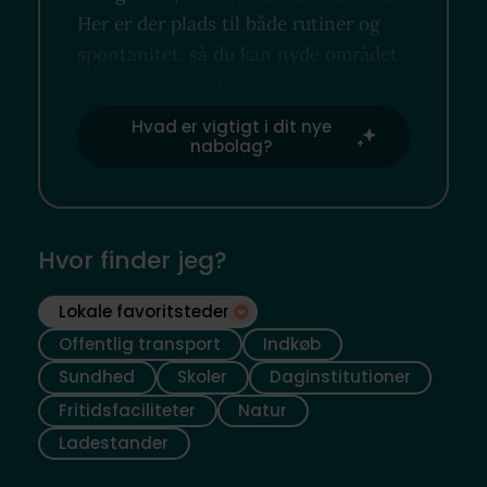
Her er der plads til både rutiner og
spontanitet, så du kan nyde området
på din egen måde.
Hvad er vigtigt i dit nye
nabolag?
Hvor finder jeg?
Lokale favoritsteder
Offentlig transport
Indkøb
Sundhed
Skoler
Daginstitutioner
Fritidsfaciliteter
Natur
Ladestander