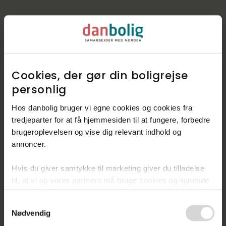
Cookies, der gør din boligrejse
personlig​
Kommunen i tal
Hos danbolig bruger vi egne cookies og cookies fra
Indbyggere
31.943
tredjeparter for at få hjemmesiden til at fungere, forbedre
Skatteprocent
26,3%
brugeroplevelsen og vise dig relevant indhold og
annoncer.​
Grundskyld
12,3‰
Hvis du giver samtykke til marketing giver du tilladelse
Kirkeskat
0,98%
til, at vi og vores partnere må bruge cookies og lignende
teknologier til at indsamle oplysninger om din brug af
Kilde: Boligsiden og Geomatic
Consent
danbolig.dk. Vi kan kombinere disse oplysninger med
Nødvendig
Selection
andre data og anvende dem til målrettet markedsføring til