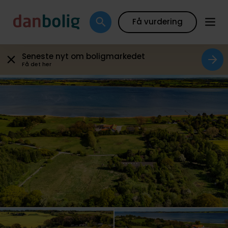
Galleri
Boligfakta
Kort
Beregn boliglån
Få vurdering
Seneste nyt om boligmarkedet
Få det her