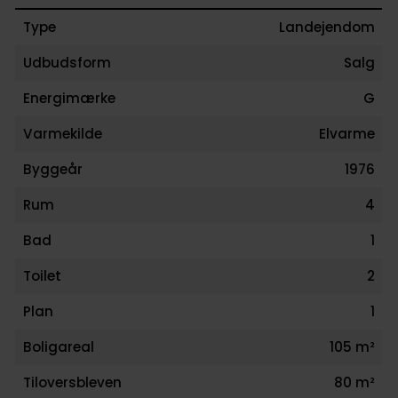
entreprenøren, den pladskrævende hobby eller køb
Type
Landejendom
der drømmer om at skabe et nyt hjem i naturskønn
omgivelser med højt til himlen.
Udbudsform
Salg
Her får du en sjælden mulighed for at erhverve en
Energimærke
G
ejendom med masser af plads, frihed og potentiale –
et attraktivt område tæt på både natur og vand
Varmekilde
Elvarme
Byggeår
1976
Rum
4
Bad
1
Toilet
2
Plan
1
Boligareal
105 m²
Tiloversbleven
80 m²