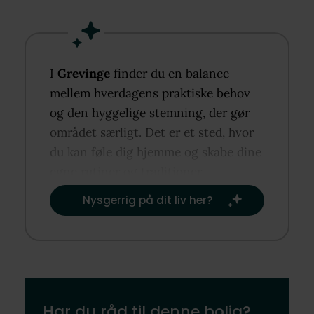
I
Grevinge
finder du en balance
mellem hverdagens praktiske behov
og den hyggelige stemning, der gør
området særligt. Det er et sted, hvor
du kan føle dig hjemme og skabe dine
egne rutiner og traditioner.​
Nysgerrig på dit liv her?​
Har du råd til denne bolig?