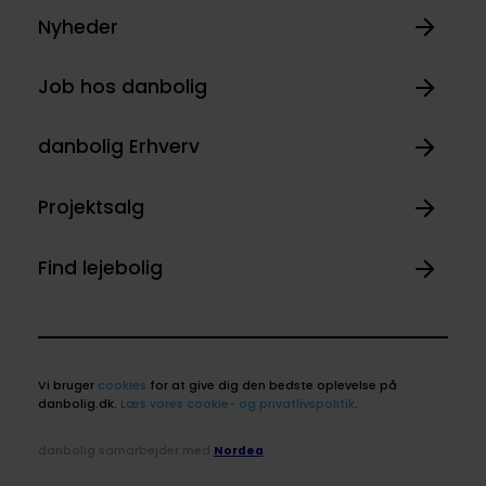
Nyheder
Job hos danbolig
danbolig Erhverv
Projektsalg
Find lejebolig
Vi bruger
cookies
for at give dig den bedste oplevelse på
danbolig.dk.
Læs vores cookie- og privatlivspolitik
.
danbolig samarbejder med
Nordea