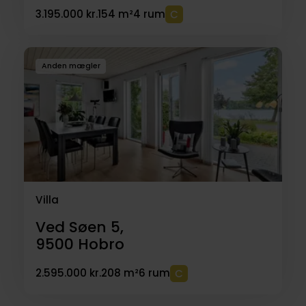
3.195.000 kr.
154 m²
4 rum
Anden mægler
Villa
Ved Søen 5,
9500
Hobro
2.595.000 kr.
208 m²
6 rum