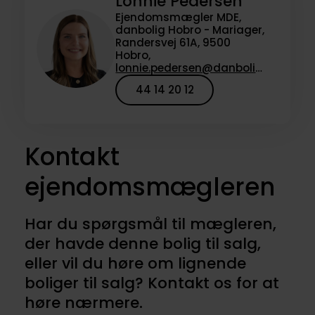
Lonnie Pedersen
Ejendomsmægler MDE,
danbolig Hobro - Mariager,
Randersvej 61A, 9500
Hobro,
lonnie.pedersen@danbolig.dk
44 14 20 12
Kontakt
ejendomsmægleren
Har du spørgsmål til mægleren,
der havde denne bolig til salg,
eller vil du høre om lignende
boliger til salg? Kontakt os for at
høre nærmere.