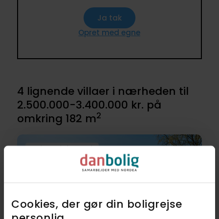
Ja tak
Opret med egne
4 lignende villaer i nærheden til
2.500.000-3.400.000 kr. på
2
omkring 182 m
Et plan og helt centralt
Cookies, der gør din boligrejse
personlig​