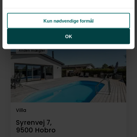
Hegedalsvej 44,
9500
Hobro
Kun nødvendige formål
2.595.000 kr.
173 m²
4 rum
OK
Anden mægler
Villa
Syrenvej 7,
9500
Hobro