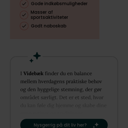
Gode indkøbsmuligheder
Masser af
sportsaktiviteter
Godt naboskab
I
Videbæk
finder du en balance
mellem hverdagens praktiske behov
og den hyggelige stemning, der gør
området særligt. Det er et sted, hvor
du kan føle dig hjemme og skabe dine
egne rutiner og traditioner.​
Nysgerrig på dit liv her?​