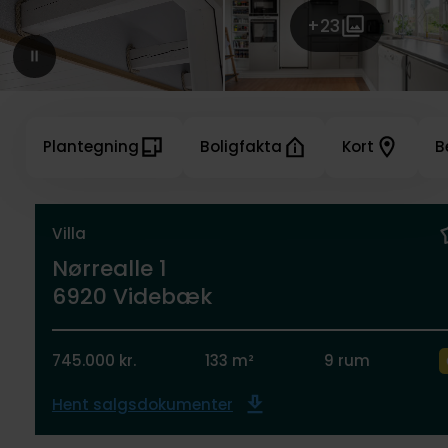
+23
Plantegning
Boligfakta
Kort
B
Villa
Nørrealle 1
6920 Videbæk
745.000 kr.
133 m²
9 rum
Hent salgsdokumenter