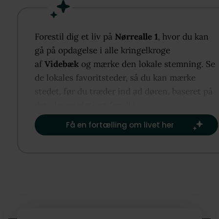
Solcellerne bidrager væsentligt til at holde
energiudgifterne nede.
Forestil dig et liv på
Nørrealle 1
, hvor du kan
gå på opdagelse i alle kringelkroge
af
Videbæk
og mærke den lokale stemning. Se
de lokales favoritsteder, så du kan mærke
stedet, før du træder ind ad døren, baseret på
det, der er vigtigst for dig.​
Få en fortælling om livet her