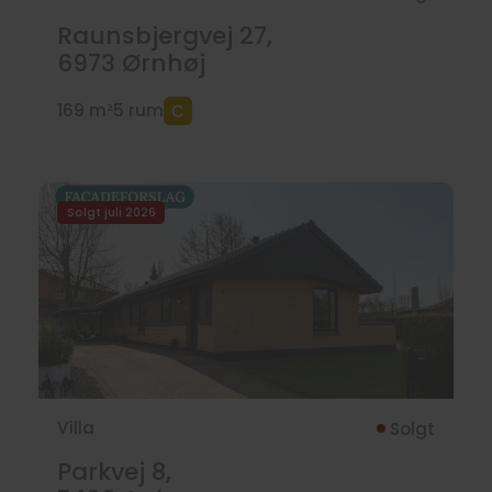
Raunsbjergvej 27,
6973
Ørnhøj
169 m²
5 rum
Solgt juli 2026
Villa
Solgt
Parkvej 8,