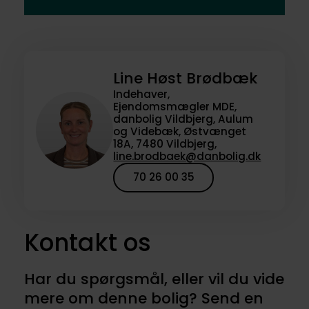
Line Høst Brødbæk
Indehaver,
Ejendomsmægler MDE,
danbolig Vildbjerg, Aulum
og Videbæk, Østvænget
18A, 7480 Vildbjerg,
line.brodbaek@danbolig.dk
70 26 00 35
Kontakt os
Har du spørgsmål, eller vil du vide
mere om denne bolig? Send en