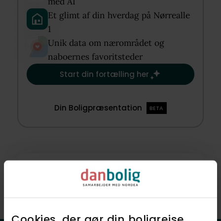
med AI​
Et glimt af din hverdag på Nørrealle
1​
Unik data om nærområdet og
naboernes favoritsteder​
Start din fortælling her
Din Boligpræsentation
BETA
Skal vi også sælge din bolig?
Find ud af, hvad din bolig er værd
Cookies, der gør din boligrejse