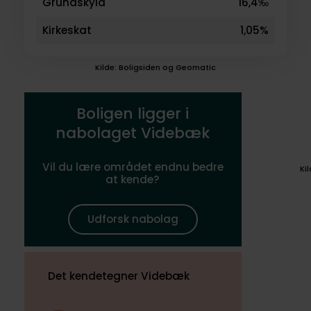
Grundskyld
16,4‰
Kirkeskat
1,05%
Kilde: Boligsiden og Geomatic
Boligen ligger i
nabolaget Videbæk
Vil du lære området endnu bedre
Ki
at kende?
Udforsk nabolag
Det kendetegner Videbæk