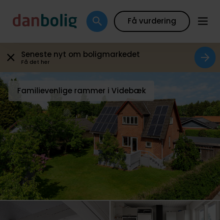
Galleri
Plantegning
Boligfakta
Kort
Beregn
Få vurdering
Seneste nyt om boligmarkedet
Få det her
Familievenlige rammer i Videbæk