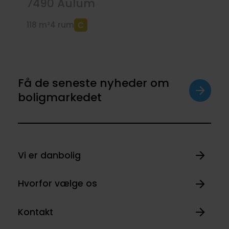
7490
Aulum
118 m²
4 rum
Få de seneste nyheder om
boligmarkedet
Vi er danbolig
Hvorfor vælge os
Kontakt