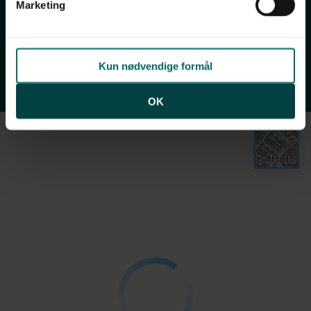
Marketing
Offentlig transport
Indkøb
Sundhed
Skoler
Daginstitutioner
Fritidsfaciliteter
Natur
Kun nødvendige formål
Ladestander
OK
Luftfoto