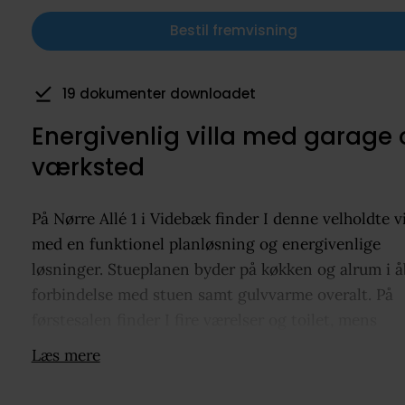
Bestil fremvisning
19 dokumenter downloadet
2 har gemt som favorit
Energivenlig villa med garage
værksted
På Nørre Allé 1 i Videbæk finder I denne velholdte vi
med en funktionel planløsning og energivenlige
løsninger. Stueplanen byder på køkken og alrum i 
forbindelse med stuen samt gulvvarme overalt. På
førstesalen finder I fire værelser og toilet, mens
kælderen rummer flere disponible rum samt stort
Læs mere
badeværelse med spabad. Udendørs får I en dejlig 
med frugttræer samt isoleret garage med værksted.