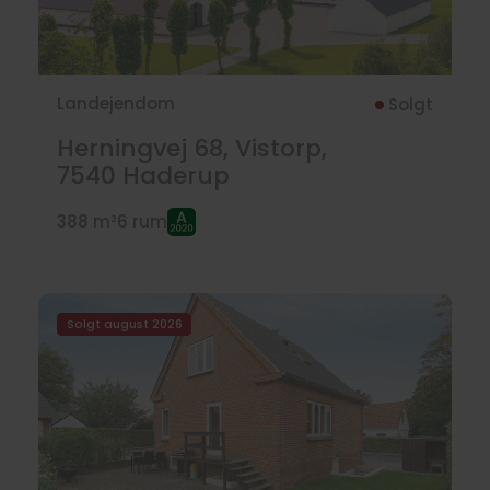
Landejendom
Solgt
Herningvej 68, Vistorp,
7540
Haderup
388 m²
6 rum
Solgt august 2026