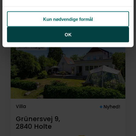
Lyngbakkevej 19, Søllerød,
2840
Holte
Kun nødvendige formål
21.395.000 kr.
346 m²
9 rum
OK
Anden mægler
Villa
Nyhed!
Grünersvej 9,
2840
Holte