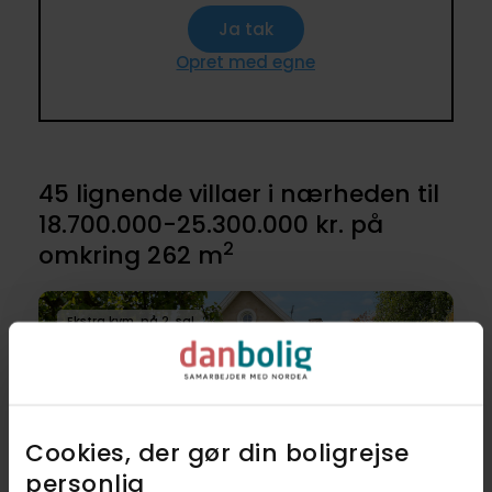
Ja tak
Opret med egne
45 lignende villaer i nærheden til
18.700.000-25.300.000 kr. på
2
omkring 262 m
Ekstra kvm. på 2. sal
Cookies, der gør din boligrejse
personlig​