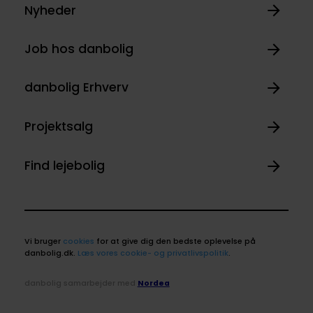
Nyheder
Job hos danbolig
danbolig Erhverv
Projektsalg
Find lejebolig
Vi bruger
cookies
for at give dig den bedste oplevelse på
danbolig.dk.
Læs vores cookie- og privatlivspolitik
.
danbolig samarbejder med
Nordea