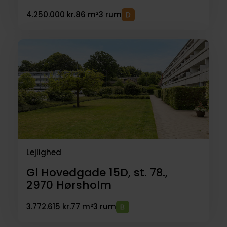
4.250.000 kr.
86 m²
3 rum
Lejlighed
Gl Hovedgade 15D, st. 78.,
2970
Hørsholm
3.772.615 kr.
77 m²
3 rum