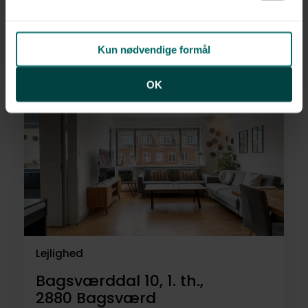
Vestre Stationsvej 1, 3. tv.,
2960
Rungsted Kyst
Kun nødvendige formål
3.495.000 kr.
84 m²
3 rum
OK
Lejlighed
Bagsværddal 10, 1. th.,
2880
Bagsværd