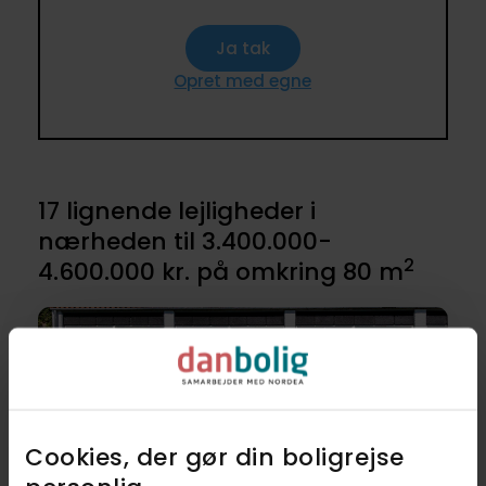
Ja tak
Opret med egne
17 lignende lejligheder i
nærheden til 3.400.000-
2
4.600.000 kr. på omkring 80 m
Cookies, der gør din boligrejse