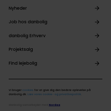
Nyheder
Job hos danbolig
danbolig Erhverv
Projektsalg
Find lejebolig
Vi bruger
cookies
for at give dig den bedste oplevelse på
danbolig.dk.
Læs vores cookie- og privatlivspolitik
.
danbolig samarbejder med
Nordea