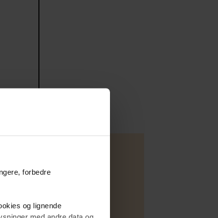
ungere, forbedre
Villa
cookies og lignende
Salg
plysninger med andre data og