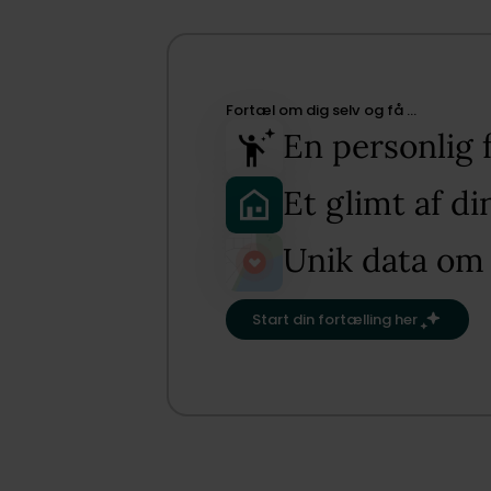
Fortæl om dig selv og få …​
En personlig 
Et glimt af d
Unik data om
Start din fortælling her