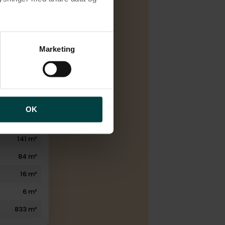
D
Naturgas
brugen af cookies samt
ng af personoplysninger
Marketing
1974
4
2
2
OK
2
141 m²
84 m²
16 m²
6 m²
833 m²