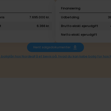
i
Finansiering
ris
7.695.000 kr.
Udbetaling
3
t
6.366 kr.
Brutto ekskl. ejerudgift
Netto ekskl. ejerudgift
Hent salgsdokumenter
 boliglån hos Nordea
Få et bevis på, hvad du kan købe bolig for hos