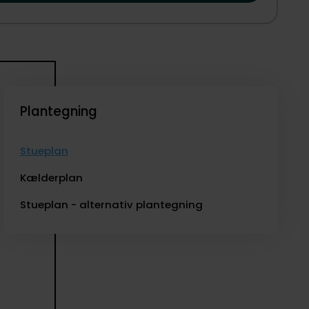
tår frodig og indrammet af træer og buske. Her er god
ellige opholdszoner. Fra stuen er der direkte udgang til en
omgivelser, mens maden simrer på grillen og aftenen
mosfære, hvor I ikke behøver have alting på plads fra dag
get præg undervejs, mens I allerede fra start får en
i dag og oplev selv, hvordan denne villa kan blive jeres
Plantegning
Stueplan
Kælderplan
Stueplan - alternativ plantegning