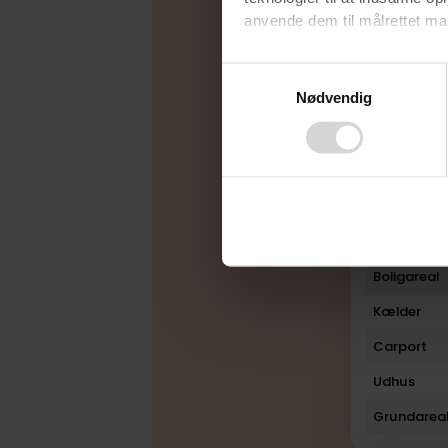
anvende dem til målrettet mark
Energimær
Varmekilde
Ved at klikke på ”OK” giver d
Consent
tilbagekalde dit samtykke ved 
Nødvendig
Selection
Byggeår
finder du i vores
privatlivspo
Rum
Bad
Toilet
Plan
Boligareal
Kælder
Carport
Udhus
Grundarea