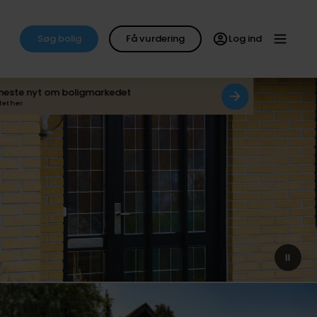
Søg bolig
Få vurdering
Log ind
neste nyt om boligmarkedet
det her