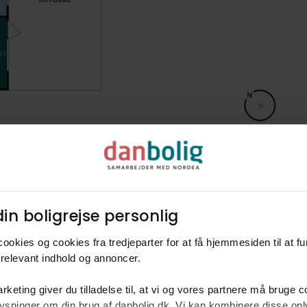
in boligrejse personlig​
ookies og cookies fra tredjeparter for at få hjemmesiden til at f
relevant indhold og annoncer.​
rketing giver du tilladelse til, at vi og vores partnere må bruge 
rm
oplysninger om din brug af danbolig.dk. Vi kan kombinere disse o