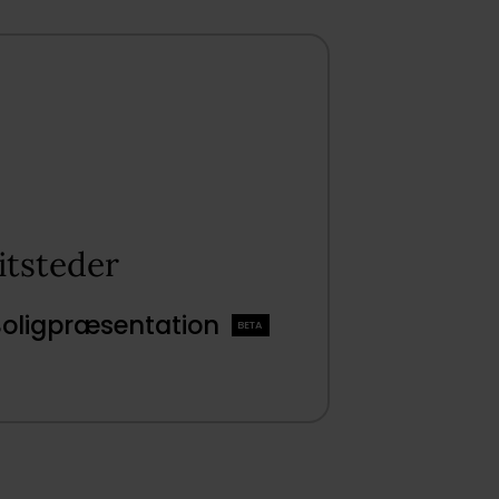
tsteder​
Boligpræsentation
BETA