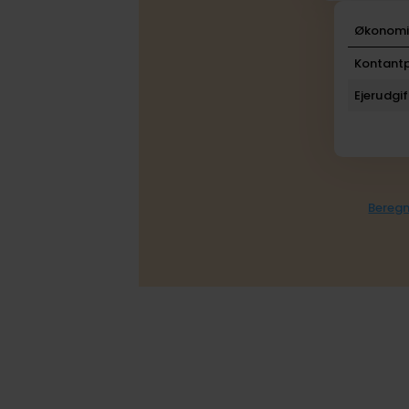
Økonom
Kontantp
Ejerudgif
Beregn