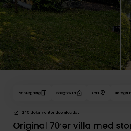
Plantegning
Boligfakta
Kort
Beregn b
240 dokumenter downloadet
Original 70’er villa med st