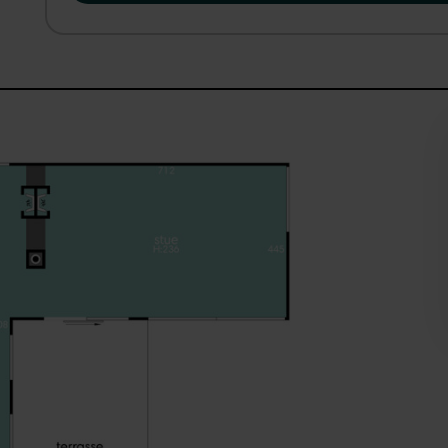
Udenfor breder grunden sig over 833 m², hvor haven frems
plads til leg på græsplænen og mulighed for at skabe forsk
stor fliseterrasse, hvor sommerdagene kan nydes i rolige 
langsomt falder på. Det er et hjem med sjæl og en rolig at
ét. Her kan I tage fat i det, I har lyst til, og sætte jeres e
velfungerende ramme om hverdagen. Bestil din fremvisning 
drømmehjem!