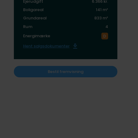
Ejerudgift
6.366 kr.
Boligareal
141 m²
Grundareal
833 m²
Rum
4
Energimærke
Hent salgsdokumenter
Bestil fremvisning