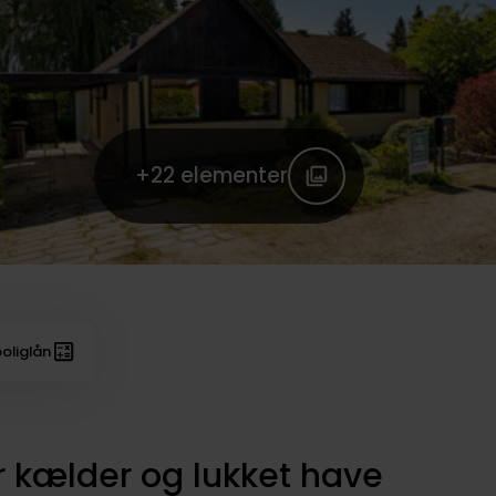
+22
elementer
oliglån
or kælder og lukket have