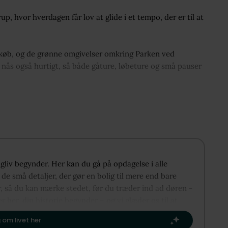
up, hvor hverdagen får lov at glide i et tempo, der er til at
dkøb, og de grønne omgivelser omkring Parken ved
nås også hurtigt, så både gåture, løbeture og små pauser
.
elholdt hjem fra 1974, hvor planløsningen stadig fungerer
gspunkt med et dejligt lysindfald og god plads til både
er husets oprindelse, hvilket giver jer mulighed for at
rømmer om. I den ene ende finder I to gode værelser og et
t i husets anden ende. Både gulve og badeværelser står
igliv begynder. Her kan du gå på opdagelse i alle
ager til husets ærlige stemning. Kælderen tilfører
de små detaljer, der gør en bolig til mere end bare
r at undvære. Her er et stort lys rum med vinduer mod haven
r, så du kan mærke stedet, før du træder ind ad døren -
ojekter til opbevaring eller måske et arbejdsværelse.
er her, din historie begynder – og vi glæder os til at
 ekstra i hverdagen. Etagen fremstår anvendelig og med
te kapitel.​
 om livet her