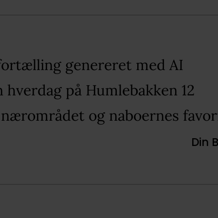
fortælling genereret med AI​
in hverdag på Humlebakken 12​
 nærområdet og naboernes favori
Din 