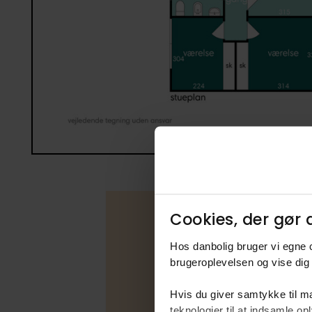
Cookies, der gør d
Hos danbolig bruger vi egne c
Boligfakta
brugeroplevelsen og vise dig 
Type
Hvis du giver samtykke til ma
Udbudsfo
teknologier til at indsamle 