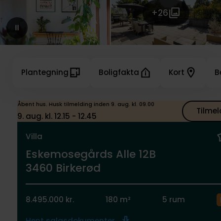
+26
Plantegning
Boligfakta
Kort
B
Åbent hus. Husk tilmelding inden 9. aug. kl. 09.00
Tilmel
9. aug. kl. 12.15 - 12.45
Villa
Eskemosegårds Alle 12B
3460 Birkerød
8.495.000 kr.
180 m²
5 rum
Hent salgsdokumenter