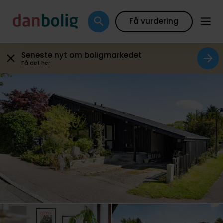
Galleri
Plantegning
Boligfakta
Kort
Beregn
Få vurdering
Seneste nyt om boligmarkedet
Få det her