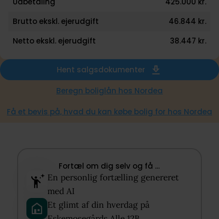
Udbetaling
425.000 kr.
Brutto ekskl. ejerudgift
46.844 kr.
Netto ekskl. ejerudgift
38.447 kr.
Hent salgsdokumenter
Beregn boliglån hos Nordea
Få et bevis på, hvad du kan købe bolig for hos Nordea
Fortæl om dig selv og få …​
En personlig fortælling genereret
med AI​
Et glimt af din hverdag på
Eskemosegårds Alle 12B​