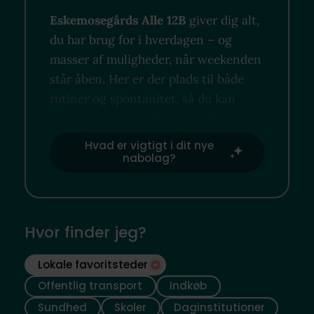
Eskemosegårds Alle 12B
giver dig alt,
du har brug for i hverdagen – og
masser af muligheder, når weekenden
står åben. Her er der plads til både
rutiner og spontanitet, så du kan
nyde området på din egen måde.
Hvad er vigtigt i dit nye
nabolag?
Hvor finder jeg?
Lokale favoritsteder
Offentlig transport
Indkøb
Sundhed
Skoler
Daginstitutioner