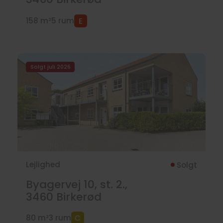
158 m²
5 rum
Solgt juli 2026
Lejlighed
Solgt
Byagervej 10, st. 2.,
3460
Birkerød
80 m²
3 rum