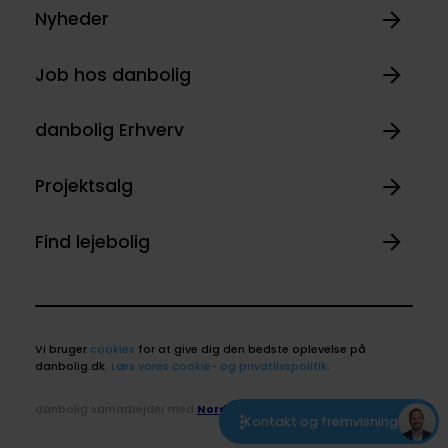
Nyheder
Job hos danbolig
danbolig Erhverv
Projektsalg
Find lejebolig
Vi bruger
cookies
for at give dig den bedste oplevelse på
danbolig.dk.
Læs vores cookie- og privatlivspolitik
.
danbolig samarbejder med
Nordea
Kontakt og fremvisning