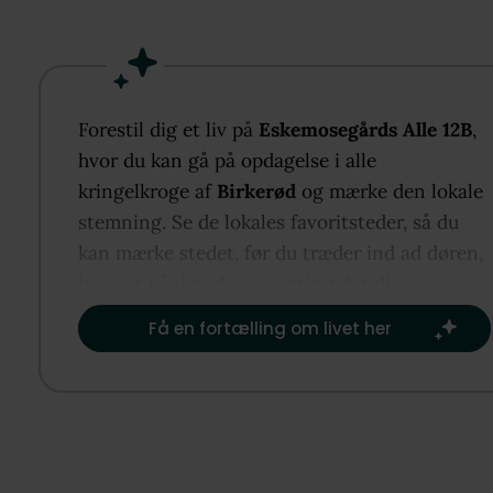
stikvej i naturskønne omgivelser tæt på både Eske
Skov og Sjælsø.
Her får I en bolig, der kombinerer moderne komfort
funktionel indretning og en fantastisk beliggenhed
Forestil dig et liv på
Eskemosegårds Alle 12B
,
den aktive børnefamilie. Fra ejendommen er der sik
hvor du kan gå på opdagelse i alle
skolesti til Sjælsøskolen, og den integrerede institu
kringelkroge af
Birkerød
og mærke den lokale
ligger lige ved siden af skolen, hvilket gør hverdag
stemning. Se de lokales favoritsteder, så du
både nem og tryg.
kan mærke stedet, før du træder ind ad døren,
baseret på det, der er vigtigst for dig.​
Boligen fremstår lys og indbydende med gulvvarme
Få en fortælling om livet her
en god energiklasse, som sikrer en behagelig komfo
året rundt. Husets naturlige samlingspunkt er det
store, åbne køkken-alrum, hvor flotte glaspartier 
haven og den store terrasse skaber et fantastisk
lysindfald og en skøn forbindelse mellem inde- og