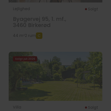
Lejlighed
Solgt
Byagervej 95, 1. mf.,
3460
Birkerød
44 m²
2 rum
Solgt juli 2026
Villa
Solgt