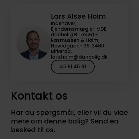
Lars Alsøe Holm
Indehaver,
Ejendomsmægler, MDE,
danbolig Birkerød -
Rasmussen & Holm,
Hovedgaden 39, 3460
Birkerød,
lars.holm@danbolig.dk
45 81 45 81
Kontakt os
Har du spørgsmål, eller vil du vide
mere om denne bolig? Send en
besked til os.