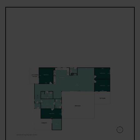
udeliv. Her er god plads til både hverdagsliv og gæst
I åben forbindelse med alrummet finder I den hygg
opholdsstue, hvor brændeovnen bidrager med varm
stemning på årets køligere dage.
Planløsningen er ideel til familien med et rummelig
soveværelse, tre gode børneværelser samt to flotte
moderne badeværelser, der giver god plads til hele
familien.
Udendørs venter en dejlig have og en stor terrasse,
hvor sommerens mange timer kan nydes i private 
rolige omgivelser. Endvidere carport og gode
depotmuligheder,