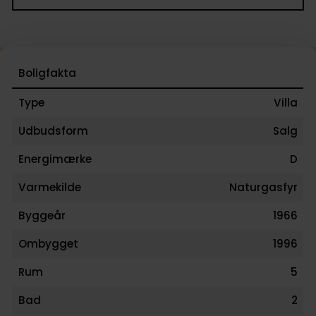
En gennemført familievilla med en attraktiv
beliggenhed tæt på natur, skole, institutioner og
hverdagens nødvendigheder – klar til at danne ra
om familiens næste kapitel.
Boligfakta
Type
Villa
Udbudsform
Salg
Energimærke
D
Varmekilde
Naturgasfyr
Byggeår
1966
Ombygget
1996
Rum
5
Bad
2