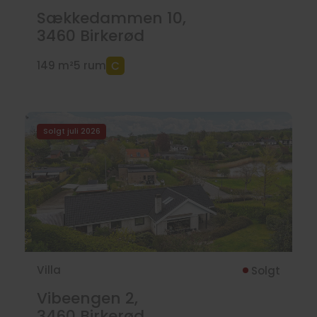
Sækkedammen 10,
3460
Birkerød
149 m²
5 rum
Solgt juli 2026
Villa
Solgt
Vibeengen 2,
3460
Birkerød