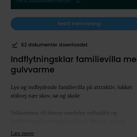
Bestil fremvisning
62 dokumenter downloadet
8 har gemt som favorit
Indflytningsklar familievilla m
gulvvarme
Lys og indbydende familievilla på attraktiv, lukket
stikvej nær skov, sø og skole
Velkommen til denne særdeles velholdte og
indflytningsklare familievilla på 180 m², som er
attraktivt beliggende på en lukket og børnevenlig
Læs mere