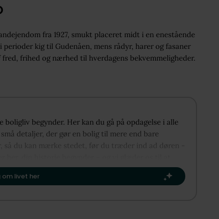
o
andejendom fra 1927, smukt placeret midt i en enestående
 i perioder kig til Gudenåen, mens rådyr, harer og fasaner
f fred, frihed og nærhed til hverdagens bekvemmeligheder.
ye boligliv begynder. Her kan du gå på opdagelse i alle
små detaljer, der gør en bolig til mere end bare
r, så du kan mærke stedet, før du træder ind ad døren -
er her, din historie begynder – og vi glæder os til at
kapitel.​
 om livet her