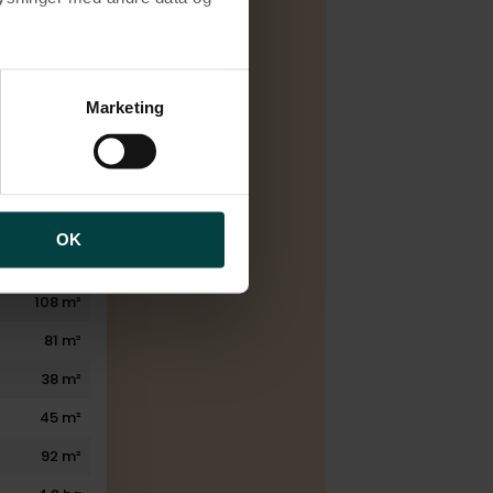
1927
2007
brugen af cookies samt
ng af personoplysninger
Marketing
6
2
3
2
OK
246 m²
108 m²
81 m²
38 m²
45 m²
92 m²