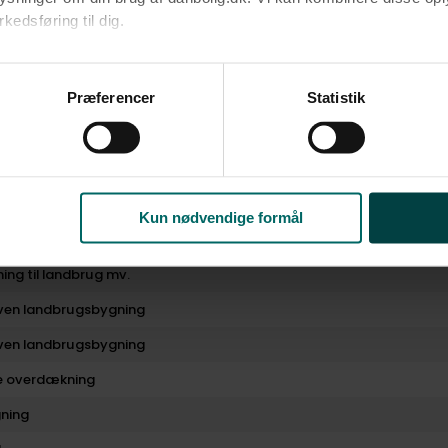
edsføring til dig.​
u samtykke til alle formål. Du kan til enhver tid læse mere om 
at følge linket til vores
cookiepolitik
. Oplysninger om behandli
Præferencer
Statistik
litik
.
Kun nødvendige formål
ing til landbrug mv.
even landbrugsbygning
even landbrugsbygning
de overdækning
ning