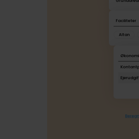
Grundarea
Faciliteter
Altan
Økonom
Kontantp
Ejerudgif
Beregn