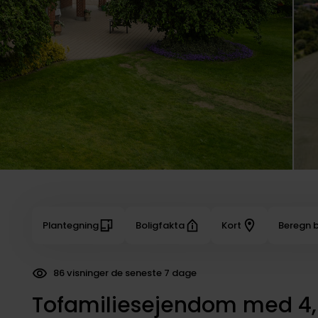
Plantegning
Boligfakta
Kort
Beregn b
86 visninger de seneste 7 dage
54 dokumenter downloadet
Tofamiliesejendom med 4,2