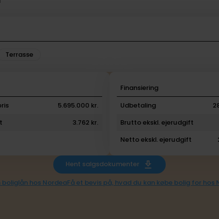
l
Terrasse
i
Finansiering
ris
5.695.000 kr.
Udbetaling
2
t
3.762 kr.
Brutto ekskl. ejerudgift
Netto ekskl. ejerudgift
Hent salgsdokumenter
 boliglån hos Nordea
Få et bevis på, hvad du kan købe bolig for hos