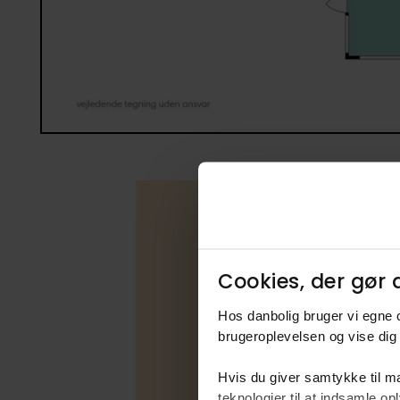
Boligfakta
Cookies, der gør d
Type
Hos danbolig bruger vi egne c
Udbudsfo
brugeroplevelsen og vise dig 
Energimær
Hvis du giver samtykke til ma
Varmekilde
teknologier til at indsamle 