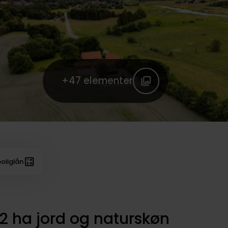
+47
elementer
oliglån
 ha jord og naturskøn