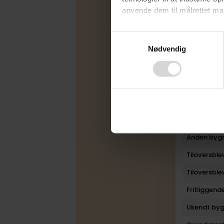
anvende dem til målrettet mark
Byggeår
Ombygget
Ved at klikke på ”OK” giver d
Consent
tilbagekalde dit samtykke ved 
Nødvendig
Selection
Rum
finder du i vores
privatlivspo
Bad
Toilet
Plan
Boligareal
Anden bygn
Tiloversbl
Tiloversbl
Fritliggen
Ukendt byg