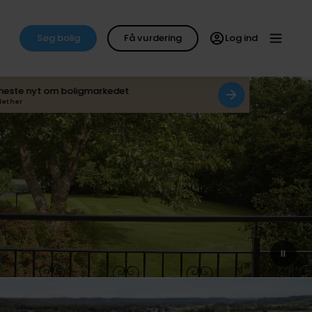
Søg bolig
Få vurdering
Log ind
neste nyt om boligmarkedet
det her