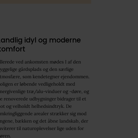
Landlig idyl og moderne
komfort
llerede ved ankomsten mødes I af den
yggelige gårdsplads og den særlige
tmosfære, som kendetegner ejendommen.
oligen er løbende vedligeholdt med
nergivenlige træ/alu-vinduer og -døre, og
e renoverede udbygninger bidrager til et
lot og velholdt helhedsindtryk. De
mkringliggende arealer strækker sig mod
ngene, bækken og det åbne landskab, der
nviterer til naturoplevelser lige uden for
øren.