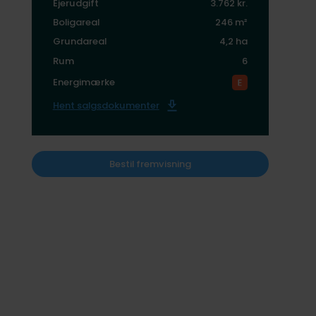
Ejerudgift
3.762 kr.
Boligareal
246 m²
Grundareal
4,2 ha
Rum
6
Energimærke
Hent salgsdokumenter
Bestil fremvisning