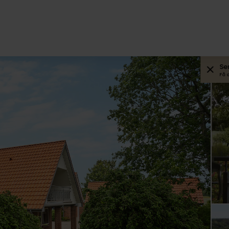
Se
Få 