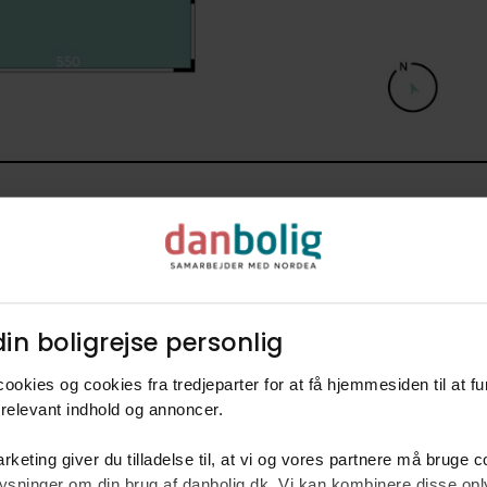
in boligrejse personlig​
L
ookies og cookies fra tredjeparter for at få hjemmesiden til at f
rm
relevant indhold og annoncer.​
ke
rketing giver du tilladelse til, at vi og vores partnere må bruge 
oplysninger om din brug af danbolig.dk. Vi kan kombinere disse o