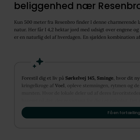
beliggenhed nær Resenbr
Kun 500 meter fra Resenbro finder I denne charmerende l
natur. Her får I 4,2 hektar jord med udsigt over engene og
er en naturlig del af hverdagen. En sjælden kombination a
Forestil dig et liv på
Sørkelvej 145, Sminge
, hvor dit n
kringelkroge af
Voel
, opleve stemningen, rytmen og de 
mursten. Hvor de lokale deler ud af deres favoritstede
baseret på det, der er vigtigst for dig i et nabolag. Det 
vise dig, hvordan Voel kan danne rammen om dit næste 
Få en fortælling