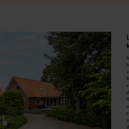
A
h
a
B
e
d
f
o
e
i
d