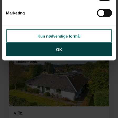
linket til vores
cookiepolitik
. Oplysninger om behandling
af personoplysninger finder du i vores
privatlivspolitik
.
Villa
Marketing
Slagballevej 8,
8654
Bryrup
Kun nødvendige formål
1.075.000 kr.
147 m²
3 rum
OK
Anden mægler
Villa