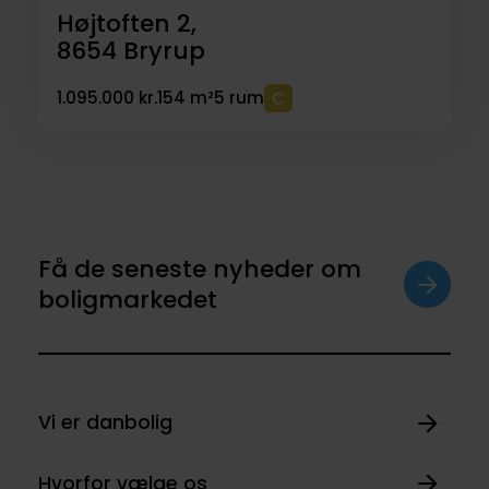
Højtoften 2,
8654
Bryrup
1.095.000 kr.
154 m²
5 rum
Få de seneste nyheder om
boligmarkedet
Vi er danbolig
Hvorfor vælge os