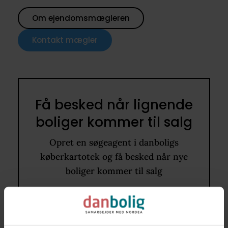
Om ejendomsmægleren
Kontakt mægler
Få besked når lignende
boliger kommer til salg
Opret en søgeagent i danboligs
køberkartotek og få besked når nye
boliger kommer til salg
8653
130 - 180 m2
Villa
1.000.000 kr. - 1.400.000 kr.