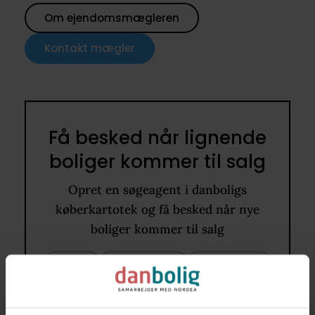
Om ejendomsmægleren
Kontakt mægler
Få besked når lignende
boliger kommer til salg
Opret en søgeagent i danboligs
køberkartotek og få besked når nye
boliger kommer til salg
4200
80 - 110 m2
Rækkehus
1.500.000 kr. - 2.000.000 kr.