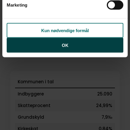
af personoplysninger finder du i vores
privatlivspolitik
.
Marketing
Kun nødvendige formål
OK
Kommunen i tal
Indbyggere
25.090
Skatteprocent
24,99%
Grundskyld
7,9‰
Kirkeskat
0,84%