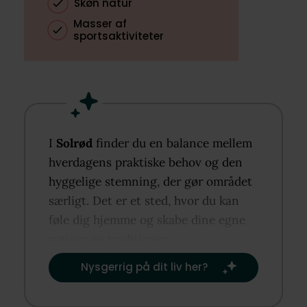
Skøn natur
Masser af
sportsaktiviteter
I
Solrød
finder du en balance mellem
hverdagens praktiske behov og den
hyggelige stemning, der gør området
særligt. Det er et sted, hvor du kan
føle dig hjemme og skabe dine egne
rutiner og traditioner.​
Nysgerrig på dit liv her?​