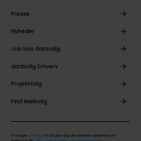
Presse
Nyheder
Job hos danbolig
danbolig Erhverv
Projektsalg
Find lejebolig
Vi bruger
cookies
for at give dig den bedste oplevelse på
danbolig.dk.
Læs vores cookie- og privatlivspolitik
.