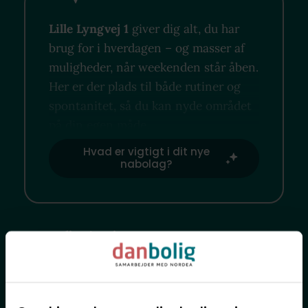
Lille Lyngvej 1
giver dig alt, du har
brug for i hverdagen – og masser af
muligheder, når weekenden står åben.
Her er der plads til både rutiner og
spontanitet, så du kan nyde området
på din egen måde.
Hvad er vigtigt i dit nye
nabolag?
Hvor finder jeg?
Lokale favoritsteder
Offentlig transport
Indkøb