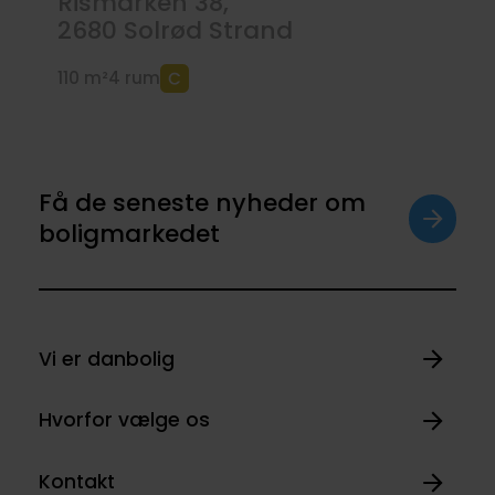
Rismarken 38,
2680
Solrød Strand
110 m²
4 rum
Få de seneste nyheder om
boligmarkedet
Vi er danbolig
Hvorfor vælge os
Kontakt