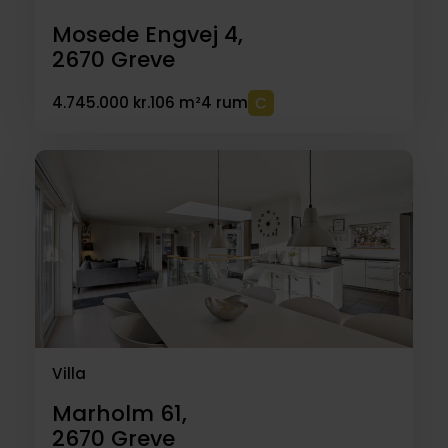
Mosede Engvej 4,
2670
Greve
4.745.000 kr.
106 m²
4 rum
Villa
Marholm 61,
2670
Greve