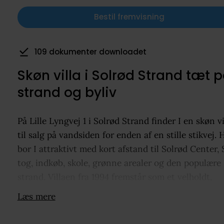
Bestil fremvisning
20 har gemt som favorit
Skøn villa i Solrød Strand tæt 
strand og byliv
På Lille Lyngvej 1 i Solrød Strand finder I en skøn vi
til salg på vandsiden for enden af en stille stikvej. 
bor I attraktivt med kort afstand til Solrød Center, 
tog, indkøb, skole, grønne arealer og den populære
strand. Villaen fra 1994 fremstår som et velholdt,
sortmalet træhus med et harmonisk udtryk, altan 
Læs mere
øst og en ugeneret grund, der giver en privat ram
om udelivet. Indenfor møder I en varm atmosfære 