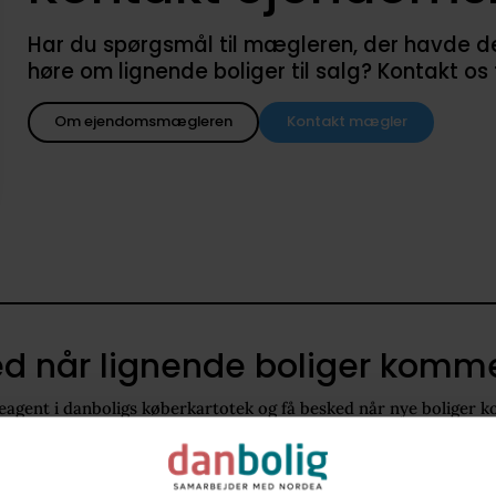
Har du spørgsmål til mægleren, der havde denne
høre om lignende boliger til salg? Kontakt os
Om ejendomsmægleren
Kontakt mægler
d når lignende boliger kommer
agent i danboligs køberkartotek og få besked når nye boliger k
2680
200 - 280 m2
Villa
14.400.000 kr. - 19.500.000 kr.