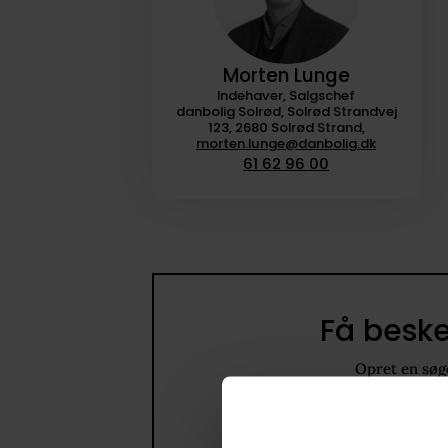
Morten Lunge
Indehaver, Salgschef
danbolig Solrød, Solrød Strandvej
123, 2680 Solrød Strand,
morten.lunge@danbolig.dk
61 62 96 00
Få beske
Opret en søge