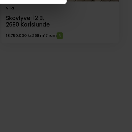
Villa
Skovlyvej 12 B,
2690
Karlslunde
18.750.000 kr.
268 m²
7 rum