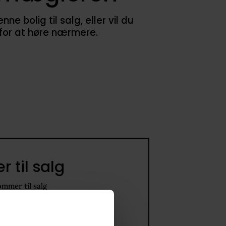
 bolig til salg, eller vil du
 for at høre nærmere.
 til salg
ommer til salg