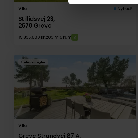
Villa
Nyhed!
Stillidsvej 23,
2670
Greve
15.995.000 kr.
209 m²
5 rum
Anden mægler
Villa
Greve Strandvej 87 A,