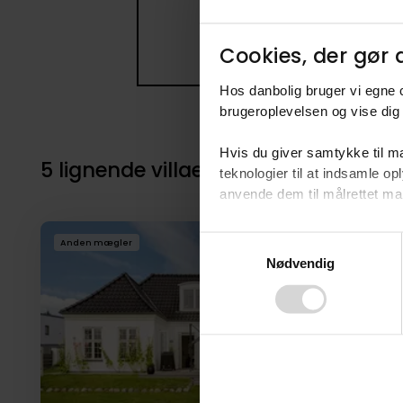
Cookies, der gør d
Hos danbolig bruger vi egne c
brugeroplevelsen og vise dig 
Hvis du giver samtykke til ma
5 lignende villaer i nærheden til 1
teknologier til at indsamle 
anvende dem til målrettet mark
Ved at klikke på ”OK” giver d
Consent
Anden mægler
tilbagekalde dit samtykke ved 
Nødvendig
Selection
finder du i vores
privatlivspo