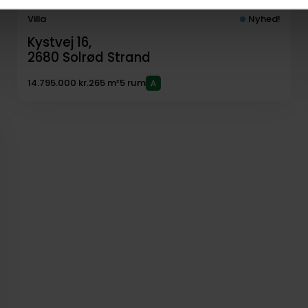
Villa
Nyhed!
Kystvej 16,
2680
Solrød Strand
14.795.000 kr.
265 m²
5 rum