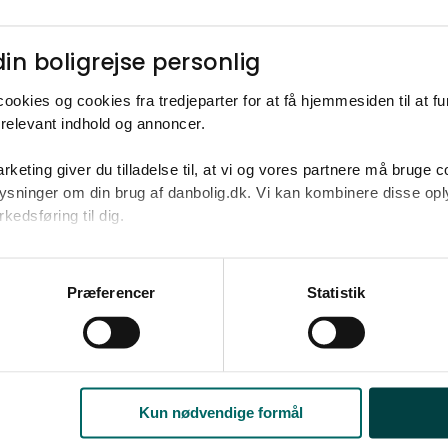
Ja tak
Opret med egne
in boligrejse personlig​
ookies og cookies fra tredjeparter for at få hjemmesiden til at f
relevant indhold og annoncer.​
rketing giver du tilladelse til, at vi og vores partnere må bruge 
4.400.000-19.500.000 kr. på omkring 240 
oplysninger om din brug af danbolig.dk. Vi kan kombinere disse o
edsføring til dig.​
u samtykke til alle formål. Du kan til enhver tid læse mere om 
Anden mægler
at følge linket til vores
cookiepolitik
. Oplysninger om behandli
Præferencer
Statistik
litik
.
Kun nødvendige formål