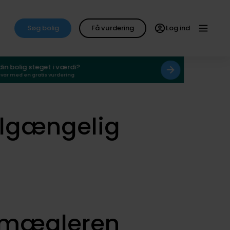
Søg bolig
Få vurdering
Log ind
 din bolig steget i værdi?
svar med en gratis vurdering
ilgængelig
smægleren