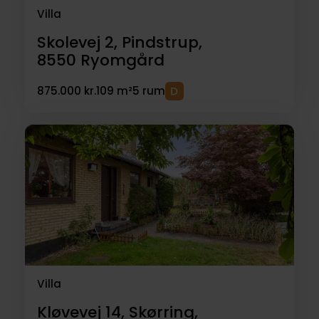
Villa
Skolevej 2, Pindstrup,
8550
Ryomgård
875.000 kr.
109 m²
5 rum
Villa
Kløvevej 14, Skørring,