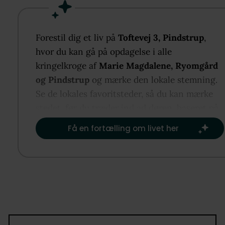
fungerer som bryggers med vaskeafdeling. Herfra e
adgang til køkkenet samt fordelingsgangen, som le
videre til boligens tre gode værelser og badeværelse
Forestil dig et liv på
Toftevej 3, Pindstrup
,
Husets naturlige samlingspunkt er den rummelige 
hvor du kan gå på opdagelse i alle
og alrummet, hvor et skønt lysindfald, en charmer
kringelkroge af
Marie Magdalene, Ryomgård
murstens væg og den gode plads skaber en hyggeli
og Pindstrup
og mærke den lokale stemning.
atmosfære.
Se de lokales favoritsteder, så du kan mærke
stedet, før du træder ind ad døren, baseret på
Fra stuen er der direkte udgang til en vestvendt,
det, der er vigtigst for dig.​
Få en fortælling om livet her
flisebelagt terrasse, hvor eftermiddags- og aftenso
kan nydes. På husets bagside finder I en hyggelig lil
terrasse, mens haven byder på en plan græsplæne 
god plads til leg, boldspil og muligheden for at lave
hyggelige opholdsområder.
Ejendommen opvarmes med fjernvarme og rummer