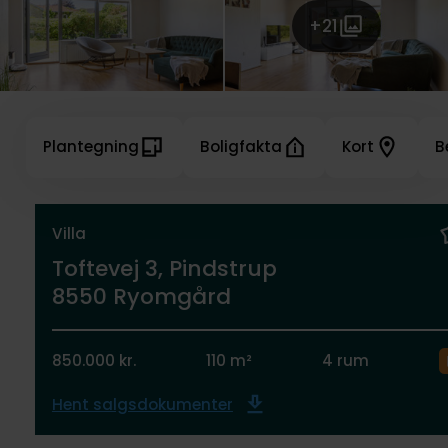
+21
Plantegning
Boligfakta
Kort
B
Villa
Toftevej 3, Pindstrup
8550 Ryomgård
850.000 kr.
110 m²
4 rum
Hent salgsdokumenter