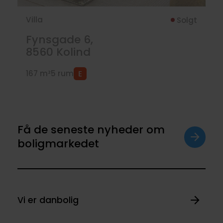
Villa
Solgt
Fynsgade 6,
8560
Kolind
167 m²
5 rum
Få de seneste nyheder om
boligmarkedet
Vi er danbolig