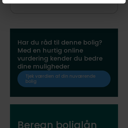
Har du råd til denne bolig?
Med en hurtig online
vurdering kender du bedre
dine muligheder
Tjek værdien af din nuværende
bolig
Beregn boliglån