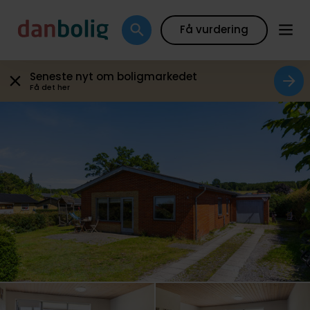
Galleri
Plantegning
Boligfakta
Kort
Beregn
Få vurdering
Seneste nyt om boligmarkedet
Få det her