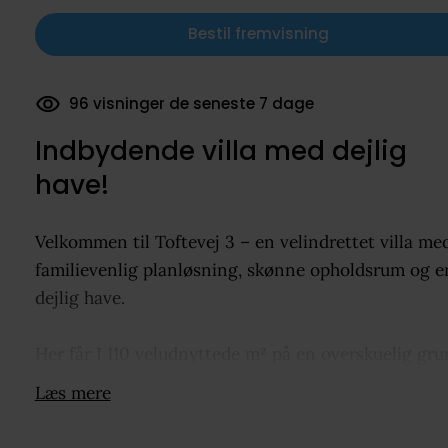
Bestil fremvisning
23 dokumenter downloadet
Indbydende villa med dejlig
have!
Velkommen til Toftevej 3 – en velindrettet villa me
familievenlig planløsning, skønne opholdsrum og e
dejlig have.
Her får I 110 veludnyttede m² på en overskuelig gr
på 768 m², beliggende i et roligt kvarter i Pindstrup
Læs mere
I bydes velkommen i en praktisk entré, der også