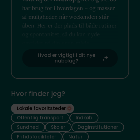
har brug for i hverdagen – og masser
af muligheder, når weekenden står
åben. Her er der plads til både rutiner
og spontanitet, så du kan nyde
området på din egen måde.
Hvad er vigtigt i dit nye
nabolag?
Hvor finder jeg?
Lokale favoritsteder
Offentlig transport
Indkøb
Sundhed
Skoler
Daginstitutioner
Fritidsfaciliteter
Natur