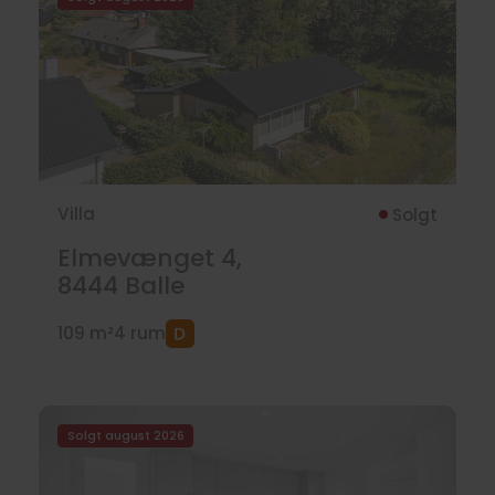
Villa
Solgt
Elmevænget 4,
8444
Balle
109 m²
4 rum
Solgt august 2026