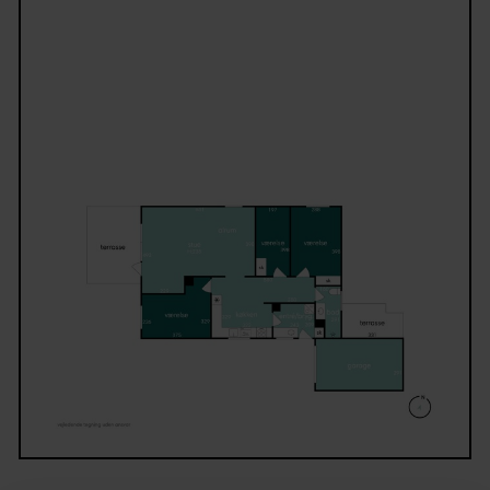
desuden en garage på 20 m² samt en indkørsel me
gode parkeringsmuligheder.
Pindstrup er et hyggeligt lokalsamfund med blandt
andet indkøb, skole, daginstitution og fritidsaktivit
i nærområdet.
Samtidig er der blot ca. 5 minutters kørsel til Ryo
med flere skoler, daginstitution og gode forbindelse
form af letbanen og busforbindelse til både Aarhus,
Randers og resten af Djursland. Derudover kan Aar
nås på ca. 35 minutter og Randers på ca. 30 minutte
bil, hvilket gør beliggenheden attraktiv for både
familier og pendlere.