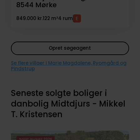
8544
Mørke
849.000 kr.
122 m²
4 rum
Opret søgeagent
Se flere villaer i Marie Magdalene, Ryomgård og
Pindstrup
Seneste solgte boliger i
danbolig Midtdjurs - Mikkel
T. Kristensen
Solgt august 2026