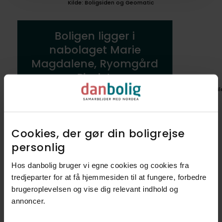
Kilde: Boligsiden og Geomatic
Boligen ligger i
nabolaget Marie
Magdalene, Ryomgård
og Pindstrup
Ki
Vil du lære området endnu bedre
at kende?
Cookies, der gør din boligrejse
Udforsk nabolag
personlig​
Hos danbolig bruger vi egne cookies og cookies fra
tredjeparter for at få hjemmesiden til at fungere, forbedre
Det kendetegner Marie
Magdalene, Ryomgård og
brugeroplevelsen og vise dig relevant indhold og
Pindstrup
annoncer.​