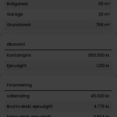
Boligareal
110 m²
Garage
20 m²
Grundareal
768 m²
Økonomi
Kontantpris
850.000 kr.
Ejerudgift
1.310 kr.
Finansiering
Udbetaling
45.000 kr.
Brutto ekskl. ejerudgift
4.775 kr.
Netto ekskl. ejerudgift
3.804 kr.