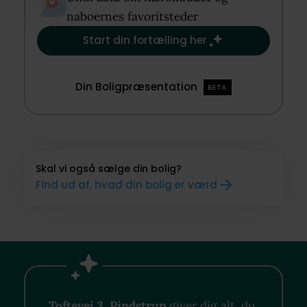
naboernes favoritsteder​
Start din fortælling her
Din Boligpræsentation
BETA
Skal vi også sælge din bolig?
Find ud af, hvad din bolig er værd
Toftevej 3, Pindstrup
giver dig alt, du