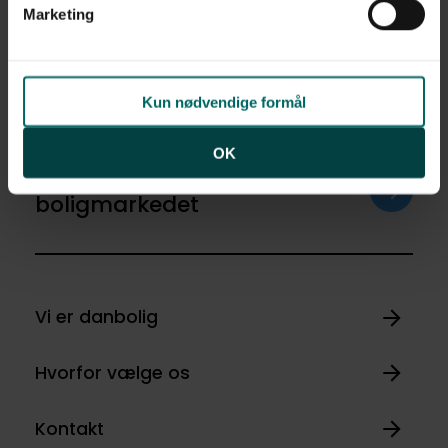
af personoplysninger finder du i vores
privatlivspolitik
.
Ja tak
Marketing
Opret med egne
Kun nødvendige formål
OK
Få de seneste nyheder om
boligmarkedet
Vi er danbolig
Hvorfor vælge os
Kontakt