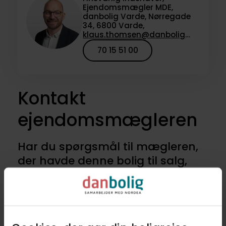
Ejendomsmægler MDE,
danbolig Varde, Nørregade
34, 6800 Varde,
klaus.thomsen@danbolig.dk
70 15 51 00
Kontakt
ejendomsmægleren
Har du spørgsmål til mægleren,
der havde denne bolig til salg,
eller vil du høre om lignende
boliger til salg? Kontakt os for at
høre nærmere.