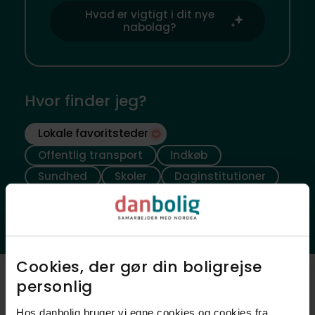
Hvad er vigtigt i dit nye
nabolag?
Hvor finder jeg?
Lokale favoritsteder
Offentlig transport
Indkøb
Sundhed
Skoler
Daginstitutioner
Fritidsfaciliteter
Natur
Ladestander
Cookies, der gør din boligrejse
personlig​
Luftfoto
Hos danbolig bruger vi egne cookies og cookies fra