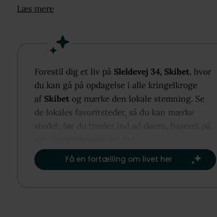
sig til dig, der sætter pris på moderne arkitektur,
Læs mere
kvalitetsmaterialer og funktionelle løsninger i rolig
naturskønne omgivelser.
I stueplan er fokus på hverdagens praktiske behov 
børnenes aktiviteter. Et centralt multirum samler
Forestil dig et liv på
Sleldevej 34, Skibet
, hvor
etagen og fungerer oplagt som børnenes base eller
du kan gå på opdagelse i alle kringelkroge
hjemmearbejdsplads, og herfra er der direkte udgang
af
Skibet
og mærke den lokale stemning. Se
en sydøstvendt terrasse, hvor morgensolen og sko
de lokales favoritsteder, så du kan mærke
liv bliver en naturlig del af dagen. Ekstra rum på b
stedet, før du træder ind ad døren, baseret på
etager giver gode muligheder for at holde hjemmet
det, der er vigtigst for dig.​
velorganiseret.
Få en fortælling om livet her
Førstesalen er familiens fælles etage med fokus på
udsigt, samvær og ro. Et stort alrum udgør husets
hjerte med køkken, spiseområde og opholdszone i ét