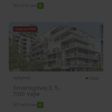
142 m²
5 rum
Solgt juli 2026
Lejlighed
Solgt
Smaragdvej 3, 5.,
7100
Vejle
147 m²
3 rum