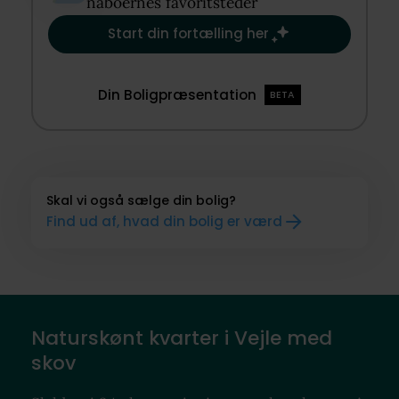
naboernes favoritsteder​
Start din fortælling her
Din Boligpræsentation
BETA
Skal vi også sælge din bolig?
Find ud af, hvad din bolig er værd
Naturskønt kvarter i Vejle med
skov