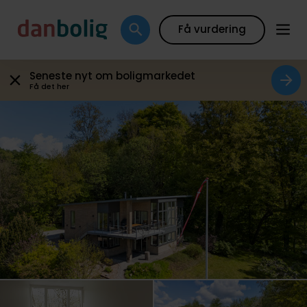
Galleri
Plantegning
Boligfakta
Kort
Beregn
Få vurdering
Seneste nyt om boligmarkedet
Få det her