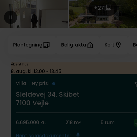
+27
Plantegning
Boligfakta
Kort
B
Åbent hus
8. aug. kl. 13.00 - 13.45
Villa
Ny pris!
Sleldevej 34, Skibet
7100 Vejle
6.695.000 kr.
218 m²
5 rum
Hent salgsdokumenter