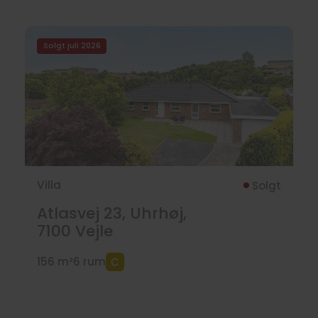
Solgt juli 2026
Villa
Solgt
Atlasvej 23, Uhrhøj,
7100
Vejle
156 m²
6 rum