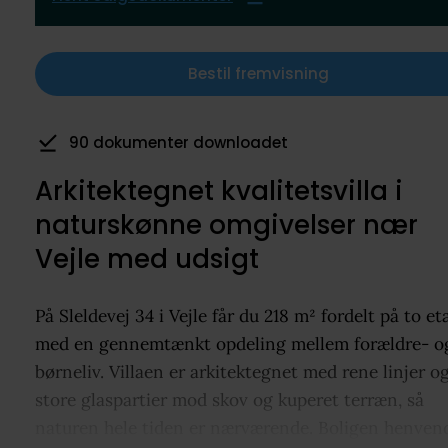
Bestil fremvisning
90 dokumenter downloadet
7 har gemt som favorit
Arkitektegnet kvalitetsvilla i
naturskønne omgivelser nær
Vejle med udsigt
På Sleldevej 34 i Vejle får du 218 m² fordelt på to et
med en gennemtænkt opdeling mellem forældre- o
børneliv. Villaen er arkitektegnet med rene linjer o
store glaspartier mod skov og kuperet terræn, så
naturen hele tiden er nærværende. Boligen henven