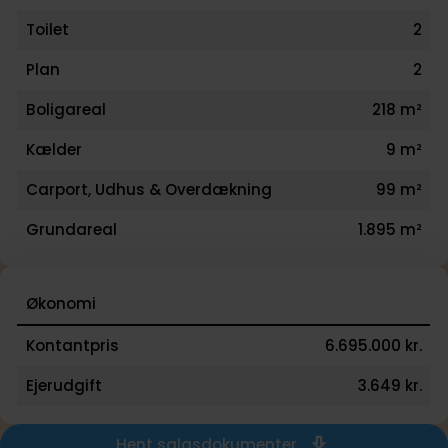
gennemtænkt indretning danner rammen om en ro
Toilet
2
og nærværende hverdag for hele familien.
Plan
2
Boligareal
218 m²
Kælder
9 m²
Carport, Udhus & Overdækning
99 m²
Grundareal
1.895 m²
Økonomi
Kontantpris
6.695.000 kr.
Ejerudgift
3.649 kr.
Hent salgsdokumenter