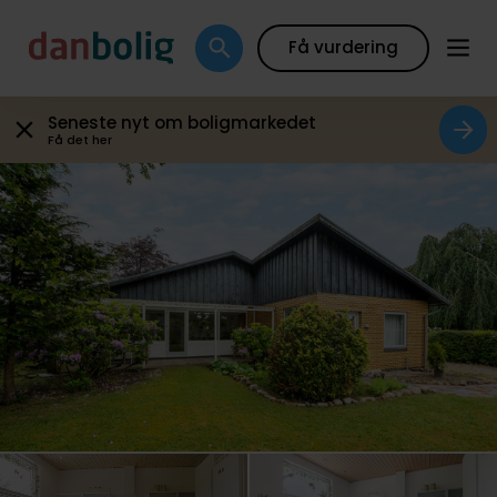
Galleri
Plantegning
Boligfakta
Kort
Beregn
Få vurdering
Seneste nyt om boligmarkedet
Få det her