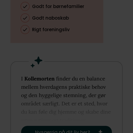
Godt for børnefamilier
Godt naboskab
Rigt foreningsliv
I
Kollemorten
finder du en balance
mellem hverdagens praktiske behov
og den hyggelige stemning, der gør
området særligt. Det er et sted, hvor
du kan føle dig hjemme og skabe dine
egne rutiner og traditioner.​
Nysgerrig på dit liv her?​