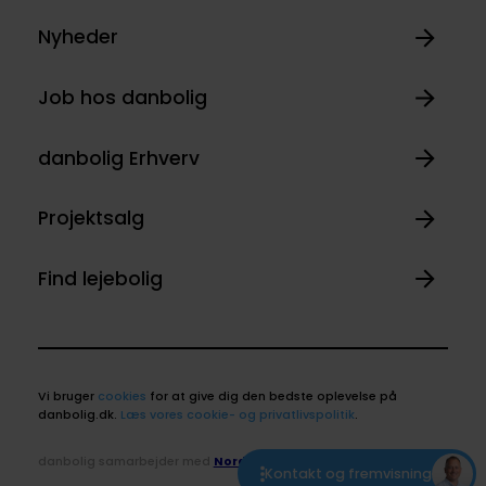
Nyheder
Job hos danbolig
danbolig Erhverv
Projektsalg
Find lejebolig
Vi bruger
cookies
for at give dig den bedste oplevelse på
danbolig.dk.
Læs vores cookie- og privatlivspolitik
.
danbolig samarbejder med
Nordea
Kontakt og fremvisning