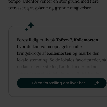
tempo. Udenfor venter en stor grund med flere
terrasser, græsplæne og grønne omgivelser.
Forestil dig et liv på
Toften 7, Kollemorten
,
hvor du kan gå på opdagelse i alle
kringelkroge af
Kollemorten
og mærke den
lokale stemning. Se de lokales favoritsteder, så
du kan mærke stedet, før du træder ind ad
døren, baseret på det, der er vigtigst for dig.​
Få en fortælling om livet her