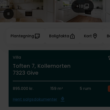
+18
Plantegning
Boligfakta
Kort
B
Villa
Toften 7, Kollemorten
7323 Give
895.000 kr.
159 m²
5 rum
Hent salgsdokumenter