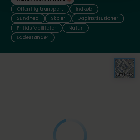
Offentlig transport
Indkøb
Sundhed
Skoler
Daginstitutioner
Fritidsfaciliteter
Natur
Ladestander
Luftfoto