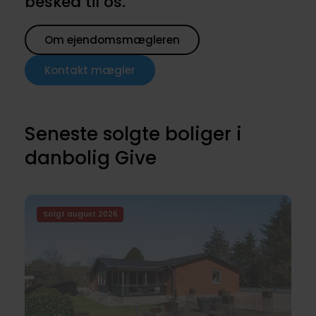
besked til os.
Om ejendomsmægleren
Kontakt mægler
Seneste solgte boliger i
danbolig Give
Solgt august 2026