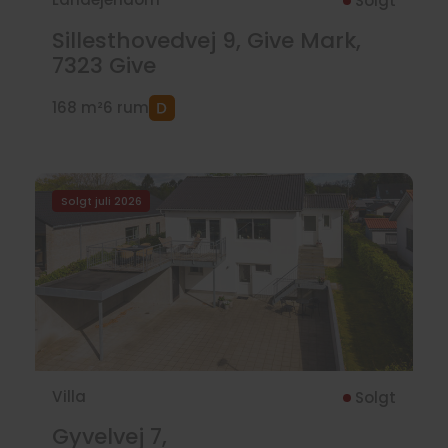
Solgt
Sillesthovedvej 9, Give Mark,
7323
Give
168 m²
6 rum
Solgt juli 2026
Villa
Solgt
Gyvelvej 7,