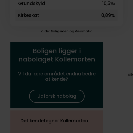
Grundskyld
10,5‰
Kirkeskat
0,89%
Kilde: Boligsiden og Geomatic
Boligen ligger i
nabolaget Kollemorten
Vil du lære området endnu bedre
Ki
at kende?
Udforsk nabolag
Det kendetegner Kollemorten