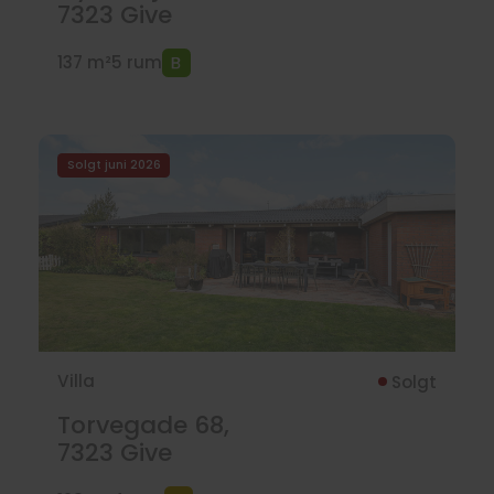
7323
Give
137 m²
5 rum
Solgt juni 2026
Villa
Solgt
Torvegade 68,
7323
Give