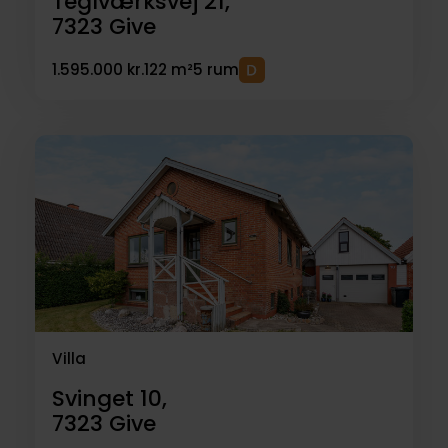
Teglværksvej 21,
7323
Give
1.595.000 kr.
122 m²
5 rum
Villa
Svinget 10,
7323
Give