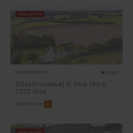
Solgt juli 2026
Landejendom
Solgt
Sillesthovedvej 9, Give Mark,
7323
Give
168 m²
6 rum
Solgt juli 2026