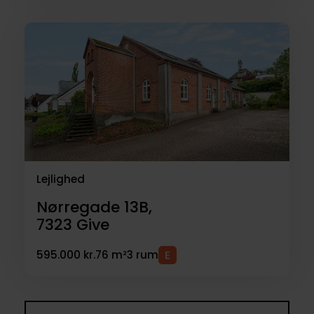
Lejlighed
Nørregade 13B,
7323
Give
595.000 kr.
76 m²
3 rum