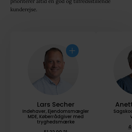
prioriterer altid en god og tilfredsstillende
kunderejse.
Lars Secher
Anet
Indehaver, Ejendomsmægler
Sagskoo
MDE, Køberrådgiver med
tryghedsmærke
4