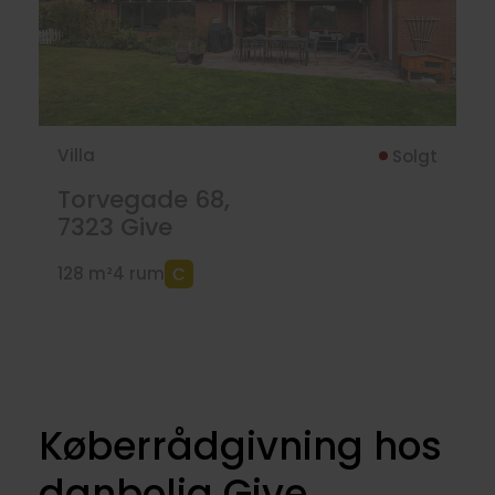
Villa
Solgt
Torvegade 68,
7323
Give
128 m²
4 rum
Køberrådgivning hos
danbolig Give