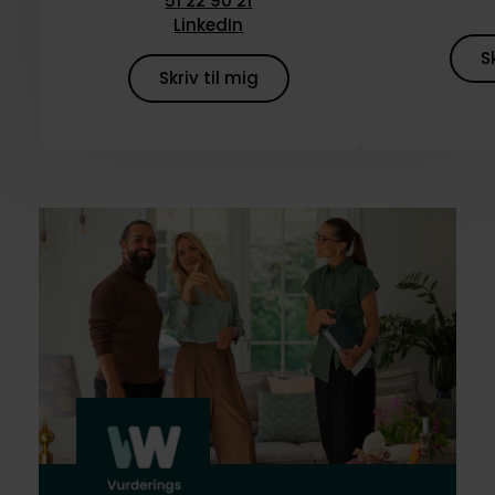
51 22 90 21
LinkedIn
S
Skriv til mig