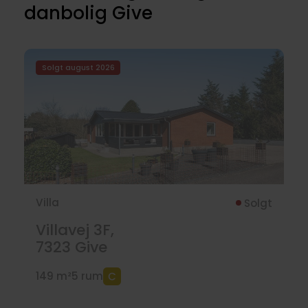
danbolig Give
Solgt august 2026
Villa
Solgt
Villavej 3F,
7323
Give
149 m²
5 rum