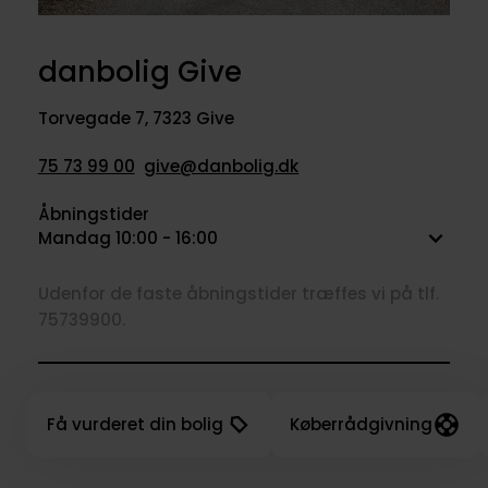
danbolig Give
Torvegade 7
,
7323 Give
75 73 99 00
give@danbolig.dk
Åbningstider
Mandag 10:00 - 16:00
Udenfor de faste åbningstider træffes vi på tlf.
75739900.
Få vurderet din bolig
Køberrådgivning