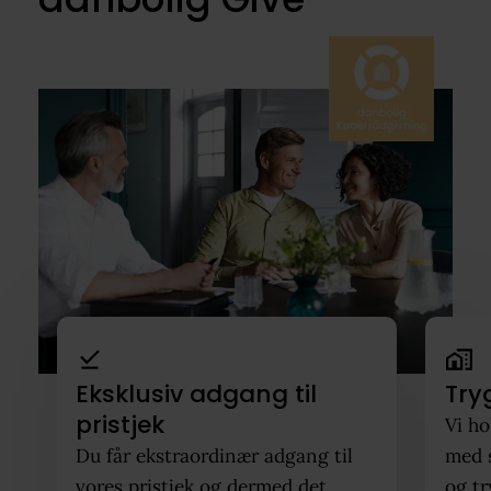
Eksklusiv adgang til
Try
pristjek
Vi ho
Du får ekstraordinær adgang til
med 
vores pristjek og dermed det
og tr