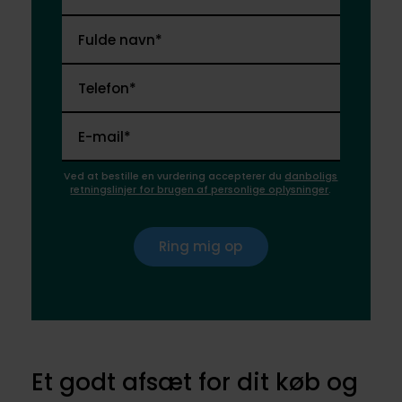
Fulde navn*
Telefon*
E-mail*
Ved at bestille en vurdering accepterer du
danboligs
retningslinjer for brugen af personlige oplysninger
.
Ring mig op
Et godt afsæt for dit køb og