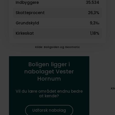
Indbyggere
35.534
Skatteprocent
26,3%
Grundskyld
9,3‰
Kirkeskat
1,18%
Kilde: Boligsiden og Geomatic
Boligen ligger i
nabolaget Vester
Hornum
Ki
Vil du lære området endnu bedre
at kende?
Udforsk nabolag