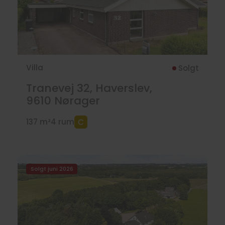
Villa
Solgt
Tranevej 32, Haverslev,
9610
Nørager
137 m²
4 rum
Solgt juni 2026