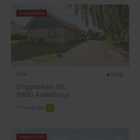
Solgt juli 2026
Villa
Solgt
Engparken 50,
9620
Aalestrup
177 m²
6 rum
Solgt juli 2026