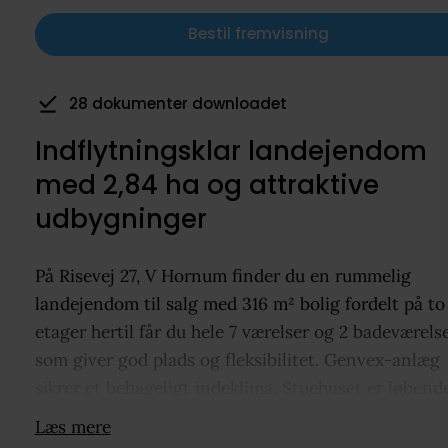
Bestil fremvisning
4 har gemt som favorit
Indflytningsklar landejendom
med 2,84 ha og attraktive
udbygninger
På Risevej 27, V Hornum finder du en rummelig
landejendom til salg med 316 m² bolig fordelt på to
etager hertil får du hele 7 værelser og 2 badeværels
som giver god plads og fleksibilitet. Genvex-anlæg
sikrer et behageligt indeklima. Stuehuset er løbend
renoveret og fremstår i flot stand med tag fra 2022.
Læs mere
Køkkenet er generøst med tilhørende viktualierum,