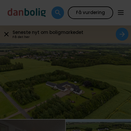
Galleri
Plantegning
Boligfakta
Kort
Beregn
Få vurdering
Seneste nyt om boligmarkedet
Få det her