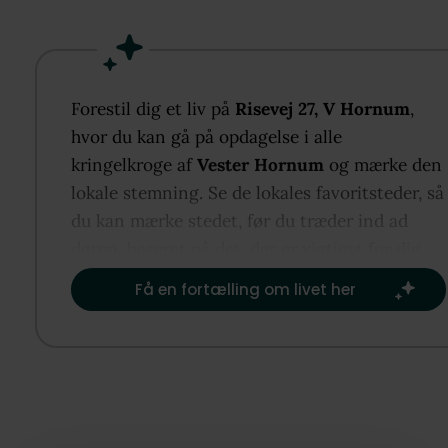
opholdsstuen har store vinduer samt udgang til de
solrige terrasse, der binder huset sammen med den
skønne have. Udbygningerne rummer bl.a. gildesal,
badeværelser, køkken og dobbelt garage, hvilket giv
Forestil dig et liv på
Risevej 27, V Hornum
,
mange muligheder. Grunden på 2,84 ha byder på
hvor du kan gå på opdagelse i alle
naturrige omgivelser og privatliv, mens beliggenhe
kringelkroge af
Vester Hornum
og mærke den
giver nem adgang til indkøb, institutioner og skole.
lokale stemning. Se de lokales favoritsteder, så
du kan mærke stedet, før du træder ind ad
døren, baseret på det, der er vigtigst for dig.​
Få en fortælling om livet her