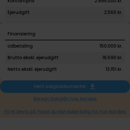
Kontantpris
2.995.000 kr.
Ejerudgift
2.560 kr.
Finansiering
Udbetaling
150.000 kr.
Brutto ekskl. ejerudgift
16.590 kr.
Netto ekskl. ejerudgift
13.151 kr.
Hent salgsdokumenter
Beregn boliglån hos Nordea
Få et bevis på, hvad du kan købe bolig for hos Nordea