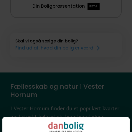
Din Boligpræsentation
BETA
Skal vi også sælge din bolig?
Find ud af, hvad din bolig er værd
Fællesskab og natur i Vester
Hornum
I Vester Hornum finder du et populært kvarter
med stærkt fællesskab, hvor hverdagens
bekvemmeligheder er tæt på, landskabet åbner