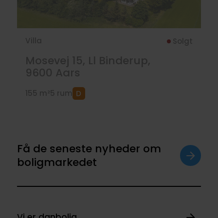
Villa
Solgt
Mosevej 15, Ll Binderup,
9600
Aars
155 m²
5 rum
Få de seneste nyheder om
boligmarkedet
Vi er danbolig