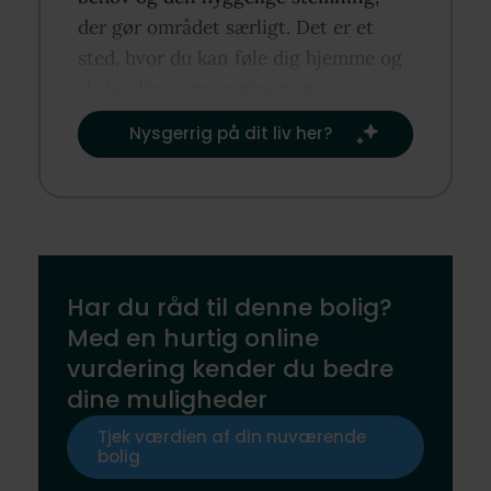
der gør området særligt. Det er et
sted, hvor du kan føle dig hjemme og
skabe dine egne rutiner og
traditioner.​
Nysgerrig på dit liv her?​
Har du råd til denne bolig?
Med en hurtig online
vurdering kender du bedre
dine muligheder
Tjek værdien af din nuværende
bolig