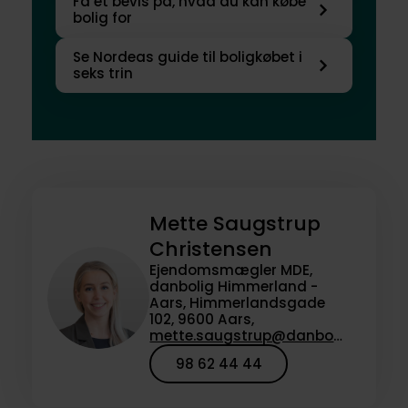
Få et bevis på, hvad du kan købe
bolig for
Se Nordeas guide til boligkøbet i
seks trin
Mette Saugstrup
Christensen
Ejendomsmægler MDE,
danbolig Himmerland -
Aars, Himmerlandsgade
102, 9600 Aars,
mette.saugstrup@danbolig.dk
98 62 44 44