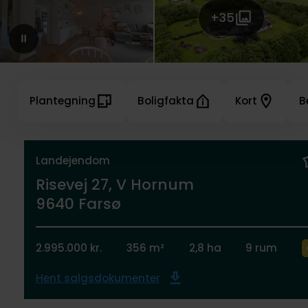
+35
Plantegning
Boligfakta
Kort
B
Landejendom
Risevej 27, V Hornum
9640 Farsø
2.995.000 kr.
356 m²
2,8 ha
9 rum
Hent salgsdokumenter