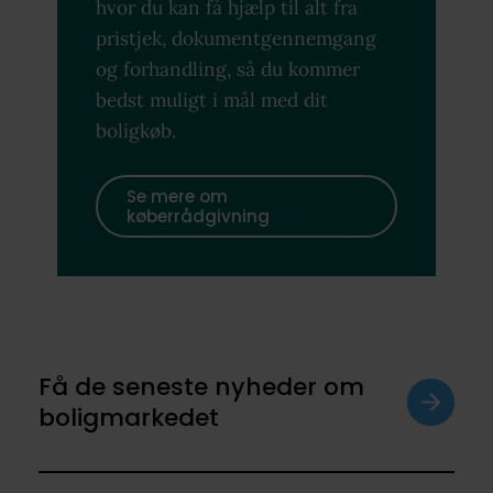
hvor du kan få hjælp til alt fra
pristjek, dokumentgennemgang
og forhandling, så du kommer
bedst muligt i mål med dit
boligkøb.
Se mere om
køberrådgivning
Få de seneste nyheder om
boligmarkedet