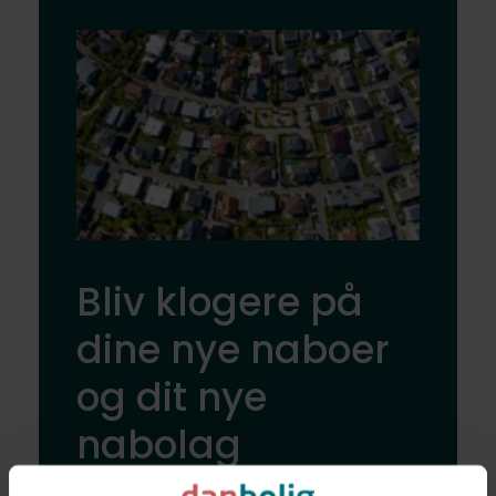
Bliv klogere på
dine nye naboer
og dit nye
nabolag