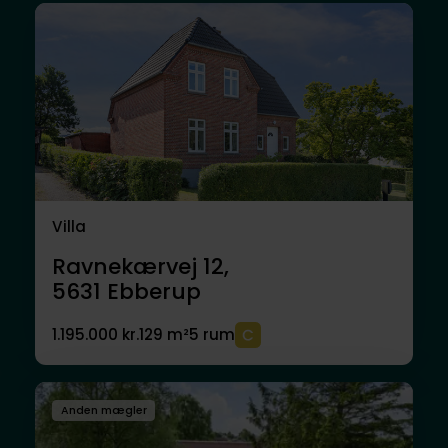
Villa
Ravnekærvej 12,
5631
Ebberup
1.195.000 kr.
129 m²
5 rum
Anden mægler