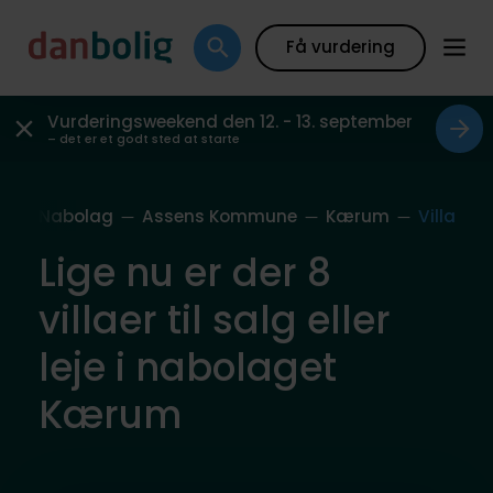
Få vurdering
Vurderingsweekend den 12. - 13. september
– det er et godt sted at starte
ores Nabolag
Assens Kommune
Kærum
Villa
Lige nu er der 8
villaer til salg eller
leje i nabolaget
Kærum