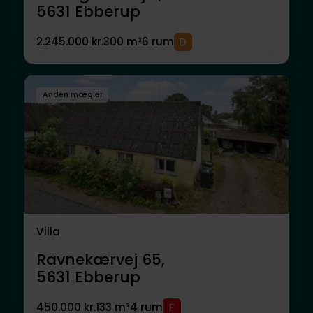
5631
Ebberup
2.245.000 kr.
300 m²
6 rum
Anden mægler
Villa
Ravnekærvej 65,
5631
Ebberup
450.000 kr.
133 m²
4 rum