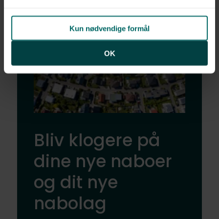
Kun nødvendige formål
OK
Bliv klogere på
dine nye naboer
og dit nye
nabolag