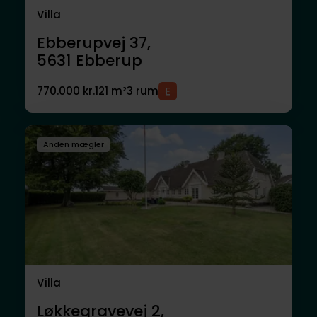
Villa
Ebberupvej 37,
5631
Ebberup
770.000 kr.
121 m²
3 rum
Anden mægler
Villa
Løkkegravevej 2,