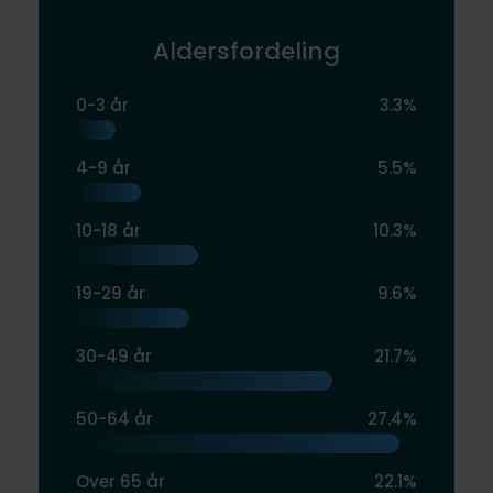
Aldersfordeling
0-3 år
3.3%
4-9 år
5.5%
10-18 år
10.3%
19-29 år
9.6%
30-49 år
21.7%
50-64 år
27.4%
Over 65 år
22.1%