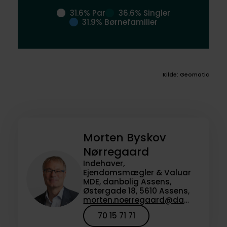
31.6% Par
36.6% Singler
31.9% Børnefamilier
Kilde: Geomatic
Morten Byskov
Nørregaard
Indehaver,
Ejendomsmægler & Valuar
MDE, danbolig Assens,
Østergade 18, 5610 Assens,
morten.noerregaard@danbolig.dk
70 15 71 71