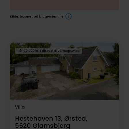
Kilde: baseret på brugerstemmer
Boliger
Få 100.000 kr. i tilskud til varmepumpe
til
salg
Villa
Hestehaven 13, Ørsted,
5620
Glamsbjerg