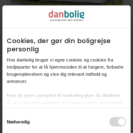
Villa
Nyrupvej 10,
5620
Glamsbjerg
Cookies, der gør din boligrejse
personlig​
295.000 kr.
109 m²
3 rum
Hos danbolig bruger vi egne cookies og cookies fra
tredjeparter for at få hjemmesiden til at fungere, forbedre
brugeroplevelsen og vise dig relevant indhold og
annoncer.​
8
Villaer
Hvis du giver samtykke til marketing giver du tilladelse
1
Landejendom
til, at vi og vores partnere må bruge cookies og lignende
teknologier til at indsamle oplysninger om din brug af
Consent
danbolig.dk. Vi kan kombinere disse oplysninger med
Se alle 9 boliger
Nødvendig
Selection
andre data og anvende dem til målrettet markedsføring til
dig.​