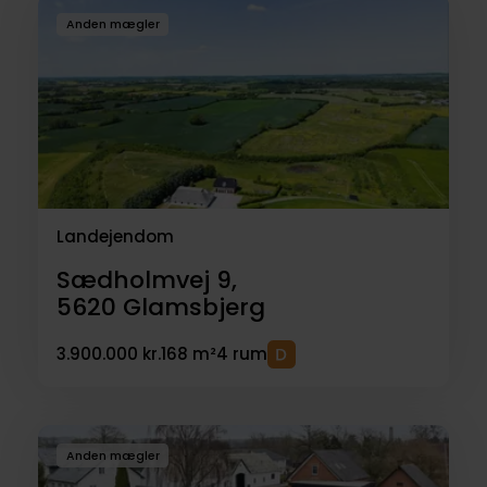
Anden mægler
Landejendom
Sædholmvej 9,
5620
Glamsbjerg
3.900.000 kr.
168 m²
4 rum
Anden mægler